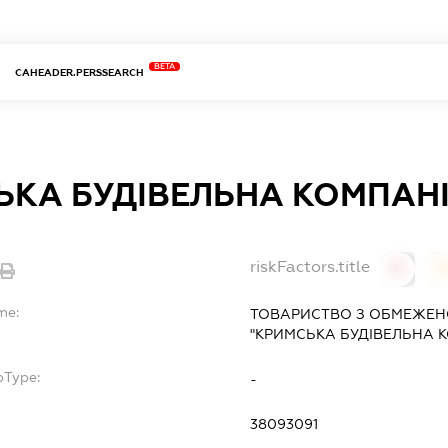
BETA
CAHEADER.PERSSEARCH
ЬКА БУДІВЕЛЬНА КОМПАНІ
riskFactors.title
0
0
me:
ТОВАРИСТВО З ОБМЕЖЕН
"КРИМСЬКА БУДІВЕЛЬНА К
bType:
-
38093091