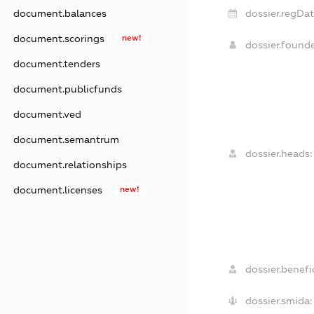
document.balances
dossier.regDat
document.scorings
new!
dossier.found
document.tenders
document.publicfunds
document.ved
document.semantrum
dossier.heads:
document.relationships
document.licenses
new!
dossier.benefic
dossier.smida: