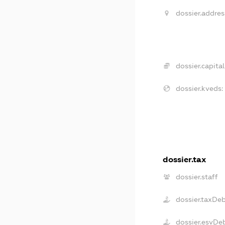
dossier.addres
dossier.capital
dossier.kveds:
dossier.tax
dossier.staff
dossier.taxDe
dossier.esvDe