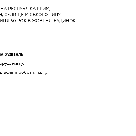
МНА РЕСПУБЛІКА КРИМ,
Н, СЕЛИЩЕ МІСЬКОГО ТИПУ
ИЦЯ 50 РОКІВ ЖОВТНЯ, БУДИНОК
ва будівель
уд, н.в.і.у.
івельні роботи, н.в.і.у.