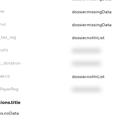
yer
dossier.missingData
nul
dossier.missingData
e_tax_reg
dossier.notInList
rofit
XXXXXXXXXX
t_dotation
XXXXXXXXXX
akciz
dossier.notInList
xPayerReg
XXXXXXXXXX
ions.title
ons.noData