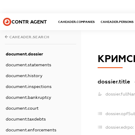
CONTR AGENT
CAHEADER.COMPANIES
CAHEADER.PERSONS
CAHEADER.SEARCH
document.dossier
КРИМС
document.statements
document.history
dossier.title
document.inspections
dossier.fullNa
document.bankruptcy
document.court
dossier.opfSu
document.taxdebts
dossier.edrpo:
document.enforcements