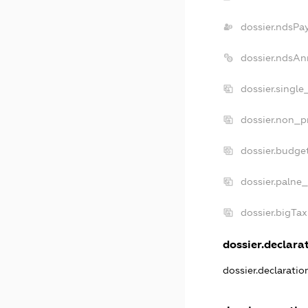
dossier.ndsPa
dossier.ndsAn
dossier.singl
dossier.non_p
dossier.budge
dossier.palne_
dossier.bigTa
dossier.declarat
dossier.declarati