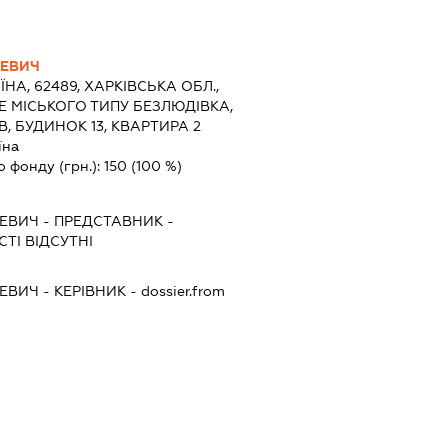
ЛЕВИЧ
ЇНА, 62489, ХАРКІВСЬКА ОБЛ.,
Е МІСЬКОГО ТИПУ БЕЗЛЮДІВКА,
, БУДИНОК 13, КВАРТИРА 2
їна
о фонду (грн.):
150
(100 %)
ЛЕВИЧ
-
ПРЕДСТАВНИК
-
ТІ ВІДСУТНІ
ЛЕВИЧ
-
КЕРІВНИК
- dossier.from