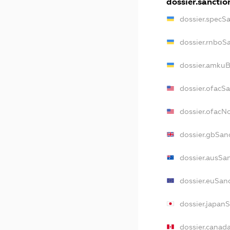
dossier.sanctio
dossier.specS
dossier.rnboS
dossier.amkuB
dossier.ofacS
dossier.ofac
dossier.gbSan
dossier.ausSa
dossier.euSan
dossier.japan
dossier.canad