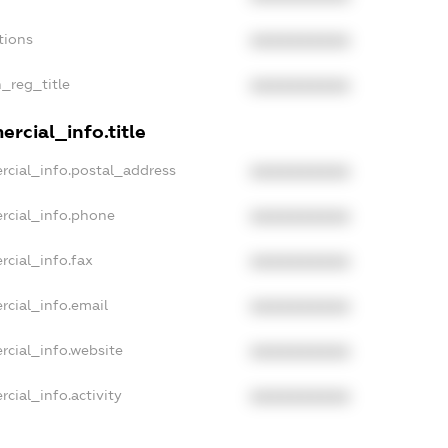
tions
XXXXXXXXXX
n_reg_title
XXXXXXXXXX
rcial_info.title
rcial_info.postal_address
XXXXXXXXXX
rcial_info.phone
XXXXXXXXXX
rcial_info.fax
XXXXXXXXXX
rcial_info.email
XXXXXXXXXX
rcial_info.website
XXXXXXXXXX
cial_info.activity
XXXXXXXXXX