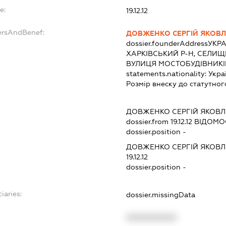
e:
19.12.12
ersAndBenef:
ДОВЖЕНКО СЕРГІЙ ЯКОВ
dossier.founderAddress
УКРА
ХАРКІВСЬКИЙ Р-Н, СЕЛИЩ
ВУЛИЦЯ МОСТОБУДІВНИКІВ
statements.nationality:
Укра
Розмір внеску до статутног
ДОВЖЕНКО СЕРГІЙ ЯКОВ
dossier.from 19.12.12
ВІДОМОС
dossier.position -
ДОВЖЕНКО СЕРГІЙ ЯКОВ
19.12.12
dossier.position -
iaries:
dossier.missingData
XXXXXXXXXX