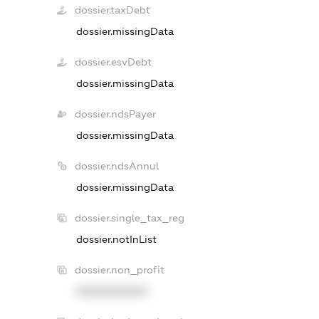
dossier.taxDebt
dossier.missingData
dossier.esvDebt
dossier.missingData
dossier.ndsPayer
dossier.missingData
dossier.ndsAnnul
dossier.missingData
dossier.single_tax_reg
dossier.notInList
dossier.non_profit
XXXXXXXXXX