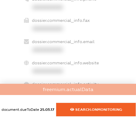
XXXXXXXXXX
dossier.commercial_info.fax
XXXXXXXXXX
dossier.commercial_info.email
XXXXXXXXXX
dossier.commercial_info.website
XXXXXXXXXX
dossier.commercial_info.activity
freemium.actualData
XXXXXXXXXX
document.dueToDate
25.03.17
SEARCH.ONMONITORING
freemium.exampleText_1
freemium.exampleText_2
freemium.anonymousPerSearch2