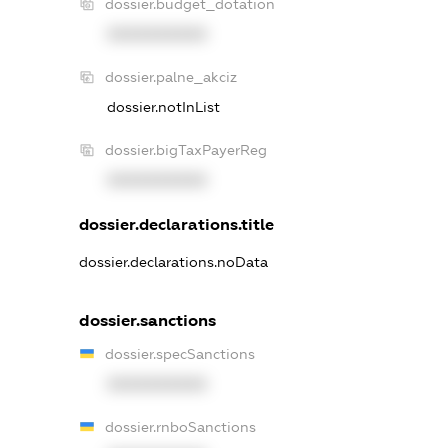
dossier.budget_dotation
XXXXXXXXXX
dossier.palne_akciz
dossier.notInList
dossier.bigTaxPayerReg
XXXXXXXXXX
dossier.declarations.title
dossier.declarations.noData
dossier.sanctions
dossier.specSanctions
XXXXXXXXXX
dossier.rnboSanctions