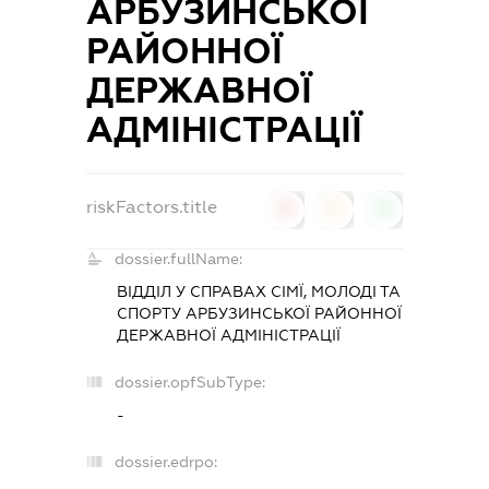
АРБУЗИНСЬКОЇ
РАЙОННОЇ
ДЕРЖАВНОЇ
АДМІНІСТРАЦІЇ
riskFactors.title
0
0
0
dossier.fullName:
ВІДДІЛ У СПРАВАХ СІМЇ, МОЛОДІ ТА
СПОРТУ АРБУЗИНСЬКОЇ РАЙОННОЇ
ДЕРЖАВНОЇ АДМІНІСТРАЦІЇ
dossier.opfSubType:
-
dossier.edrpo: