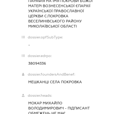
ПАРАФІЯ НА ІМЯ ПОКРОВИ БОЖОЇ
МАТЕРІ ВОЗНЕСЕНСЬКОЇ ЄПАРХІЇ
УКРАЇНСЬКОЇ ПРАВОСЛАВНОЇ
ЦЕРКВИ С.ПОКРОВКА
ВЕСЕЛИНІВСЬКОГО РАЙОНУ
МИКОЛАЇВСЬКОЇ ОБЛАСТІ
dossier.opfSubType:
-
dossier.edrpo:
38094336
dossier.foundersAndBenef:
МЕШКАНЦІ СЕЛА ПОКРОВКА
dossier.heads:
МОКАР МИХАЙЛО
ВОЛОДИМИРОВИЧ
-
ПІДПИСАНТ
ОБМЕЖЕНЬ НЕ МАЄ