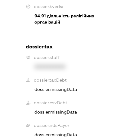
dossier.kveds:
94.91
діяльність релігійних
організацій
dossier.tax
dossier.staff
XXXXXXXXXX
dossier.taxDebt
dossier.missingData
dossier.esvDebt
dossier.missingData
dossier.ndsPayer
dossier.missingData