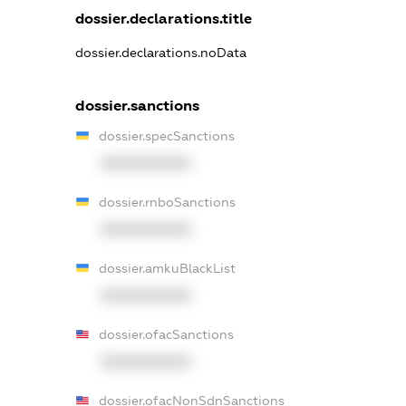
dossier.declarations.title
dossier.declarations.noData
dossier.sanctions
dossier.specSanctions
XXXXXXXXXX
dossier.rnboSanctions
XXXXXXXXXX
dossier.amkuBlackList
XXXXXXXXXX
dossier.ofacSanctions
XXXXXXXXXX
dossier.ofacNonSdnSanctions