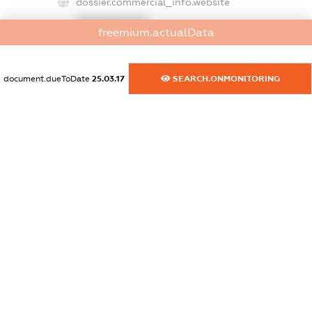
dossier.commercial_info.website
XXXXXXXXXX
freemium.actualData
dossier.commercial_info.activity
XXXXXXXXXX
document.dueToDate
25.03.17
SEARCH.ONMONITORING
freemium.exampleText_1
freemium.exampleText_2
freemium.anonymousPerSearch2
FREEMIUM.DETAILS
FREEMIUM.REGISTER