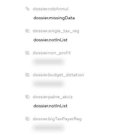
dossier.ndsAnnul
dossier.missingData
dossier.single_tax_reg
dossier.notInList
dossier.non_profit
XXXXXXXXXX
dossier.budget_dotation
XXXXXXXXXX
dossier.palne_akciz
dossier.notInList
dossier.bigTaxPayerReg
XXXXXXXXXX