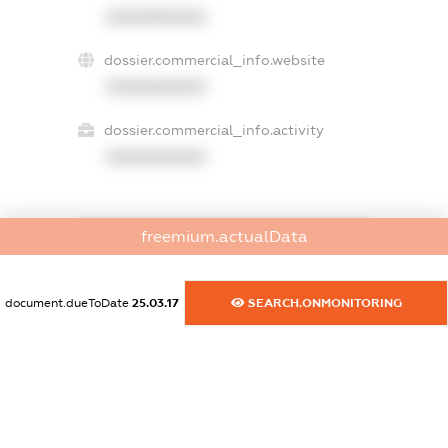
XXXXXXXXXX
dossier.commercial_info.website
XXXXXXXXXX
dossier.commercial_info.activity
XXXXXXXXXX
freemium.actualData
freemium.exampleText_1
freemium.exampleText_2
freemium.anonymousPerSearch2
document.dueToDate
25.03.17
SEARCH.ONMONITORING
FREEMIUM.DETAILS
FREEMIUM.REGISTER