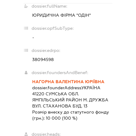
dossier.fullName:
ЮРИДИЧНА ФІРМА "ОДІН"
dossier.opfSubType:
-
dossier.edrpo:
38094598
dossier.foundersAndBenef:
НАГОРНА ВАЛЕНТИНА ЮРІЇВНА
dossier.founderAddress
УКРАЇНА
41220 СУМСЬКА ОБЛ.
ЯМПIЛЬСЬКИЙ РАЙОН М. ДРУЖБА
ВУЛ. СТАХАНОВА БУД. 13
Розмір внеску до статутного фонду
(грн.):
10 000
(100 %)
dossier.heads: