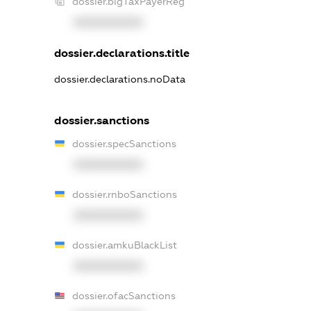
dossier.bigTaxPayerReg
XXXXXXXXXX
dossier.declarations.title
dossier.declarations.noData
dossier.sanctions
dossier.specSanctions
XXXXXXXXXX
dossier.rnboSanctions
XXXXXXXXXX
dossier.amkuBlackList
XXXXXXXXXX
dossier.ofacSanctions