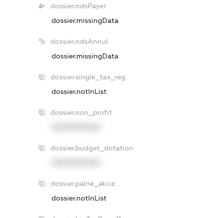
dossier.ndsPayer
dossier.missingData
dossier.ndsAnnul
dossier.missingData
dossier.single_tax_reg
dossier.notInList
dossier.non_profit
XXXXXXXXXX
dossier.budget_dotation
XXXXXXXXXX
dossier.palne_akciz
dossier.notInList