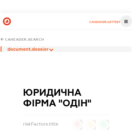
CAHEADER.GETTEST
CAHEADER.SEARCH
document.dossier
ЮРИДИЧНА
ФІРМА "ОДІН"
riskFactors.title
0
0
0