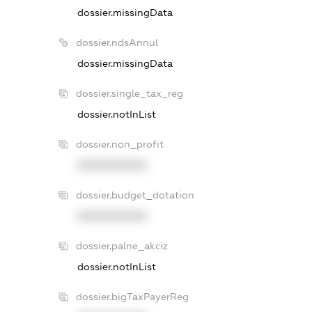
dossier.missingData
dossier.ndsAnnul
dossier.missingData
dossier.single_tax_reg
dossier.notInList
dossier.non_profit
XXXXXXXXXX
dossier.budget_dotation
XXXXXXXXXX
dossier.palne_akciz
dossier.notInList
dossier.bigTaxPayerReg