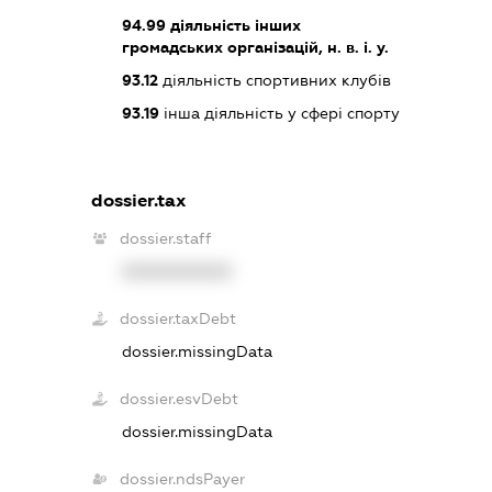
94.99
діяльність інших
громадських організацій, н. в. і. у.
93.12
діяльність спортивних клубів
93.19
інша діяльність у сфері спорту
dossier.tax
dossier.staff
XXXXXXXXXX
dossier.taxDebt
dossier.missingData
dossier.esvDebt
dossier.missingData
dossier.ndsPayer