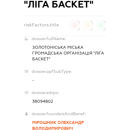
"ЛІГА БАСКЕТ"
riskFactors.title
0
0
0
dossier.fullName:
ЗОЛОТОНІСЬКА МІСЬКА
ГРОМАДСЬКА ОРГАНІЗАЦІЯ "ЛІГА
БАСКЕТ"
dossier.opfSubType:
-
dossier.edrpo:
38094802
dossier.foundersAndBenef:
МІРОШНИК ОЛЕКСАНДР
ВОЛОДИМИРОВИЧ