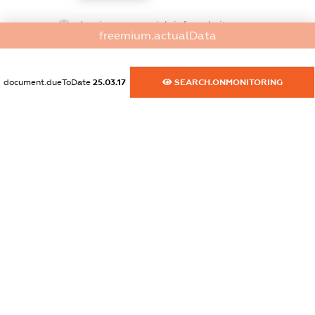
dossier.commercial_info.website
freemium.actualData
XXXXXXXXXX
dossier.commercial_info.activity
document.dueToDate
25.03.17
SEARCH.ONMONITORING
XXXXXXXXXX
freemium.exampleText_1
freemium.exampleText_2
freemium.anonymousPerSearch2
FREEMIUM.DETAILS
FREEMIUM.REGISTER