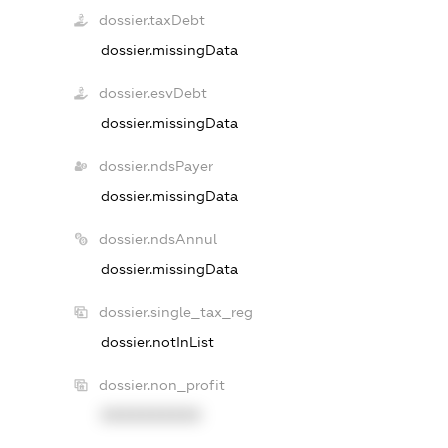
dossier.taxDebt
dossier.missingData
dossier.esvDebt
dossier.missingData
dossier.ndsPayer
dossier.missingData
dossier.ndsAnnul
dossier.missingData
dossier.single_tax_reg
dossier.notInList
dossier.non_profit
XXXXXXXXXX