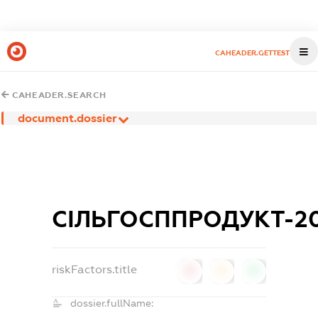
CAHEADER.GETTEST
CAHEADER.SEARCH
document.dossier
СІЛЬГОСППРОДУКТ-20
riskFactors.title
0
0
0
dossier.fullName: