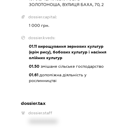
ЗОЛОТОНОША, ВУЛИЦЯ БАХА, 70, 2
dossier.capital:
1 000 грн.
dossier.kveds:
01.11
вирощування зернових культур
(крім рису), бобових культур і насіння
олійних культур
01.50
змішане сільське господарство
01.61
допоміжна діяльність у
рослинництві
dossier.tax
dossier.staff
XXXXXXXXXX