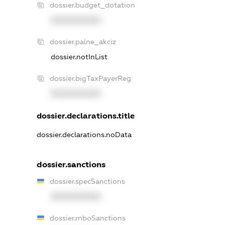
dossier.budget_dotation
XXXXXXXXXX
dossier.palne_akciz
dossier.notInList
dossier.bigTaxPayerReg
XXXXXXXXXX
dossier.declarations.title
dossier.declarations.noData
dossier.sanctions
dossier.specSanctions
XXXXXXXXXX
dossier.rnboSanctions