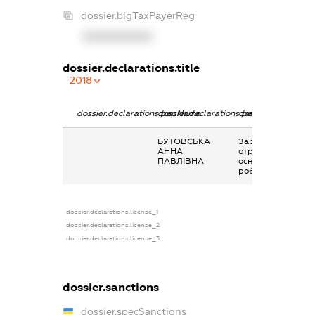
dossier.bigTaxPayerReg
XXXXXXXXXX
dossier.declarations.title
2018
dossier.declarations.pepName
dossier.declarations.personName
dossier.declaratio
БУТОВСЬКА
Заробітна плата
АННА
отримана за
ПАВЛІВНА
основним місцем
роботи
dossier.declarations.license_1
dossier.declarations.license_2
dossier.declarations.license_3
dossier.sanctions
dossier.specSanctions