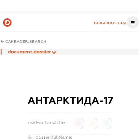
CAHEADER.GETTEST
CAHEADER.SEARCH
document.dossier
АНТАРКТИДА-17
riskFactors.title
0
0
0
dossier.fullName: