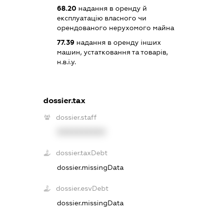
68.20
надання в оренду й
експлуатацію власного чи
орендованого нерухомого майна
77.39
надання в оренду інших
машин, устатковання та товарів,
н.в.і.у.
dossier.tax
dossier.staff
XXXXXXXXXX
dossier.taxDebt
dossier.missingData
dossier.esvDebt
dossier.missingData