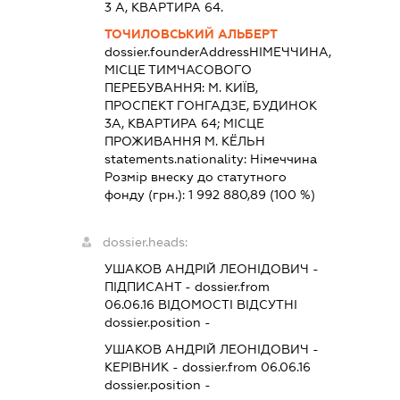
3 А, КВАРТИРА 64.
ТОЧИЛОВСЬКИЙ АЛЬБЕРТ
dossier.founderAddress
НІМЕЧЧИНА,
МІСЦЕ ТИМЧАСОВОГО
ПЕРЕБУВАННЯ: М. КИЇВ,
ПРОСПЕКТ ГОНГАДЗЕ, БУДИНОК
3А, КВАРТИРА 64; МІСЦЕ
ПРОЖИВАННЯ М. КЁЛЬН
statements.nationality:
Німеччина
Розмір внеску до статутного
фонду (грн.):
1 992 880,89
(100 %)
dossier.heads:
УШАКОВ АНДРІЙ ЛЕОНІДОВИЧ
-
ПІДПИСАНТ
- dossier.from
06.06.16
ВІДОМОСТІ ВІДСУТНІ
dossier.position -
УШАКОВ АНДРІЙ ЛЕОНІДОВИЧ
-
КЕРІВНИК
- dossier.from 06.06.16
dossier.position -