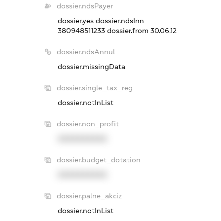
dossier.ndsPayer
dossier.yes
dossier.ndsInn
380948511233
dossier.from 30.06.12
dossier.ndsAnnul
dossier.missingData
dossier.single_tax_reg
dossier.notInList
dossier.non_profit
XXXXXXXXXX
dossier.budget_dotation
XXXXXXXXXX
dossier.palne_akciz
dossier.notInList