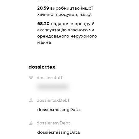
20.59
виробництво іншої
хімічної продукції, н.в.і.у.
68.20
надання в оренду й
експлуатацію власного чи
орендованого нерухомого
майна
dossier.tax
dossier.staff
XXXXXXXXXX
dossier.taxDebt
dossier.missingData
dossier.esvDebt
dossier.missingData