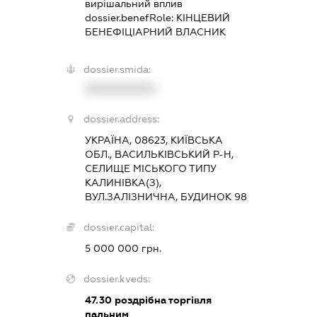
вирішальний вплив
dossier.benefRole:
КІНЦЕВИЙ
БЕНЕФІЦІАРНИЙ ВЛАСНИК
dossier.smida:
XXXXXXXXXX
dossier.address:
УКРАЇНА, 08623, КИЇВСЬКА
ОБЛ., ВАСИЛЬКІВСЬКИЙ Р-Н,
СЕЛИЩЕ МІСЬКОГО ТИПУ
КАЛИНІВКА(З),
ВУЛ.ЗАЛІЗНИЧНА, БУДИНОК 98
dossier.capital:
5 000 000 грн.
dossier.kveds:
47.30
роздрібна торгівля
пальним