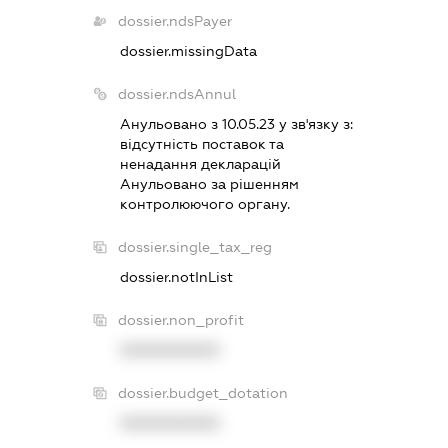
dossier.ndsPayer
dossier.missingData
dossier.ndsAnnul
Анульовано з 10.05.23 у зв'язку з:
вiдсутнiсть поставок та
ненадання декларацiй
Анульовано за рiшенням
контролюючого органу.
dossier.single_tax_reg
dossier.notInList
dossier.non_profit
XXXXXXXXXX
dossier.budget_dotation
XXXXXXXXXX