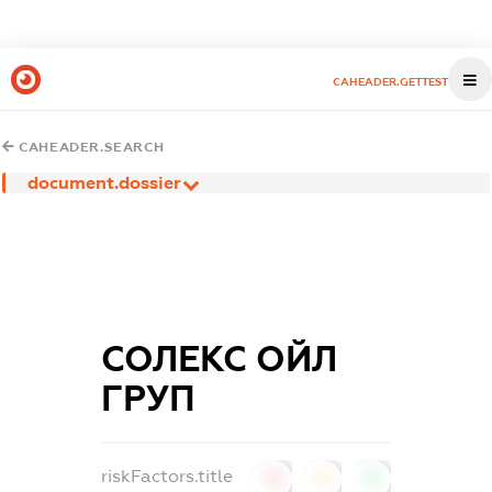
CAHEADER.GETTEST
CAHEADER.SEARCH
document.dossier
СОЛЕКС ОЙЛ
ГРУП
riskFactors.title
0
0
0