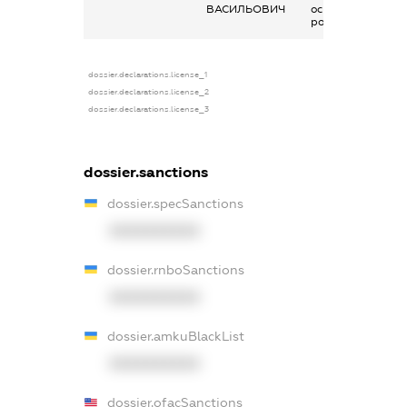
ВАСИЛЬОВИЧ
основним місцем
роботи
dossier.declarations.license_1
dossier.declarations.license_2
dossier.declarations.license_3
dossier.sanctions
dossier.specSanctions
XXXXXXXXXX
dossier.rnboSanctions
XXXXXXXXXX
dossier.amkuBlackList
XXXXXXXXXX
dossier.ofacSanctions