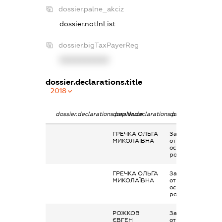
dossier.palne_akciz
dossier.notInList
dossier.bigTaxPayerReg
XXXXXXXXXX
dossier.declarations.title
2018
dossier.declarations.pepName
dossier.declarations.personName
dossier.declaratio
ГРЕЧКА ОЛЬГА
Заробітна плата
МИКОЛАЇВНА
отримана за
основним місцем
роботи
ГРЕЧКА ОЛЬГА
Заробітна плата
МИКОЛАЇВНА
отримана за
основним місцем
роботи
РОЖКОВ
Заробітна плата
ЄВГЕН
отримана за