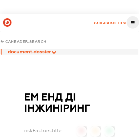
CAHEADER.GETTEST
CAHEADER.SEARCH
document.dossier
ЕМ ЕНД ДІ
ІНЖИНІРИНГ
riskFactors.title
0
0
0