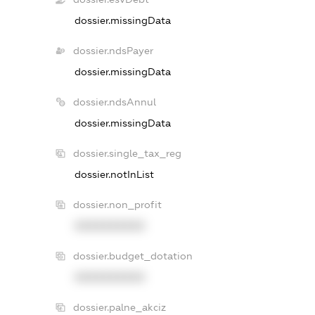
dossier.missingData
dossier.ndsPayer
dossier.missingData
dossier.ndsAnnul
dossier.missingData
dossier.single_tax_reg
dossier.notInList
dossier.non_profit
XXXXXXXXXX
dossier.budget_dotation
XXXXXXXXXX
dossier.palne_akciz