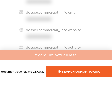
XXXXXXXXXX
dossier.commercial_info.email
XXXXXXXXXX
dossier.commercial_info.website
XXXXXXXXXX
dossier.commercial_info.activity
XXXXXXXXXX
freemium.actualData
document.dueToDate
25.03.17
SEARCH.ONMONITORING
freemium.exampleText_1
freemium.exampleText_2
freemium.anonymousPerSearch2
FREEMIUM.DETAILS
FREEMIUM.REGISTER