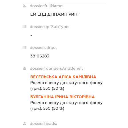
dossier.fullName:
ЕМ ЕНД ДІ ІНЖИНІРИНГ
dossier.opfSubType:
-
dossier.edrpo:
38106283
dossier.foundersAndBenef:
ВЕСЕЛЬСЬКА АЛІСА КАМІЛІВНА
Розмір внеску до статутного фонду
(грн.):
550
(50 %)
БУЛГАНІНА ІРИНА ВІКТОРІВНА
Розмір внеску до статутного фонду
(грн.):
550
(50 %)
dossier.heads: