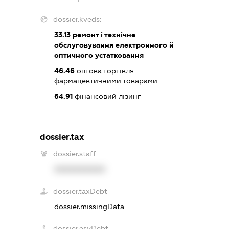
dossier.kveds:
33.13
ремонт і технічне
обслуговування електронного й
оптичного устатковання
46.46
оптова торгівля
фармацевтичними товарами
64.91
фінансовий лізинг
dossier.tax
dossier.staff
XXXXXXXXXX
dossier.taxDebt
dossier.missingData
dossier.esvDebt