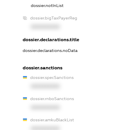
dossier.notInList
dossier.bigTaxPayerReg
XXXXXXXXXX
dossier.declarations.title
dossier.declarations.noData
dossier.sanctions
dossier.specSanctions
XXXXXXXXXX
dossier.rnboSanctions
XXXXXXXXXX
dossier.amkuBlackList
XXXXXXXXXX