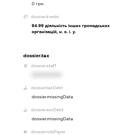
0 грн.
dossier.kveds:
94.99
діяльність інших громадських
організацій, н. в. і. у.
dossier.tax
dossier.staff
XXXXXXXXXX
dossier.taxDebt
dossier.missingData
dossier.esvDebt
dossier.missingData
dossier.ndsPayer