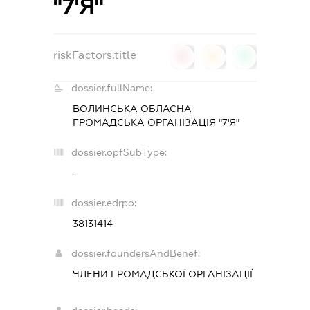
"7'Я"
riskFactors.title
0
0
0
dossier.fullName:
ВОЛИНСЬКА ОБЛАСНА
ГРОМАДСЬКА ОРГАНІЗАЦІЯ "7'Я"
dossier.opfSubType:
-
dossier.edrpo:
38131414
dossier.foundersAndBenef:
ЧЛЕНИ ГРОМАДСЬКОЇ ОРГАНІЗАЦІЇ