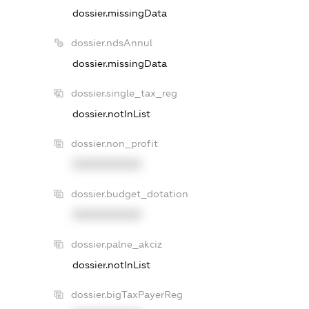
dossier.missingData
dossier.ndsAnnul
dossier.missingData
dossier.single_tax_reg
dossier.notInList
dossier.non_profit
XXXXXXXXXX
dossier.budget_dotation
XXXXXXXXXX
dossier.palne_akciz
dossier.notInList
dossier.bigTaxPayerReg