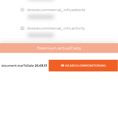
dossier.commercial_info.website
XXXXXXXXXX
dossier.commercial_info.activity
XXXXXXXXXX
freemium.actualData
freemium.exampleText_1
freemium.exampleText_2
document.dueToDate
25.03.17
SEARCH.ONMONITORING
freemium.anonymousPerSearch2
FREEMIUM.DETAILS
FREEMIUM.REGISTER