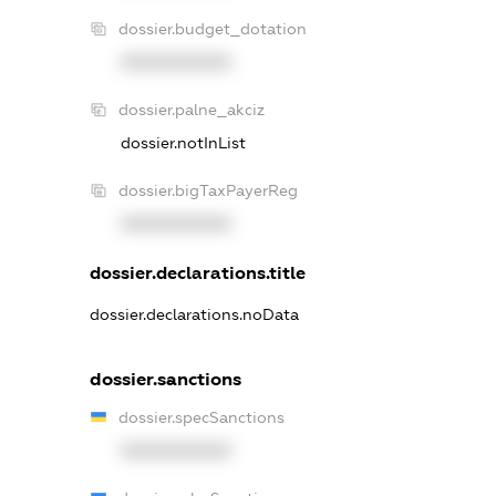
dossier.budget_dotation
XXXXXXXXXX
dossier.palne_akciz
dossier.notInList
dossier.bigTaxPayerReg
XXXXXXXXXX
dossier.declarations.title
dossier.declarations.noData
dossier.sanctions
dossier.specSanctions
XXXXXXXXXX