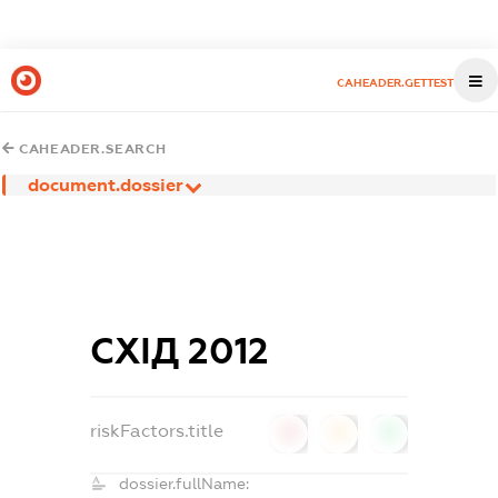
CAHEADER.GETTEST
CAHEADER.SEARCH
document.dossier
СХІД 2012
riskFactors.title
0
0
0
dossier.fullName: