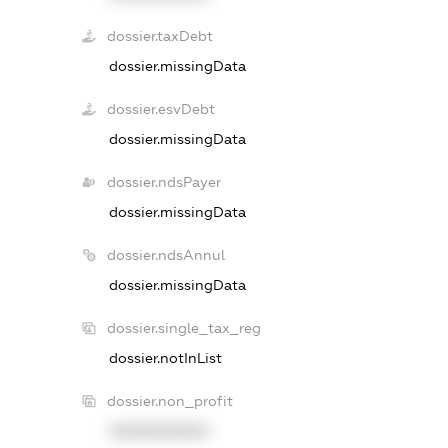
dossier.taxDebt
dossier.missingData
dossier.esvDebt
dossier.missingData
dossier.ndsPayer
dossier.missingData
dossier.ndsAnnul
dossier.missingData
dossier.single_tax_reg
dossier.notInList
dossier.non_profit
XXXXXXXXXX