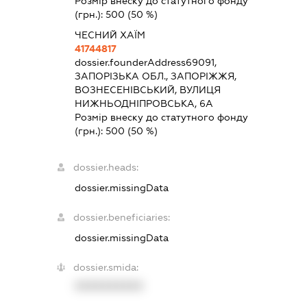
Розмір внеску до статутного фонду
(грн.):
500
(50 %)
ЧЕСНИЙ ХАЇМ
41744817
dossier.founderAddress
69091,
ЗАПОРІЗЬКА ОБЛ., ЗАПОРІЖЖЯ,
ВОЗНЕСЕНІВСЬКИЙ, ВУЛИЦЯ
НИЖНЬОДНІПРОВСЬКА, 6А
Розмір внеску до статутного фонду
(грн.):
500
(50 %)
dossier.heads:
dossier.missingData
dossier.beneficiaries:
dossier.missingData
dossier.smida:
XXXXXXXXXX