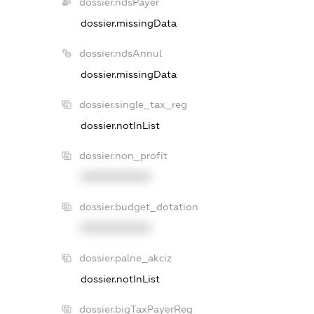
dossier.ndsPayer
dossier.missingData
dossier.ndsAnnul
dossier.missingData
dossier.single_tax_reg
dossier.notInList
dossier.non_profit
XXXXXXXXXX
dossier.budget_dotation
XXXXXXXXXX
dossier.palne_akciz
dossier.notInList
dossier.bigTaxPayerReg