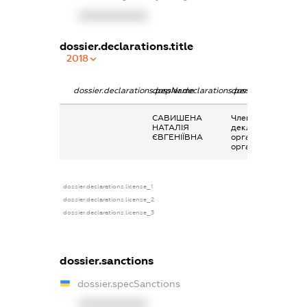
XXXXXXXXXX
dossier.declarations.title
2018
dossier.declarations.pepName
dossier.declarations.personName
dossier.declaratio
САВИШЕНА
Членство суб’єкта
НАТАЛІЯ
декларування в
ЄВГЕНІЇВНА
організаціях та їх
органах
dossier.declarations.license_1
dossier.declarations.license_2
dossier.declarations.license_3
dossier.sanctions
dossier.specSanctions
XXXXXXXXXX