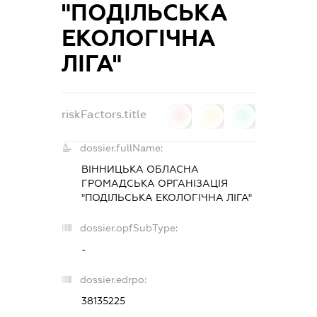
"ПОДІЛЬСЬКА
ЕКОЛОГІЧНА
ЛІГА"
riskFactors.title
0
0
0
dossier.fullName:
ВІННИЦЬКА ОБЛАСНА
ГРОМАДСЬКА ОРГАНІЗАЦІЯ
"ПОДІЛЬСЬКА ЕКОЛОГІЧНА ЛІГА"
dossier.opfSubType:
-
dossier.edrpo:
38135225