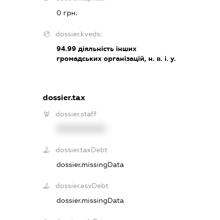
0 грн.
dossier.kveds:
94.99
діяльність інших
громадських організацій, н. в. і. у.
dossier.tax
dossier.staff
XXXXXXXXXX
dossier.taxDebt
dossier.missingData
dossier.esvDebt
dossier.missingData