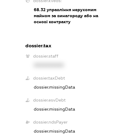
dossier.kveds:
68.32
управління нерухомим
майном за винагороду або на
основі контракту
dossier.tax
dossier.staff
XXXXXXXXXX
dossier.taxDebt
dossier.missingData
dossier.esvDebt
dossier.missingData
dossier.ndsPayer
dossier.missingData