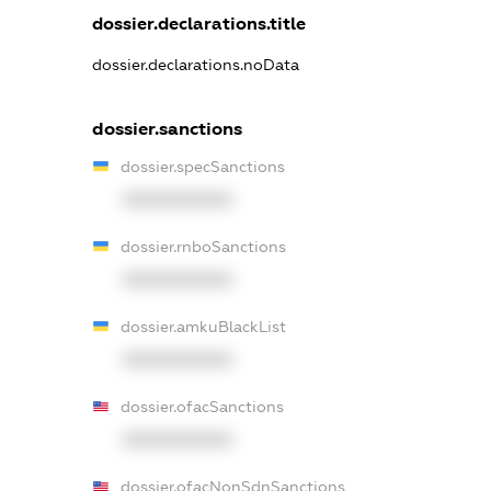
dossier.declarations.title
dossier.declarations.noData
dossier.sanctions
dossier.specSanctions
XXXXXXXXXX
dossier.rnboSanctions
XXXXXXXXXX
dossier.amkuBlackList
XXXXXXXXXX
dossier.ofacSanctions
XXXXXXXXXX
dossier.ofacNonSdnSanctions