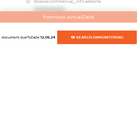
dossier.commercial_info.website
XXXXXXXXXX
freemium.actualData
dossier.commercial_info.activity
XXXXXXXXXX
document.dueToDate
12.06.24
SEARCH.ONMONITORING
freemium.exampleText_1
freemium.exampleText_2
freemium.anonymousPerSearch2
FREEMIUM.DETAILS
FREEMIUM.REGISTER