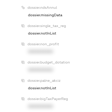
dossier.ndsAnnul
dossier.missingData
dossier.single_tax_reg
dossier.notInList
dossier.non_profit
XXXXXXXXXX
dossier.budget_dotation
XXXXXXXXXX
dossier.palne_akciz
dossier.notInList
dossier.bigTaxPayerReg
XXXXXXXXXX