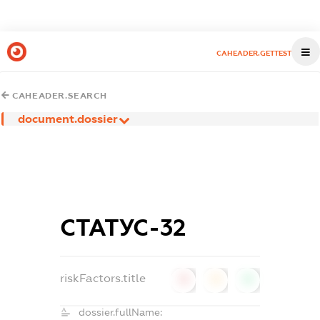
CAHEADER.GETTEST
CAHEADER.SEARCH
document.dossier
СТАТУС-32
riskFactors.title
0
0
0
dossier.fullName: