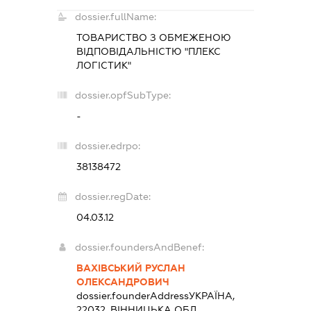
dossier.fullName:
ТОВАРИСТВО З ОБМЕЖЕНОЮ
ВІДПОВІДАЛЬНІСТЮ "ПЛЕКС
ЛОГІСТИК"
dossier.opfSubType:
-
dossier.edrpo:
38138472
dossier.regDate:
04.03.12
dossier.foundersAndBenef:
ВАХІВСЬКИЙ РУСЛАН
ОЛЕКСАНДРОВИЧ
dossier.founderAddress
УКРАЇНА,
22032, ВІННИЦЬКА ОБЛ.,