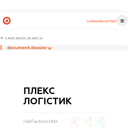
CAHEADER.GETTEST
CAHEADER.SEARCH
document.dossier
ПЛЕКС
ЛОГІСТИК
riskFactors.title
0
0
0