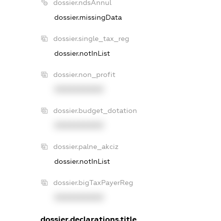
dossier.ndsAnnul
dossier.missingData
dossier.single_tax_reg
dossier.notInList
dossier.non_profit
XXXXXXXXXX
dossier.budget_dotation
XXXXXXXXXX
dossier.palne_akciz
dossier.notInList
dossier.bigTaxPayerReg
XXXXXXXXXX
dossier.declarations.title