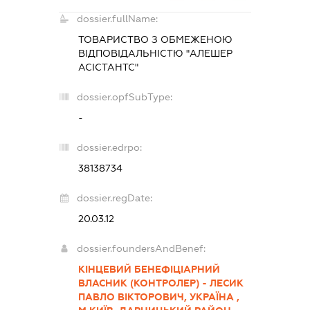
dossier.fullName:
ТОВАРИСТВО З ОБМЕЖЕНОЮ
ВІДПОВІДАЛЬНІСТЮ "АЛЕШЕР
АСІСТАНТС"
dossier.opfSubType:
-
dossier.edrpo:
38138734
dossier.regDate:
20.03.12
dossier.foundersAndBenef:
КІНЦЕВИЙ БЕНЕФІЦІАРНИЙ
ВЛАСНИК (КОНТРОЛЕР) - ЛЕСИК
ПАВЛО ВІКТОРОВИЧ, УКРАЇНА ,