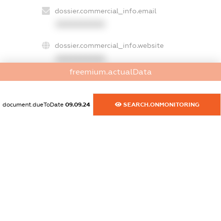
dossier.commercial_info.email
XXXXXXXXXX
dossier.commercial_info.website
XXXXXXXXXX
freemium.actualData
dossier.commercial_info.activity
XXXXXXXXXX
document.dueToDate
09.09.24
SEARCH.ONMONITORING
freemium.exampleText_1
freemium.exampleText_2
freemium.anonymousPerSearch2
FREEMIUM.DETAILS
FREEMIUM.REGISTER