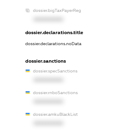
dossier.bigTaxPayerReg
XXXXXXXXXX
dossier.declarations.title
dossier.declarations.noData
dossier.sanctions
dossier.specSanctions
XXXXXXXXXX
dossier.rnboSanctions
XXXXXXXXXX
dossier.amkuBlackList
XXXXXXXXXX