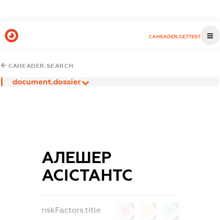
CAHEADER.GETTEST
CAHEADER.SEARCH
document.dossier
АЛЕШЕР
АСІСТАНТС
riskFactors.title
0
0
0