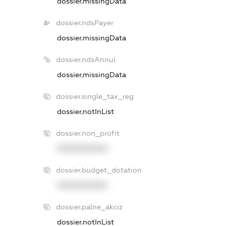
dossier.missingData
dossier.ndsPayer
dossier.missingData
dossier.ndsAnnul
dossier.missingData
dossier.single_tax_reg
dossier.notInList
dossier.non_profit
XXXXXXXXXX
dossier.budget_dotation
XXXXXXXXXX
dossier.palne_akciz
dossier.notInList