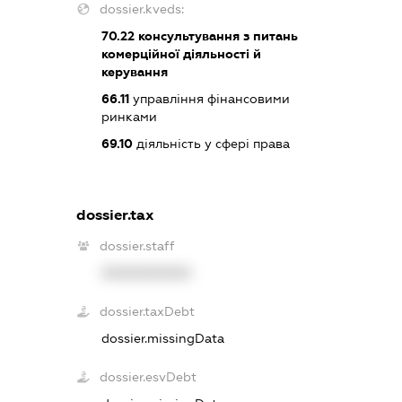
dossier.kveds:
70.22
консультування з питань
комерційної діяльності й
керування
66.11
управління фінансовими
ринками
69.10
діяльність у сфері права
dossier.tax
dossier.staff
XXXXXXXXXX
dossier.taxDebt
dossier.missingData
dossier.esvDebt