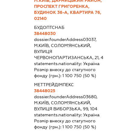
М.КИЇВ, ДАРНИЦЬКИЙ РАЙОН,
ПРОСПЕКТ ГРИГОРЕНКА,
БУДИНОК 36-А, КВАРТИРА 76,
02140
БУДОПТСНАБ
38448030
dossier.founderAddress
03037,
М.КИЇВ, СОЛОМ'ЯНСЬКИЙ,
ВУЛИЦЯ
ЧЕРВОНОПАРТИЗАНСЬКА, 21, 4
statements.nationality:
Україна
Розмір внеску до статутного
фонду (грн.):
1 100 750
(50 %)
МЕТТРЕЙДІМПЕКС
38448025
dossier.founderAddress
03680,
М.КИЇВ, СОЛОМ'ЯНСЬКИЙ,
ВУЛИЦЯ ВИБОРЗЬКА, 99, 104
statements.nationality:
Україна
Розмір внеску до статутного
фонду (грн.):
1 100 750
(50 %)