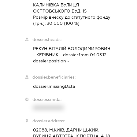
КАЛИНІВКА ВУЛИЦЯ
ОСТРОВСЬКОГО БУД. 15
Розмір внеску до статутного фонду
(грн.):
30 000
(100 %)
dossier.heads:
РЕКУН ВІТАЛІЙ ВОЛОДИМИРОВИЧ
-
КЕРІВНИК
- dossier.from 04.03.12
dossier.position -
dossier.beneficiaries:
dossier.missingData
dossier.smida:
XXXXXXXXXX
dossier.address:
02088, М.КИЇВ, ДАРНИЦЬКИЙ,
ВУЛИЦЯ АВТОТРАНСПОРТНА, 4, 18