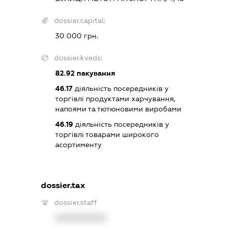
dossier.capital:
30 000 грн.
dossier.kveds:
82.92
пакування
46.17
діяльність посередників у
торгівлі продуктами харчування,
напоями та тютюновими виробами
46.19
діяльність посередників у
торгівлі товарами широкого
асортименту
dossier.tax
dossier.staff
XXXXXXXXXX