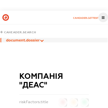
CAHEADER.GETTEST
CAHEADER.SEARCH
document.dossier
КОМПАНІЯ
"ДЕАС"
riskFactors.title
0
0
0