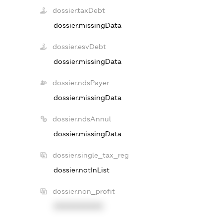
dossier.taxDebt
dossier.missingData
dossier.esvDebt
dossier.missingData
dossier.ndsPayer
dossier.missingData
dossier.ndsAnnul
dossier.missingData
dossier.single_tax_reg
dossier.notInList
dossier.non_profit
XXXXXXXXXX