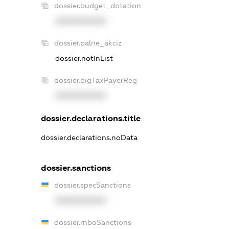
dossier.budget_dotation
XXXXXXXXXX
dossier.palne_akciz
dossier.notInList
dossier.bigTaxPayerReg
XXXXXXXXXX
dossier.declarations.title
dossier.declarations.noData
dossier.sanctions
dossier.specSanctions
XXXXXXXXXX
dossier.rnboSanctions