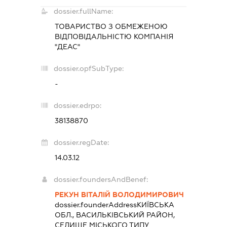
dossier.fullName:
ТОВАРИСТВО З ОБМЕЖЕНОЮ
ВІДПОВІДАЛЬНІСТЮ
КОМПАНІЯ
"ДЕАС"
dossier.opfSubType:
-
dossier.edrpo:
38138870
dossier.regDate:
14.03.12
dossier.foundersAndBenef:
РЕКУН ВІТАЛІЙ ВОЛОДИМИРОВИЧ
dossier.founderAddress
КИЇВСЬКА
ОБЛ., ВАСИЛЬКІВСЬКИЙ РАЙОН,
СЕЛИЩЕ МІСЬКОГО ТИПУ