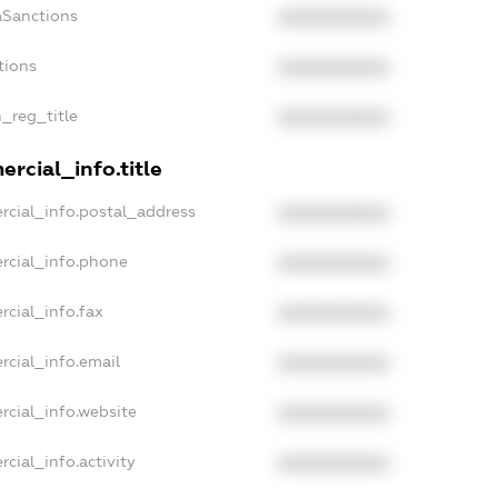
aSanctions
XXXXXXXXXX
tions
XXXXXXXXXX
n_reg_title
XXXXXXXXXX
rcial_info.title
rcial_info.postal_address
XXXXXXXXXX
rcial_info.phone
XXXXXXXXXX
rcial_info.fax
XXXXXXXXXX
rcial_info.email
XXXXXXXXXX
rcial_info.website
XXXXXXXXXX
cial_info.activity
XXXXXXXXXX