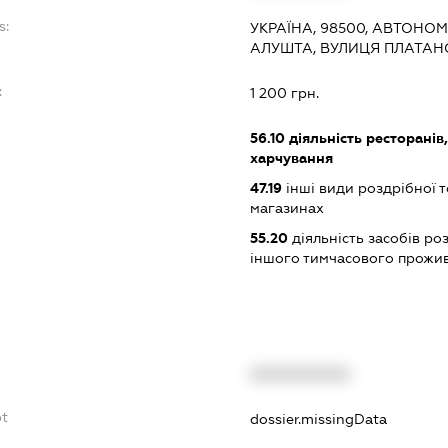
s:
УКРАЇНА, 98500, АВТОНОМ
АЛУШТА, ВУЛИЦЯ ПЛАТАНО
:
1 200 грн.
56.10
діяльність ресторанів
харчування
47.19
інші види роздрібної т
магазинах
55.20
діяльність засобів ро
іншого тимчасового прожи
XXXXXXXXXX
bt
dossier.missingData