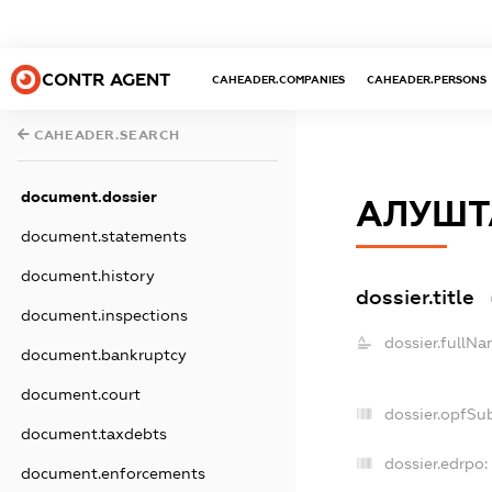
CONTR AGENT
CAHEADER.COMPANIES
CAHEADER.PERSONS
CAHEADER.SEARCH
document.dossier
АЛУШТ
document.statements
document.history
dossier.title
document.inspections
dossier.fullNa
document.bankruptcy
document.court
dossier.opfSu
document.taxdebts
dossier.edrpo:
document.enforcements