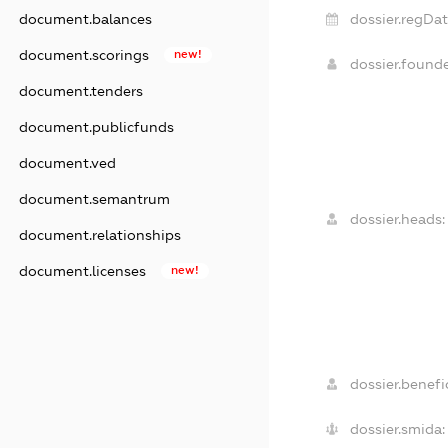
document.balances
dossier.regDat
document.scorings
new!
dossier.found
document.tenders
document.publicfunds
document.ved
document.semantrum
dossier.heads:
document.relationships
document.licenses
new!
dossier.benefic
dossier.smida: