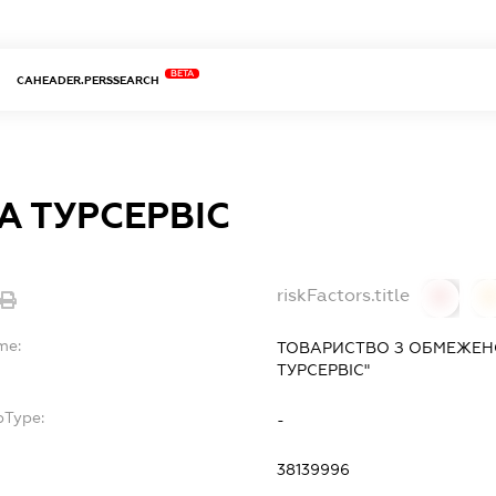
BETA
CAHEADER.PERSSEARCH
А ТУРСЕРВІС
riskFactors.title
0
0
me:
ТОВАРИСТВО З ОБМЕЖЕН
ТУРСЕРВІС"
bType:
-
38139996