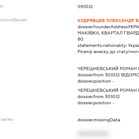
e:
09.10.12
ersAndBenef:
КУДРЯВЦЕВ ОЛЕКСАНДР 
dossier.founderAddress
УКРА
МАКІЇВКА, КВАРТАЛ ГВАРД
80
statements.nationality:
Укра
Розмір внеску до статутног
ЧЕРЕШНЕВСЬКИЙ РОМАН
dossier.from 30.10.12
ВІДОМОС
dossier.position -
ЧЕРЕШНЕВСЬКИЙ РОМАН
dossier.from 30.10.12
dossier.position -
iaries:
dossier.missingData
XXXXXXXXXX