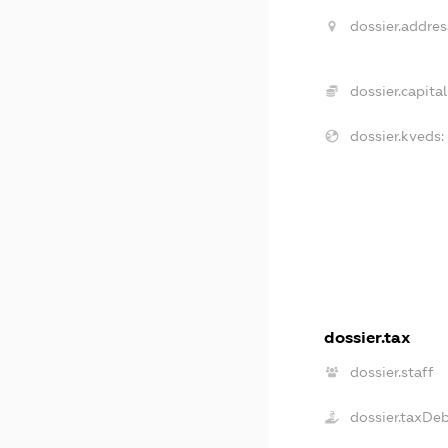
dossier.addres
dossier.capital
dossier.kveds:
dossier.tax
dossier.staff
dossier.taxDe