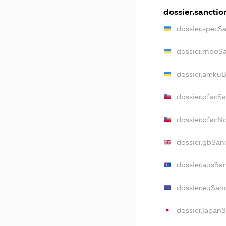
dossier.sanctio
dossier.specS
dossier.rnboS
dossier.amkuB
dossier.ofacS
dossier.ofac
dossier.gbSan
dossier.ausSa
dossier.euSan
dossier.japan