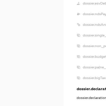
dossier.esvDe
dossier.ndsPa
dossier.ndsAn
dossier.singl
dossier.non_p
dossier.budge
dossier.palne_
dossier.bigTa
dossier.declarat
dossier.declarati