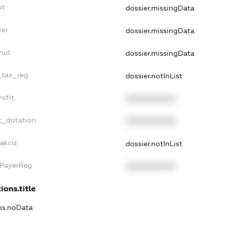
bt
dossier.missingData
yer
dossier.missingData
nul
dossier.missingData
e_tax_reg
dossier.notInList
rofit
XXXXXXXXXX
t_dotation
XXXXXXXXXX
akciz
dossier.notInList
xPayerReg
XXXXXXXXXX
ions.title
ons.noData