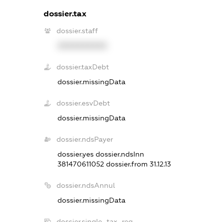
dossier.tax
dossier.staff
XXXXXXXXXX
dossier.taxDebt
dossier.missingData
dossier.esvDebt
dossier.missingData
dossier.ndsPayer
dossier.yes
dossier.ndsInn
381470611052
dossier.from 31.12.13
dossier.ndsAnnul
dossier.missingData
dossier.single_tax_reg