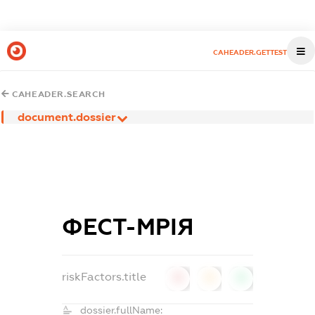
CAHEADER.GETTEST
CAHEADER.SEARCH
document.dossier
ФЕСТ-МРІЯ
riskFactors.title
0
0
0
dossier.fullName: