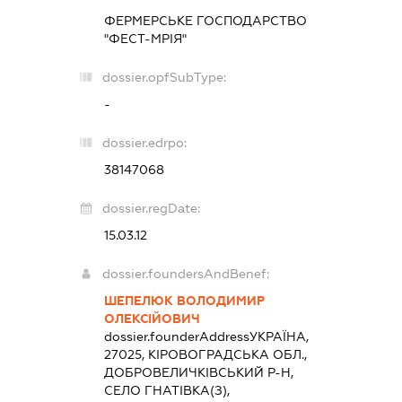
ФЕРМЕРСЬКЕ ГОСПОДАРСТВО
"ФЕСТ-МРІЯ"
dossier.opfSubType:
-
dossier.edrpo:
38147068
dossier.regDate:
15.03.12
dossier.foundersAndBenef:
ШЕПЕЛЮК ВОЛОДИМИР
ОЛЕКСІЙОВИЧ
dossier.founderAddress
УКРАЇНА,
27025, КІРОВОГРАДСЬКА ОБЛ.,
ДОБРОВЕЛИЧКІВСЬКИЙ Р-Н,
СЕЛО ГНАТІВКА(З),