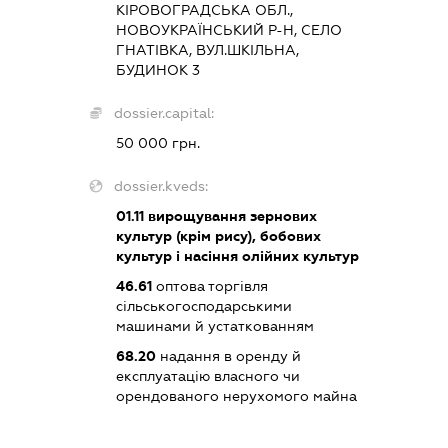
КІРОВОГРАДСЬКА ОБЛ.,
НОВОУКРАЇНСЬКИЙ Р-Н, СЕЛО
ГНАТІВКА, ВУЛ.ШКІЛЬНА,
БУДИНОК 3
dossier.capital:
50 000 грн.
dossier.kveds:
01.11
вирощування зернових
культур (крім рису), бобових
культур і насіння олійних культур
46.61
оптова торгівля
сільськогосподарськими
машинами й устаткованням
68.20
надання в оренду й
експлуатацію власного чи
орендованого нерухомого майна