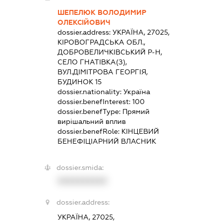
ШЕПЕЛЮК ВОЛОДИМИР
ОЛЕКСІЙОВИЧ
dossier.address:
УКРАЇНА, 27025,
КІРОВОГРАДСЬКА ОБЛ.,
ДОБРОВЕЛИЧКІВСЬКИЙ Р-Н,
СЕЛО ГНАТІВКА(З),
ВУЛ.ДІМІТРОВА ГЕОРГІЯ,
БУДИНОК 15
dossier.nationality:
Україна
dossier.benefInterest:
100
dossier.benefType:
Прямий
вирішальний вплив
dossier.benefRole:
КІНЦЕВИЙ
БЕНЕФІЦІАРНИЙ ВЛАСНИК
dossier.smida:
XXXXXXXXXX
dossier.address:
УКРАЇНА, 27025,