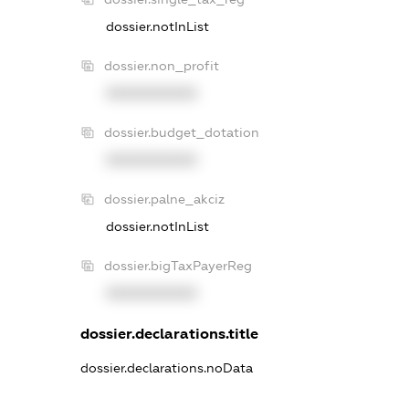
dossier.notInList
dossier.non_profit
XXXXXXXXXX
dossier.budget_dotation
XXXXXXXXXX
dossier.palne_akciz
dossier.notInList
dossier.bigTaxPayerReg
XXXXXXXXXX
dossier.declarations.title
dossier.declarations.noData