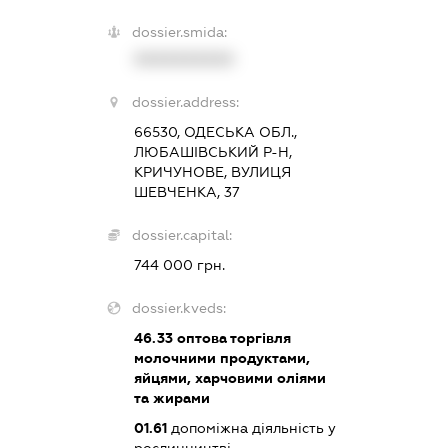
dossier.smida:
XXXXXXXXXX
dossier.address:
66530, ОДЕСЬКА ОБЛ.,
ЛЮБАШІВСЬКИЙ Р-Н,
КРИЧУНОВЕ, ВУЛИЦЯ
ШЕВЧЕНКА, 37
dossier.capital:
744 000 грн.
dossier.kveds:
46.33
оптова торгівля
молочними продуктами,
яйцями, харчовими оліями
та жирами
01.61
допоміжна діяльність у
рослинництві