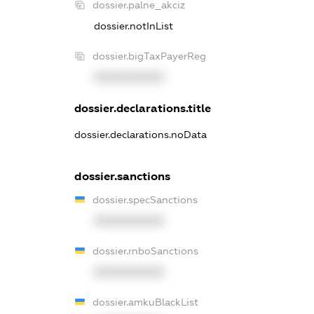
dossier.palne_akciz
dossier.notInList
dossier.bigTaxPayerReg
XXXXXXXXXX
dossier.declarations.title
dossier.declarations.noData
dossier.sanctions
dossier.specSanctions
XXXXXXXXXX
dossier.rnboSanctions
XXXXXXXXXX
dossier.amkuBlackList