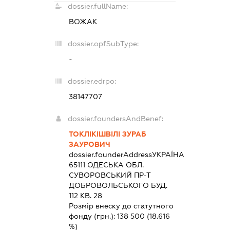
dossier.fullName:
ВОЖАК
dossier.opfSubType:
-
dossier.edrpo:
38147707
dossier.foundersAndBenef:
ТОКЛІКІШВІЛІ ЗУРАБ
ЗАУРОВИЧ
dossier.founderAddress
УКРАЇНА
65111 ОДЕСЬКА ОБЛ.
СУВОРОВСЬКИЙ ПР-Т
ДОБРОВОЛЬСЬКОГО БУД.
112 КВ. 28
Розмір внеску до статутного
фонду (грн.):
138 500
(18.616
%)