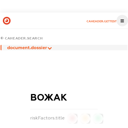
CAHEADER.GETTEST
CAHEADER.SEARCH
document.dossier
ВОЖАК
riskFactors.title
0
0
0