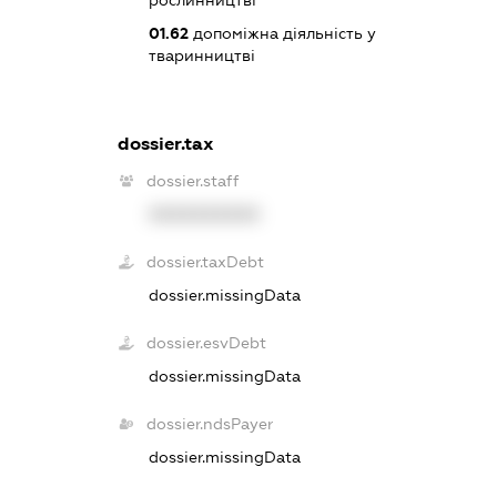
01.62
допоміжна діяльність у
тваринництві
dossier.tax
dossier.staff
XXXXXXXXXX
dossier.taxDebt
dossier.missingData
dossier.esvDebt
dossier.missingData
dossier.ndsPayer
dossier.missingData