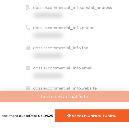
dossier.commercial_info.postal_address
XXXXXXXXXX
dossier.commercial_info.phone
XXXXXXXXXX
dossier.commercial_info.fax
XXXXXXXXXX
dossier.commercial_info.email
XXXXXXXXXX
dossier.commercial_info.website
XXXXXXXXXX
freemium.actualData
dossier.commercial_info.activity
XXXXXXXXXX
document.dueToDate
04.04.25
SEARCH.ONMONITORING