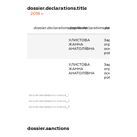
dossier.declarations.title
2018
dossier.declarations.pepName
dossier.declarations.personName
dossier.declaratio
ХЛИСТОВА
Заробітна плата
ЖАННА
отримана за
АНАТОЛІЇВНА
основним місцем
роботи
ХЛИСТОВА
Заробітна плата
ЖАННА
отримана за
АНАТОЛІЇВНА
основним місцем
роботи
dossier.declarations.license_1
dossier.declarations.license_2
dossier.declarations.license_3
dossier.sanctions