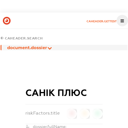
CAHEADER.GETTEST
CAHEADER.SEARCH
document.dossier
САНІК ПЛЮС
riskFactors.title
0
0
0
dossier.fullName: