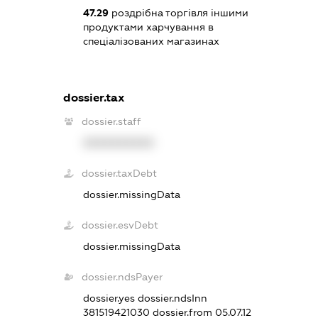
47.29
роздрібна торгівля іншими
продуктами харчування в
спеціалізованих магазинах
dossier.tax
dossier.staff
XXXXXXXXXX
dossier.taxDebt
dossier.missingData
dossier.esvDebt
dossier.missingData
dossier.ndsPayer
dossier.yes
dossier.ndsInn
381519421030
dossier.from 05.07.12