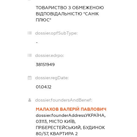
ТОВАРИСТВО З ОБМЕЖЕНОЮ
ВІДПОВІДАЛЬНІСТЮ "САНІК
ПЛЮС"
dossier.opfSubType:
-
dossier.edrpo:
38151949
dossier.regDate:
01.04.12
dossier.foundersAndBenef:
МАЛАХОВ ВАЛЕРІЙ ПАВЛОВИЧ
dossier.founderAddress
УКРАЇНА,
03113, МІСТО КИЇВ,
ПР.БЕРЕСТЕЙСЬКИЙ, БУДИНОК
80/57, КВАРТИРА 2