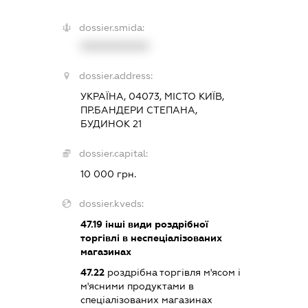
dossier.smida:
XXXXXXXXXX
dossier.address:
УКРАЇНА, 04073, МІСТО КИЇВ,
ПР.БАНДЕРИ СТЕПАНА,
БУДИНОК 21
dossier.capital:
10 000 грн.
dossier.kveds:
47.19
інші види роздрібної
торгівлі в неспеціалізованих
магазинах
47.22
роздрібна торгівля м'ясом і
м'ясними продуктами в
спеціалізованих магазинах