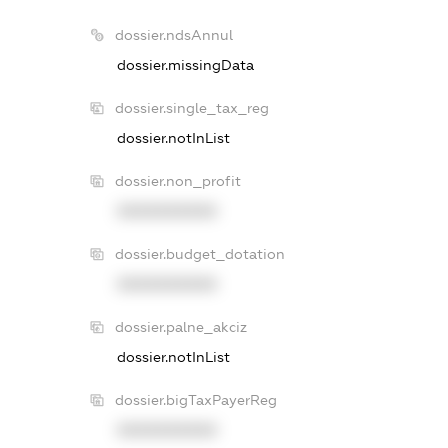
dossier.ndsAnnul
dossier.missingData
dossier.single_tax_reg
dossier.notInList
dossier.non_profit
XXXXXXXXXX
dossier.budget_dotation
XXXXXXXXXX
dossier.palne_akciz
dossier.notInList
dossier.bigTaxPayerReg
XXXXXXXXXX