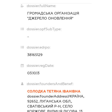
dossier.fullName:
ГРОМАДСЬКА ОРГАНІЗАЦІЯ
"ДЖЕРЕЛО ОНОВЛЕННЯ"
dossier.opfSubType:
-
dossier.edrpo:
38165129
dossier.regDate:
03.10.13
dossier.foundersAndBenef:
СОЛОДКА ТЕТЯНА ІВАНІВНА
dossier.founderAddress
УКРАЇНА,
92652, ЛУГАНСЬКА ОБЛ.,
СВАТІВСЬКИЙ Р-Н, СЕЛО
КОРЖОВЕ, ВУЛИЦЯ ЛІСОВА, 13