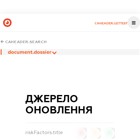
CAHEADER.GETTEST
CAHEADER.SEARCH
document.dossier
ДЖЕРЕЛО
ОНОВЛЕННЯ
riskFactors.title
0
0
0