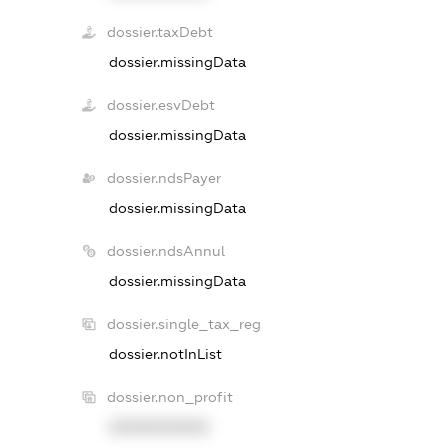
dossier.taxDebt
dossier.missingData
dossier.esvDebt
dossier.missingData
dossier.ndsPayer
dossier.missingData
dossier.ndsAnnul
dossier.missingData
dossier.single_tax_reg
dossier.notInList
dossier.non_profit
XXXXXXXXXX