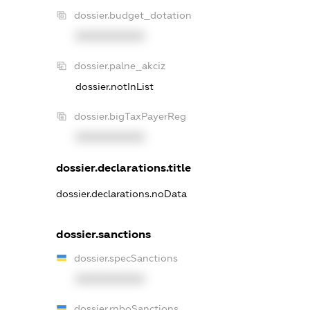
dossier.budget_dotation
XXXXXXXXXX
dossier.palne_akciz
dossier.notInList
dossier.bigTaxPayerReg
XXXXXXXXXX
dossier.declarations.title
dossier.declarations.noData
dossier.sanctions
dossier.specSanctions
XXXXXXXXXX
dossier.rnboSanctions