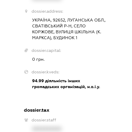
dossier.address:
УКРАЇНА, 92652, ЛУГАНСЬКА ОБЛ.,
СВАТІВСЬКИЙ Р-Н, СЕЛО
КОРЖОВЕ, ВУЛИЦЯ ШКІЛЬНА (К.
МАРКСА), БУДИНОК 1
dossier.capital:
0 грн.
dossier.kveds:
94.99
діяльність інших
громадських організацій, н.в.і.у.
dossier.tax
dossier.staff
XXXXXXXXXX