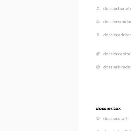
dossier.benefi
dossier.smida
dossier.addres
dossier.capital
dossier.kveds:
dossier.tax
dossier.staff