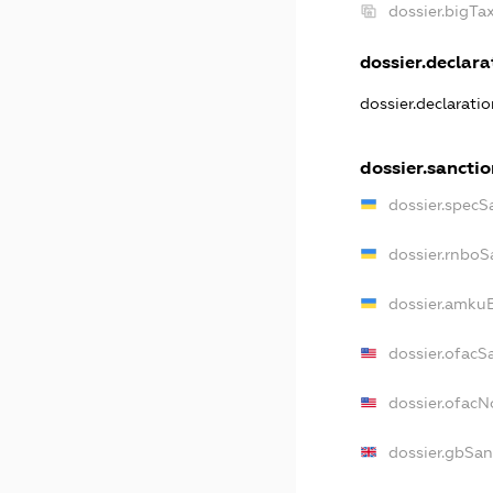
dossier.bigT
dossier.declarat
dossier.declarati
dossier.sancti
dossier.specS
dossier.rnboS
dossier.amkuB
dossier.ofacS
dossier.ofac
dossier.gbSan