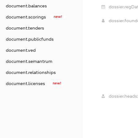
document.balances
dossier.regDa
document.scorings
new!
dossier.foun
document.tenders
document.publicfunds
document.ved
document.semantrum
document.relationships
document.licenses
new!
dossier.heads