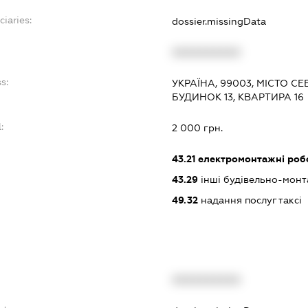
ciaries:
dossier.missingData
:
XXXXXXXXXX
s:
УКРАЇНА, 99003, МІСТО 
БУДИНОК 13, КВАРТИРА 16
:
2 000 грн.
43.21
електромонтажні роб
43.29
інші будівельно-монт
49.32
надання послуг таксі
XXXXXXXXXX