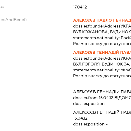
te:
17.04.12
dersAndBenef:
АЛЕКСЄЄВ ПАВЛО ГЕННА
dossier.founderAddress
УКРА
ВУЛ.КОЖАНОВА, БУДИНОК 1
statements.nationality:
Росі
Розмір внеску до статутног
АЛЕКСЄЄВ ГЕННАДІЙ ПАВ
dossier.founderAddress
УКРА
ВУЛ.ГОГОЛЯ, БУДИНОК 34,
statements.nationality:
Укра
Розмір внеску до статутног
:
АЛЕКСЄЄВ ГЕННАДІЙ ПА
dossier.from 15.04.12
ВІДОМО
dossier.position -
АЛЕКСЄЄВ ГЕННАДІЙ ПА
15.04.12
dossier.position -