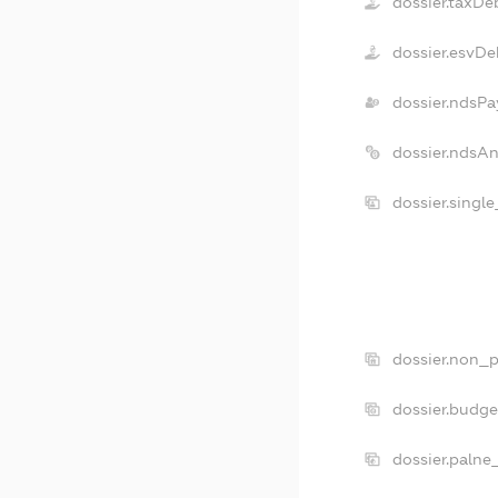
dossier.taxDe
dossier.esvDe
dossier.ndsPa
dossier.ndsA
dossier.singl
dossier.non_p
dossier.budg
dossier.palne