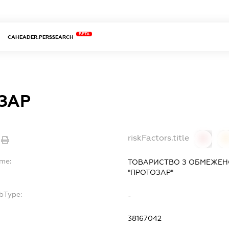
BETA
CAHEADER.PERSSEARCH
ЗАР
riskFactors.title
0
ame:
ТОВАРИСТВО З ОБМЕЖЕН
"ПРОТОЗАР"
bType:
-
38167042