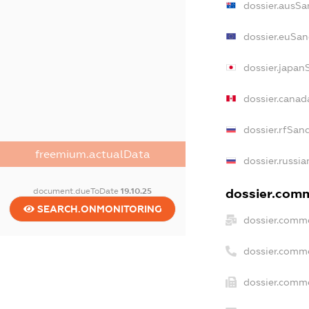
dossier.ausSa
dossier.euSan
dossier.japan
dossier.cana
dossier.rfSan
freemium.actualData
dossier.russia
document.dueToDate
19.10.25
dossier.comm
SEARCH.ONMONITORING
dossier.comme
dossier.comm
dossier.comme