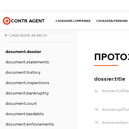
CONTR AGENT
CAHEADER.COMPANIES
CAHEADER.PERSONS
CAHEADER.SEARCH
document.dossier
ПРОТО
document.statements
document.history
dossier.title
document.inspections
dossier.fullN
document.bankruptcy
document.court
dossier.opfSu
document.taxdebts
dossier.edrpo:
document.enforcements