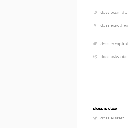
dossier.smida:
dossier.addres
dossier.capital
dossier.kveds:
dossier.tax
dossier.staff