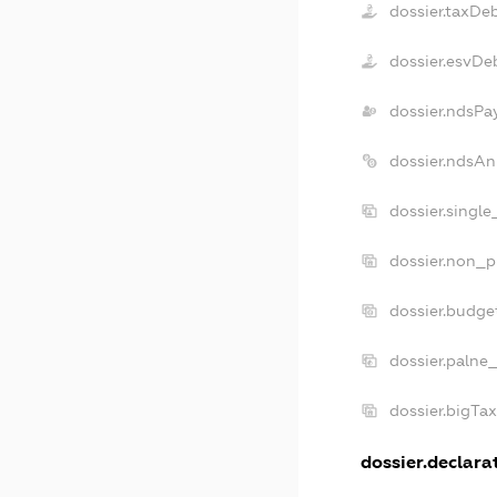
dossier.taxDe
dossier.esvDe
dossier.ndsPa
dossier.ndsAn
dossier.singl
dossier.non_p
dossier.budge
dossier.palne
dossier.bigTa
dossier.declarat