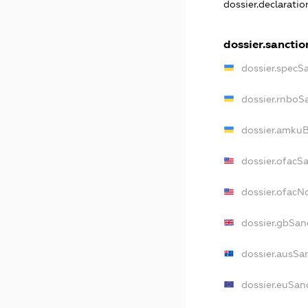
dossier.declarati
dossier.sanctio
dossier.specS
dossier.rnboS
dossier.amkuB
dossier.ofacS
dossier.ofac
dossier.gbSan
dossier.ausSa
dossier.euSan