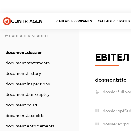
CONTR AGENT
CAHEADER.COMPANIES
CAHEADER.PERSONS
CAHEADER.SEARCH
document.dossier
ЕВІТЕЛ
document.statements
document.history
dossier.title
document.inspections
dossier.fullNa
document.bankruptcy
document.court
dossier.opfSu
document.taxdebts
dossier.edrpo:
document.enforcements