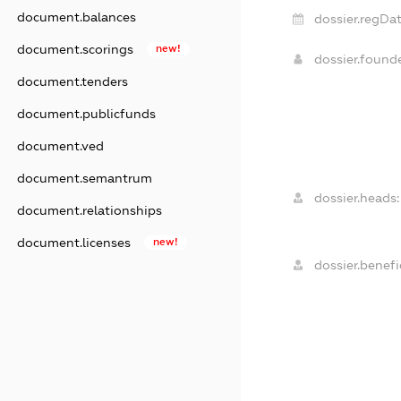
document.balances
dossier.regDat
document.scorings
new!
dossier.foun
document.tenders
document.publicfunds
document.ved
document.semantrum
dossier.heads:
document.relationships
document.licenses
new!
dossier.benefic