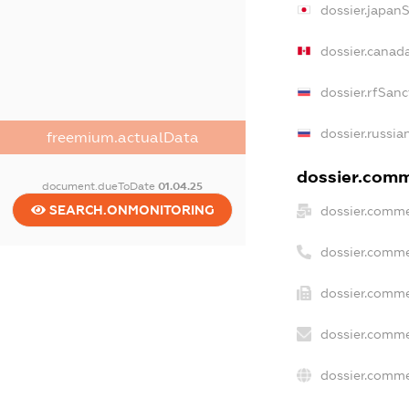
dossier.japan
dossier.canad
dossier.rfSanc
dossier.russia
freemium.actualData
dossier.comme
document.dueToDate
01.04.25
SEARCH.ONMONITORING
dossier.comme
dossier.comme
dossier.comme
dossier.comme
dossier.comme