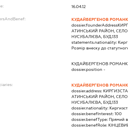
e:
16.04.12
dersAndBenef:
КУДАЙБЕРГЕНОВ РОМАНК
dossier.founderAddress
КИРГ
АТИНСЬКИЙ РАЙОН, СЕЛО М
НУСУБАЛІЄВА, БУД.133
statements.nationality:
Кирг
Розмір внеску до статутног
КУДАЙБЕРГЕНОВ РОМАНК
dossier.position -
iaries:
КУДАЙБЕРГЕНОВ РОМАНК
dossier.address:
КИРГИЗСТА
АТИНСЬКИЙ РАЙОН, СЕЛО М
НУСУБАЛІЄВА, БУД.133
dossier.nationality:
Киргизст
dossier.benefInterest:
100
dossier.benefType:
Прямий в
dossier.benefRole:
КІНЦЕВИ