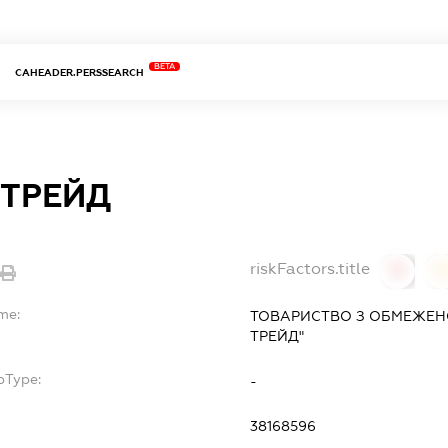
BETA
CAHEADER.PERSSEARCH
 ТРЕЙД
riskFactors.title
0
me:
ТОВАРИСТВО З ОБМЕЖЕНО
ТРЕЙД"
bType:
-
38168596