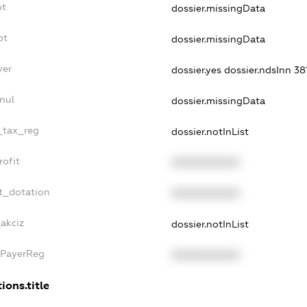
bt
dossier.missingData
bt
dossier.missingData
yer
dossier.yes
dossier.ndsInn 3
nul
dossier.missingData
e_tax_reg
dossier.notInList
rofit
XXXXXXXXXX
t_dotation
XXXXXXXXXX
_akciz
dossier.notInList
xPayerReg
XXXXXXXXXX
ions.title