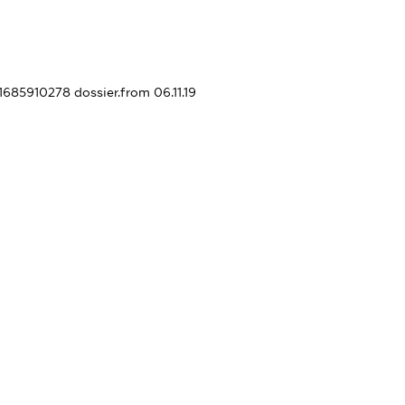
81685910278
dossier.from 06.11.19