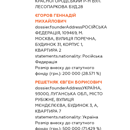
КРАСНОГОРОДСЬКИЙ Р-Н ВУЛ.
ЛЕСОПАРКОВА БУД.28
ЄГОРОВ ГЕННАДІЙ
МИХАЙЛОВИЧ
dossier.founderAddress
РОСІЙСЬКА
ФЕДЕРАЦІЯ, 109469, М.
МОСКВА, ВУЛИЦЯ ПОРЕЧНА,
БУДИНОК 31, КОРПУС 1,
КВАРТИРА 2
statements.nationality:
Російська
Федерація
Розмір внеску до статутного
фонду (грн.):
200 000
(28.571 %)
РЕШЕТНЯК ЄВГЕН БОРИСОВИЧ
dossier.founderAddress
УКРАЇНА,
93000, ЛУГАНСЬКА ОБЛ., МІСТО
РУБІЖНЕ, ВУЛИЦЯ
МЄНДЄЛЄЄВА, БУДИНОК 3, А,
КВАРТИРА 7
statements.nationality:
Україна
Розмір внеску до статутного
фонду (грн.):
500 000
(71.429 %)