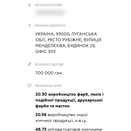
dossier.smida:
XXXXXXXXXX
dossier.address:
УКРАЇНА, 93000, ЛУГАНСЬКА
ОБЛ., МІСТО РУБІЖНЕ, ВУЛИЦЯ
МЕНДЕЛЄЄВА, БУДИНОК 29,
ОФІС 303
dossier.capital:
700 000 грн.
dossier.kveds:
20.30
виробництво фарб, лаків і
подібної продукції, друкарської
фарби та мастик
20.59
виробництво іншої
хімічної продукції, н.в.і.у.
46.75
оптова торгівля хімічними