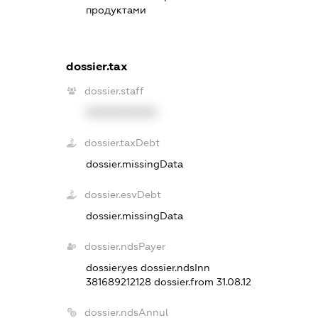
продуктами
dossier.tax
dossier.staff
XXXXXXXXXX
dossier.taxDebt
dossier.missingData
dossier.esvDebt
dossier.missingData
dossier.ndsPayer
dossier.yes
dossier.ndsInn
381689212128
dossier.from 31.08.12
dossier.ndsAnnul