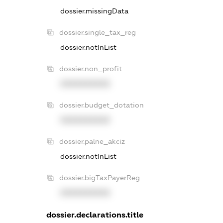
dossier.missingData
dossier.single_tax_reg
dossier.notInList
dossier.non_profit
XXXXXXXXXX
dossier.budget_dotation
XXXXXXXXXX
dossier.palne_akciz
dossier.notInList
dossier.bigTaxPayerReg
XXXXXXXXXX
dossier.declarations.title