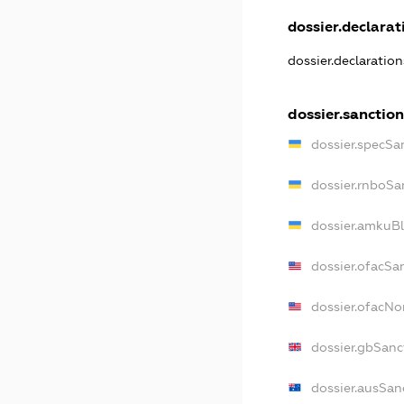
dossier.declarati
dossier.declaratio
dossier.sanction
dossier.specSa
dossier.rnboSa
dossier.amkuBl
dossier.ofacSa
dossier.ofacN
dossier.gbSanc
dossier.ausSan