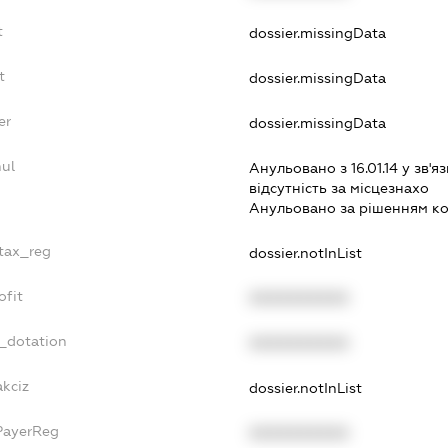
t
dossier.missingData
t
dossier.missingData
er
dossier.missingData
ul
Анульовано з 16.01.14 у зв'яз
вiдсутнiсть за мiсцезнахо
Анульовано за рiшенням к
_tax_reg
dossier.notInList
ofit
XXXXXXXXXX
t_dotation
XXXXXXXXXX
akciz
dossier.notInList
PayerReg
XXXXXXXXXX