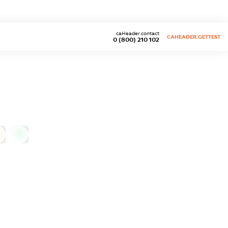
caHeader.contact
CAHEADER.GETTEST
0 (800) 210 102
0