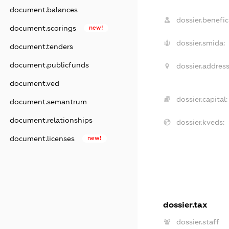
document.balances
dossier.benefici
document.scorings
new!
dossier.smida:
document.tenders
document.publicfunds
dossier.address
document.ved
dossier.capital:
document.semantrum
document.relationships
dossier.kveds:
document.licenses
new!
dossier.tax
dossier.staff