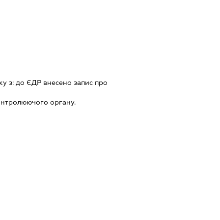
ку з:
до ЄДР внесено запис про
онтролюючого органу.