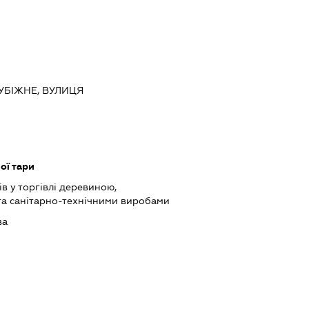
РУБІЖНЕ, ВУЛИЦЯ
ої тари
в у торгівлі деревиною,
та санітарно-технічними виробами
ва