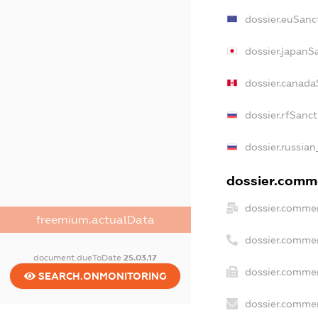
dossier.euSanc
dossier.japanS
dossier.canada
dossier.rfSanc
dossier.russian
dossier.comme
dossier.commer
freemium.actualData
dossier.commer
document.dueToDate
25.03.17
dossier.commer
SEARCH.ONMONITORING
dossier.commer