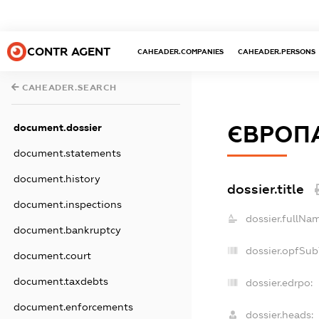
CONTR AGENT
CAHEADER.COMPANIES
CAHEADER.PERSONS
CAHEADER.SEARCH
document.dossier
ЄВРОП
document.statements
document.history
dossier.title
document.inspections
dossier.fullNam
document.bankruptcy
dossier.opfSub
document.court
document.taxdebts
dossier.edrpo:
document.enforcements
dossier.heads: