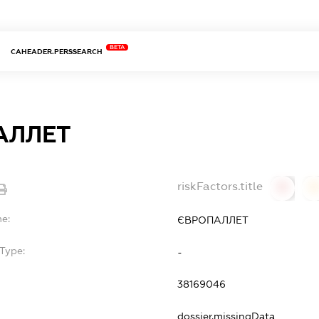
BETA
CAHEADER.PERSSEARCH
АЛЛЕТ
riskFactors.title
0
0
e:
ЄВРОПАЛЛЕТ
Type:
-
38169046
dossier.missingData