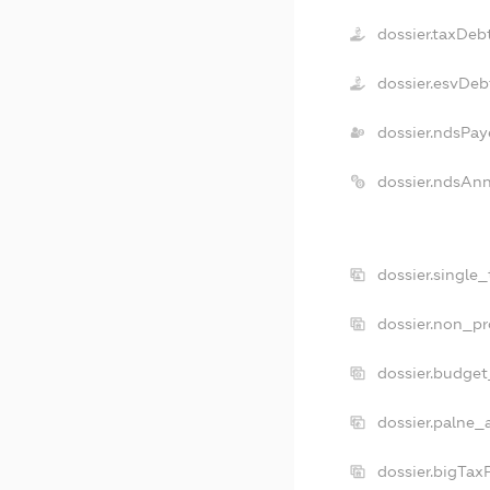
dossier.taxDeb
dossier.esvDeb
dossier.ndsPay
dossier.ndsAnn
dossier.single
dossier.non_pr
dossier.budge
dossier.palne_
dossier.bigTax