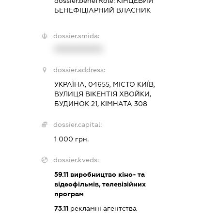
dossier.benefRole:
КІНЦЕВИЙ
БЕНЕФІЦІАРНИЙ ВЛАСНИК
dossier.smida:
XXXXXXXXXX
dossier.address:
УКРАЇНА, 04655, МІСТО КИЇВ,
ВУЛИЦЯ ВІКЕНТІЯ ХВОЙКИ,
БУДИНОК 21, КІМНАТА 308
dossier.capital:
1 000 грн.
dossier.kveds:
59.11
виробництво кіно- та
відеофільмів, телевізійних
програм
73.11
рекламні агентства