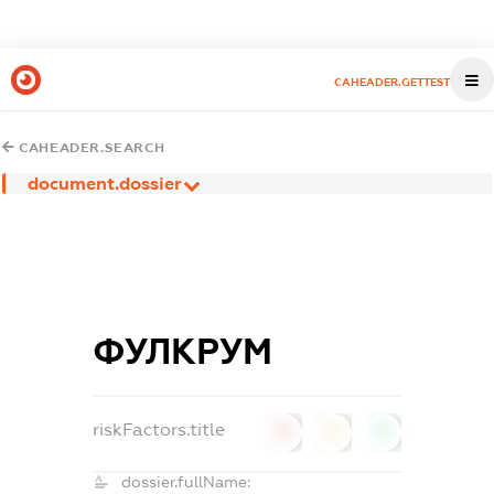
CAHEADER.GETTEST
CAHEADER.SEARCH
document.dossier
ФУЛКРУМ
riskFactors.title
0
0
0
dossier.fullName: