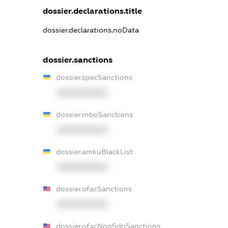
dossier.declarations.title
dossier.declarations.noData
dossier.sanctions
dossier.specSanctions
XXXXXXXXXX
dossier.rnboSanctions
XXXXXXXXXX
dossier.amkuBlackList
XXXXXXXXXX
dossier.ofacSanctions
XXXXXXXXXX
dossier.ofacNonSdnSanctions