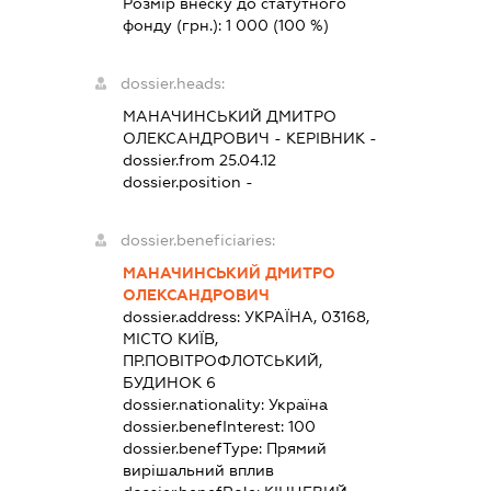
Розмір внеску до статутного
фонду (грн.):
1 000
(100 %)
dossier.heads:
МАНАЧИНСЬКИЙ ДМИТРО
ОЛЕКСАНДРОВИЧ
-
КЕРІВНИК
-
dossier.from 25.04.12
dossier.position -
dossier.beneficiaries:
МАНАЧИНСЬКИЙ ДМИТРО
ОЛЕКСАНДРОВИЧ
dossier.address:
УКРАЇНА, 03168,
МІСТО КИЇВ,
ПР.ПОВІТРОФЛОТСЬКИЙ,
БУДИНОК 6
dossier.nationality:
Україна
dossier.benefInterest:
100
dossier.benefType:
Прямий
вирішальний вплив