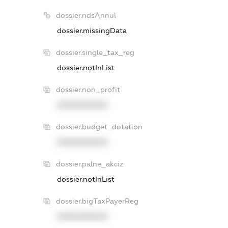
dossier.ndsAnnul
dossier.missingData
dossier.single_tax_reg
dossier.notInList
dossier.non_profit
XXXXXXXXXX
dossier.budget_dotation
XXXXXXXXXX
dossier.palne_akciz
dossier.notInList
dossier.bigTaxPayerReg
XXXXXXXXXX