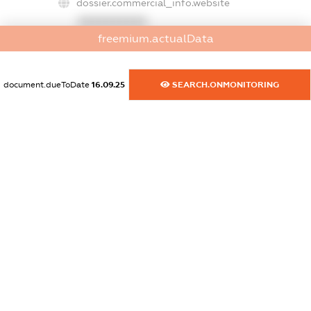
dossier.commercial_info.website
XXXXXXXXXX
freemium.actualData
dossier.commercial_info.activity
XXXXXXXXXX
document.dueToDate
16.09.25
SEARCH.ONMONITORING
freemium.exampleText_1
freemium.exampleText_2
freemium.anonymousPerSearch2
FREEMIUM.DETAILS
FREEMIUM.REGISTER