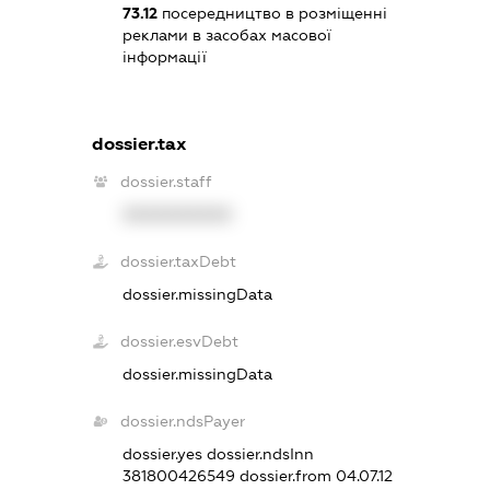
73.12
посередництво в розміщенні
реклами в засобах масової
інформації
dossier.tax
dossier.staff
XXXXXXXXXX
dossier.taxDebt
dossier.missingData
dossier.esvDebt
dossier.missingData
dossier.ndsPayer
dossier.yes
dossier.ndsInn
381800426549
dossier.from 04.07.12