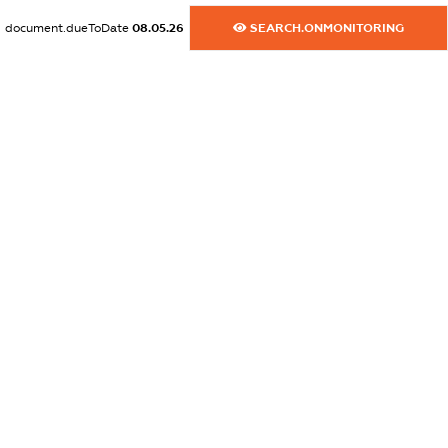
XXXXXXXXXX
document.dueToDate
08.05.26
SEARCH.ONMONITORING
dossier.commercial_info.activity
XXXXXXXXXX
freemium.exampleText_1
freemium.exampleText_2
freemium.anonymousPerSearch2
FREEMIUM.DETAILS
FREEMIUM.REGISTER