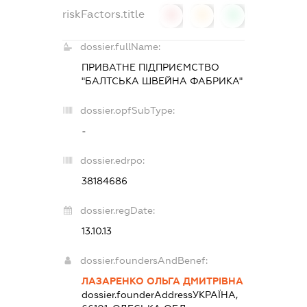
riskFactors.title
0
0
0
dossier.fullName:
ПРИВАТНЕ ПІДПРИЄМСТВО
"БАЛТСЬКА ШВЕЙНА ФАБРИКА"
dossier.opfSubType:
-
dossier.edrpo:
38184686
dossier.regDate:
13.10.13
dossier.foundersAndBenef:
ЛАЗАРЕНКО ОЛЬГА ДМИТРІВНА
dossier.founderAddress
УКРАЇНА,