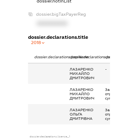
dossier.notInList
dossier.bigTaxPayerReg
XXXXXXXXXX
dossier.declarations.title
2018
dossier.declarations.pepName
dossier.declarations.personName
dossier.declaratio
ЛАЗАРЕНКО
-
МИХАЙЛО
ДМИТРОВИЧ
ЛАЗАРЕНКО
Заробітна плата
МИХАЙЛО
отримана за
ДМИТРОВИЧ
сумісництвом
ЛАЗАРЕНКО
Заробітна плата
ОЛЬГА
отримана за
ДМИТРІВНА
сумісництвом
dossier.declarations.license_1