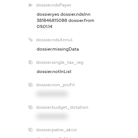
dossier.ndsPayer
dossier.yes
dossier.ndsInn
381846815088
dossier.from
09.01.14
dossier.ndsAnnul
dossier.missingData
dossier.single_tax_reg
dossier.notInList
dossier.non_profit
XXXXXXXXXX
dossier.budget_dotation
XXXXXXXXXX
dossier.palne_akciz