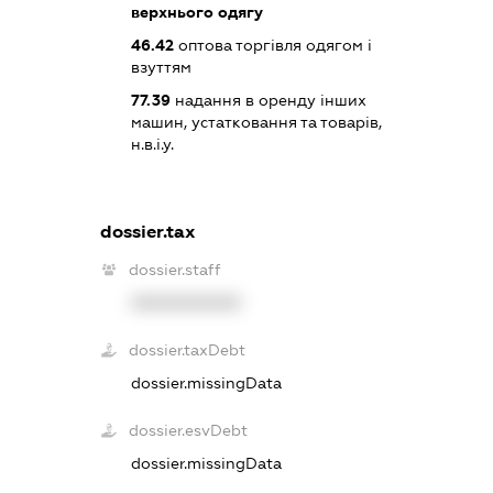
верхнього одягу
46.42
оптова торгівля одягом і
взуттям
77.39
надання в оренду інших
машин, устатковання та товарів,
н.в.і.у.
dossier.tax
dossier.staff
XXXXXXXXXX
dossier.taxDebt
dossier.missingData
dossier.esvDebt
dossier.missingData