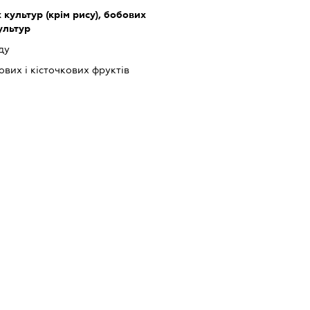
культур (крім рису), бобових
культур
ду
вих і кісточкових фруктів