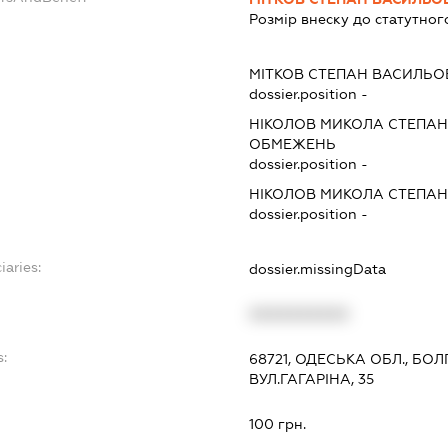
Розмір внеску до статутног
МІТКОВ СТЕПАН ВАСИЛЬ
dossier.position -
НІКОЛОВ МИКОЛА СТЕПА
ОБМЕЖЕНЬ
dossier.position -
НІКОЛОВ МИКОЛА СТЕПА
dossier.position -
iaries:
dossier.missingData
XXXXXXXXXX
s:
68721, ОДЕСЬКА ОБЛ., БОЛ
ВУЛ.ГАГАРІНА, 35
100 грн.