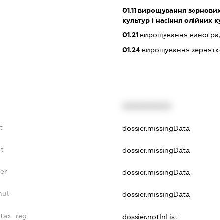
01.11
вирощування зернових 
культур і насіння олійних 
01.21
вирощування виногра
01.24
вирощування зернятко
XXXXXXXXXX
t
dossier.missingData
bt
dossier.missingData
er
dossier.missingData
nul
dossier.missingData
_tax_reg
dossier.notInList