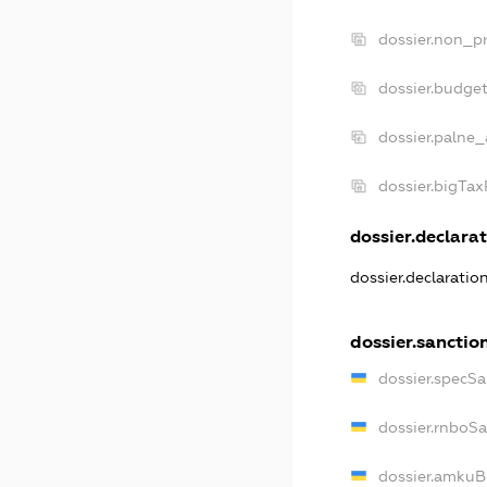
dossier.non_pr
dossier.budge
dossier.palne_
dossier.bigTa
dossier.declarat
dossier.declaratio
dossier.sanctio
dossier.specSa
dossier.rnboS
dossier.amkuB