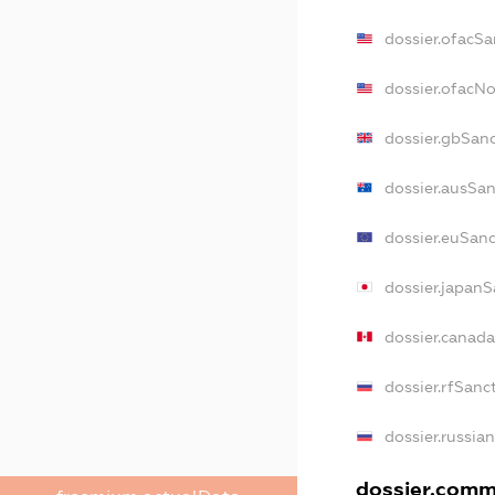
dossier.ofacSa
dossier.ofacN
dossier.gbSan
dossier.ausSa
dossier.euSan
dossier.japanS
dossier.canad
dossier.rfSanc
dossier.russia
dossier.comme