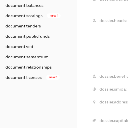
document.balances
document.scorings
new!
dossier.heads:
document.tenders
document.publicfunds
document.ved
document.semantrum
document.relationships
dossier.benefic
document.licenses
new!
dossier.smida:
dossier.addres
dossier.capital: