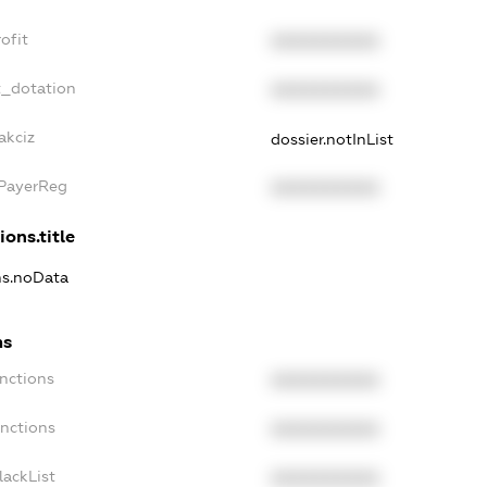
ofit
XXXXXXXXXX
t_dotation
XXXXXXXXXX
akciz
dossier.notInList
xPayerReg
XXXXXXXXXX
ions.title
ns.noData
ns
nctions
XXXXXXXXXX
anctions
XXXXXXXXXX
lackList
XXXXXXXXXX