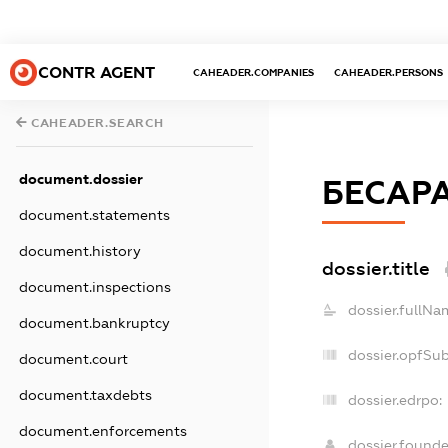
CONTR AGENT
CAHEADER.COMPANIES
CAHEADER.PERSONS
CAHEADER.SEARCH
document.dossier
БЕСАР
document.statements
document.history
dossier.title
document.inspections
dossier.fullNa
document.bankruptcy
dossier.opfSu
document.court
document.taxdebts
dossier.edrpo:
document.enforcements
dossier.found