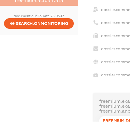
freemium.actualData
dossier.comme
document.dueToDate
25.03.17
dossier.comme
SEARCH.ONMONITORING
dossier.commer
dossier.commer
dossier.commer
dossier.commer
freemium.exa
freemium.ex
freemium.an
FREEMIUM.D