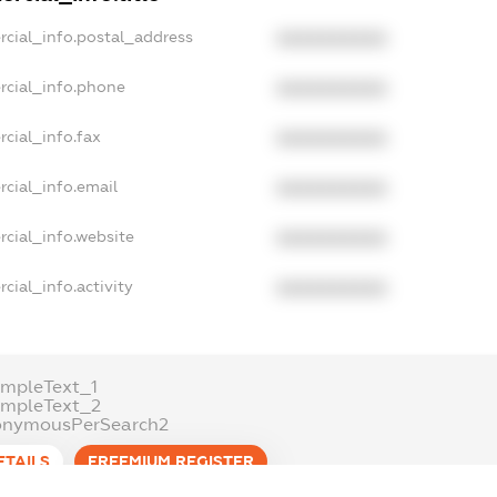
rcial_info.postal_address
XXXXXXXXXX
rcial_info.phone
XXXXXXXXXX
cial_info.fax
XXXXXXXXXX
cial_info.email
XXXXXXXXXX
cial_info.website
XXXXXXXXXX
cial_info.activity
XXXXXXXXXX
mpleText_1
ampleText_2
onymousPerSearch2
ETAILS
FREEMIUM.REGISTER