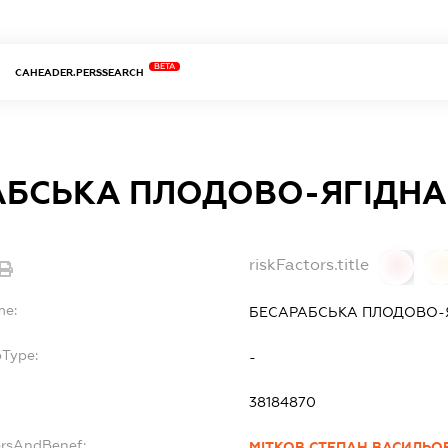
BETA
CAHEADER.PERSSEARCH
АБСЬКА ПЛОДОВО-ЯГІДНА
riskFactors.title
0
0
me:
БЕСАРАБСЬКА ПЛОДОВО-
bType:
-
38184870
ersAndBenef:
МІТКОВ СТЕПАН ВАСИЛЬО