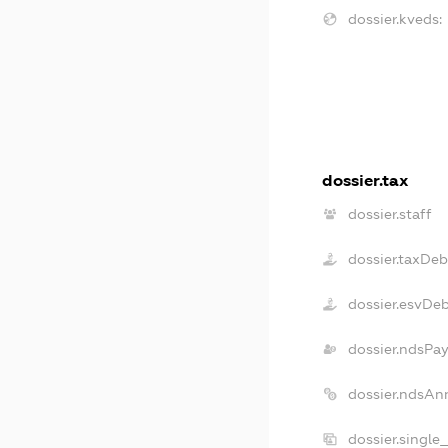
dossier.kveds:
dossier.tax
dossier.staff
dossier.taxDeb
dossier.esvDe
dossier.ndsPay
dossier.ndsAn
dossier.single