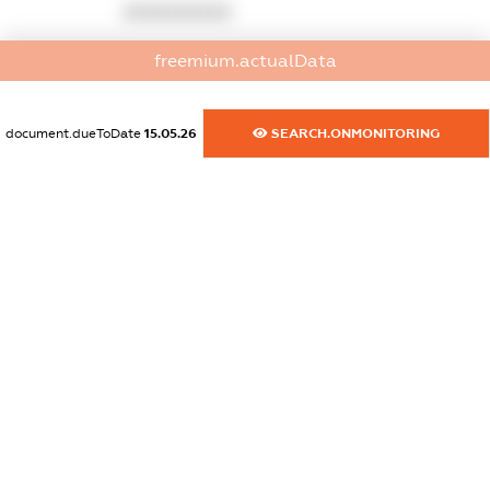
XXXXXXXXXX
dossier.commercial_info.activity
freemium.actualData
XXXXXXXXXX
document.dueToDate
15.05.26
SEARCH.ONMONITORING
freemium.exampleText_1
freemium.exampleText_2
freemium.anonymousPerSearch2
FREEMIUM.DETAILS
FREEMIUM.REGISTER