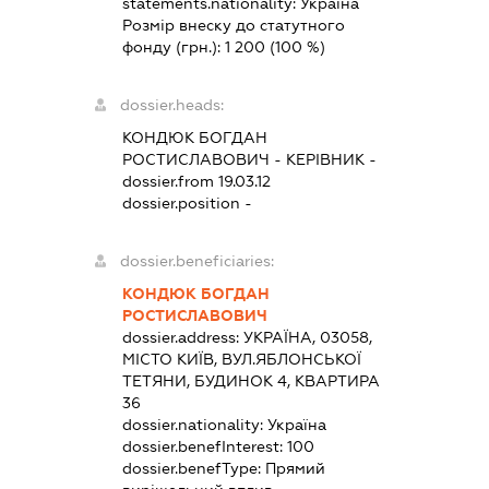
statements.nationality:
Україна
Розмір внеску до статутного
фонду (грн.):
1 200
(100 %)
dossier.heads:
КОНДЮК БОГДАН
РОСТИСЛАВОВИЧ
-
КЕРІВНИК
-
dossier.from 19.03.12
dossier.position -
dossier.beneficiaries:
КОНДЮК БОГДАН
РОСТИСЛАВОВИЧ
dossier.address:
УКРАЇНА, 03058,
МІСТО КИЇВ, ВУЛ.ЯБЛОНСЬКОЇ
ТЕТЯНИ, БУДИНОК 4, КВАРТИРА
36
dossier.nationality:
Україна
dossier.benefInterest:
100
dossier.benefType:
Прямий