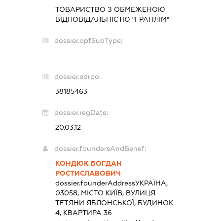
ТОВАРИСТВО З ОБМЕЖЕНОЮ
ВІДПОВІДАЛЬНІСТЮ "ГРАНЛІМ"
dossier.opfSubType:
-
dossier.edrpo:
38185463
dossier.regDate:
20.03.12
dossier.foundersAndBenef:
КОНДЮК БОГДАН
РОСТИСЛАВОВИЧ
dossier.founderAddress
УКРАЇНА,
03058, МІСТО КИЇВ, ВУЛИЦЯ
ТЕТЯНИ ЯБЛОНСЬКОЇ, БУДИНОК
4, КВАРТИРА 36