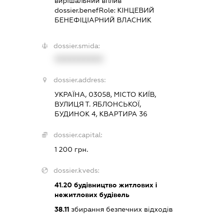
вирішальний вплив
dossier.benefRole:
КІНЦЕВИЙ
БЕНЕФІЦІАРНИЙ ВЛАСНИК
dossier.smida:
XXXXXXXXXX
dossier.address:
УКРАЇНА, 03058, МІСТО КИЇВ,
ВУЛИЦЯ Т. ЯБЛОНСЬКОЇ,
БУДИНОК 4, КВАРТИРА 36
dossier.capital:
1 200 грн.
dossier.kveds:
41.20
будівництво житлових і
нежитлових будівель
38.11
збирання безпечних відходів