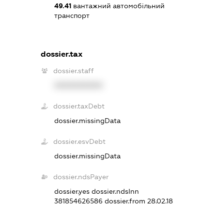
49.41
вантажний автомобільний
транспорт
dossier.tax
dossier.staff
XXXXXXXXXX
dossier.taxDebt
dossier.missingData
dossier.esvDebt
dossier.missingData
dossier.ndsPayer
dossier.yes
dossier.ndsInn
381854626586
dossier.from 28.02.18