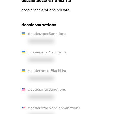
dossier.declarations.title
dossier.declarations.noData
dossier.sanctions
dossier.specSanctions
XXXXXXXXXX
dossier.rnboSanctions
XXXXXXXXXX
dossier.amkuBlackList
XXXXXXXXXX
dossier.ofacSanctions
XXXXXXXXXX
dossier.ofacNonSdnSanctions