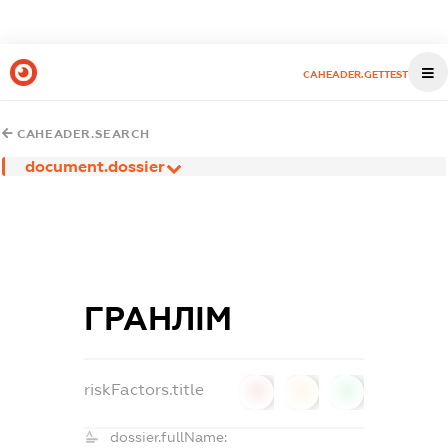
CAHEADER.GETTEST
CAHEADER.SEARCH
document.dossier
ГРАНЛІМ
riskFactors.title
0
0
0
dossier.fullName: