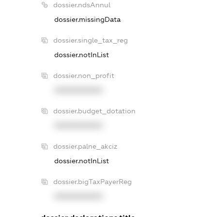
dossier.ndsAnnul
dossier.missingData
dossier.single_tax_reg
dossier.notInList
dossier.non_profit
XXXXXXXXXX
dossier.budget_dotation
XXXXXXXXXX
dossier.palne_akciz
dossier.notInList
dossier.bigTaxPayerReg
XXXXXXXXXX