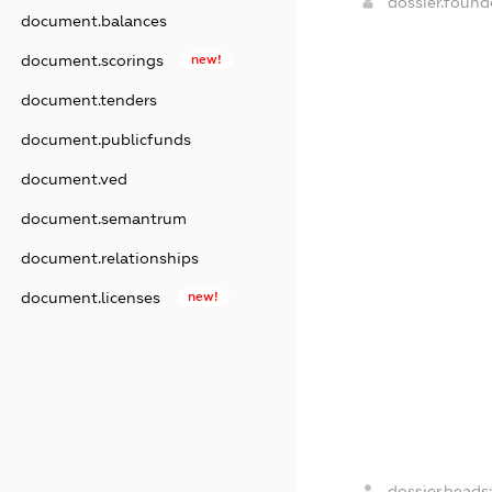
dossier.foun
document.balances
document.scorings
new!
document.tenders
document.publicfunds
document.ved
document.semantrum
document.relationships
document.licenses
new!
dossier.heads: