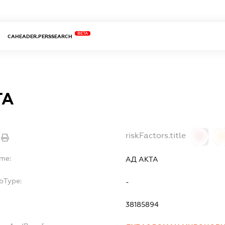
BETA
CAHEADER.PERSSEARCH
ТА
riskFactors.title
0
ame:
АД АКТА
bType:
-
38185894