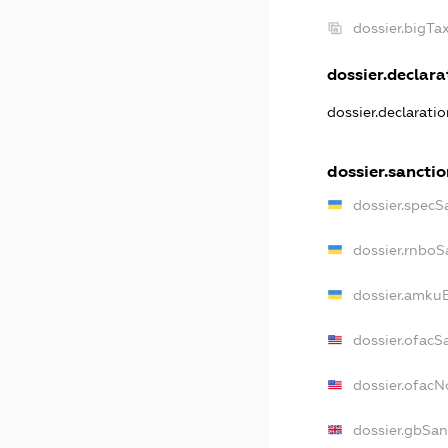
dossier.bigT
dossier.declarat
dossier.declarati
dossier.sanctio
dossier.specS
dossier.rnboS
dossier.amkuB
dossier.ofacS
dossier.ofac
dossier.gbSan