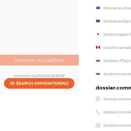
dossier.ausSa
dossier.euSan
dossier.japan
dossier.canad
freemium.actualData
dossier.rfSan
dossier.russia
document.dueToDate
25.03.17
SEARCH.ONMONITORING
dossier.comme
dossier.comme
dossier.comm
dossier.comme