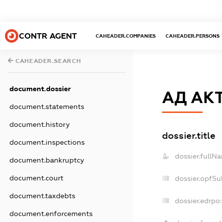
CONTR AGENT
CAHEADER.COMPANIES
CAHEADER.PERSONS
CAHEADER.SEARCH
document.dossier
АД АК
document.statements
document.history
dossier.title
document.inspections
dossier.fullN
document.bankruptcy
document.court
dossier.opfSu
document.taxdebts
dossier.edrpo:
document.enforcements