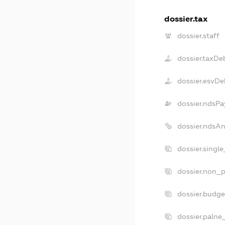
dossier.tax
dossier.staff
dossier.taxDe
dossier.esvDe
dossier.ndsPa
dossier.ndsA
dossier.singl
dossier.non_p
dossier.budg
dossier.palne