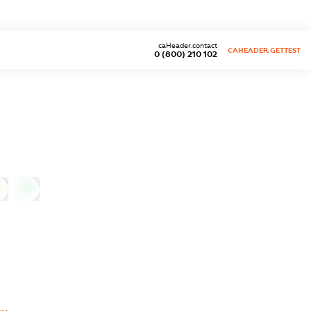
caHeader.contact
CAHEADER.GETTEST
0 (800) 210 102
0
0