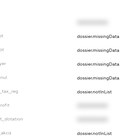
XXXXXXXXXX
bt
dossier.missingData
bt
dossier.missingData
yer
dossier.missingData
nnul
dossier.missingData
e_tax_reg
dossier.notInList
rofit
XXXXXXXXXX
et_dotation
XXXXXXXXXX
_akciz
dossier.notInList