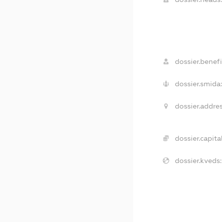
dossier.benefi
dossier.smida:
dossier.addres
dossier.capital
dossier.kveds: