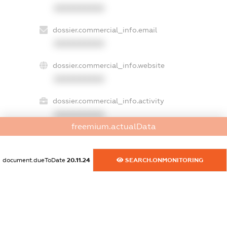
XXXXXXXXXX
dossier.commercial_info.email
XXXXXXXXXX
dossier.commercial_info.website
XXXXXXXXXX
dossier.commercial_info.activity
XXXXXXXXXX
freemium.actualData
freemium.exampleText_1
document.dueToDate
20.11.24
SEARCH.ONMONITORING
freemium.exampleText_2
freemium.anonymousPerSearch2
FREEMIUM.DETAILS
FREEMIUM.REGISTER