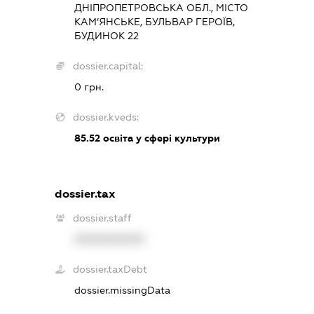
ДНІПРОПЕТРОВСЬКА ОБЛ., МІСТО
КАМ’ЯНСЬКЕ, БУЛЬВАР ГЕРОЇВ,
БУДИНОК 22
dossier.capital:
0 грн.
dossier.kveds:
85.52
освіта у сфері культури
dossier.tax
dossier.staff
XXXXXXXXXX
dossier.taxDebt
dossier.missingData