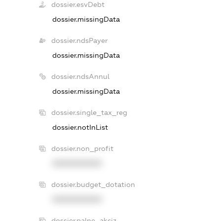
dossier.esvDebt
dossier.missingData
dossier.ndsPayer
dossier.missingData
dossier.ndsAnnul
dossier.missingData
dossier.single_tax_reg
dossier.notInList
dossier.non_profit
XXXXXXXXXX
dossier.budget_dotation
XXXXXXXXXX
dossier.palne_akciz