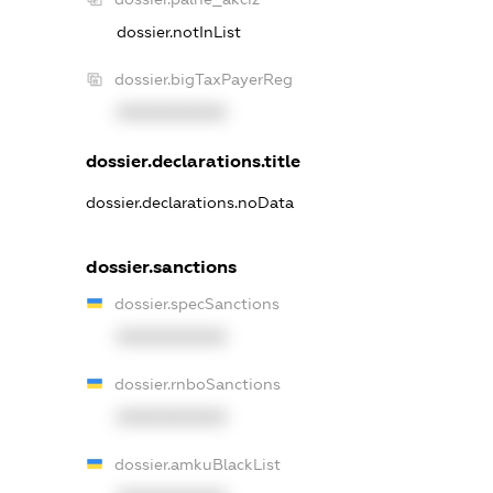
dossier.notInList
dossier.bigTaxPayerReg
XXXXXXXXXX
dossier.declarations.title
dossier.declarations.noData
dossier.sanctions
dossier.specSanctions
XXXXXXXXXX
dossier.rnboSanctions
XXXXXXXXXX
dossier.amkuBlackList