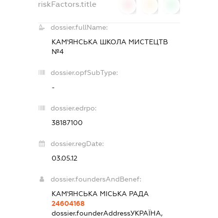
riskFactors.title
0
0
0
dossier.fullName:
КАМ'ЯНСЬКА ШКОЛА МИСТЕЦТВ
№4
dossier.opfSubType:
-
dossier.edrpo:
38187100
dossier.regDate:
03.05.12
dossier.foundersAndBenef:
КАМ'ЯНCЬКА МІСЬКА РАДА
24604168
dossier.founderAddress
УКРАЇНА,