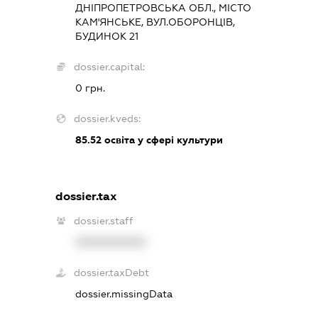
ДНІПРОПЕТРОВСЬКА ОБЛ., МІСТО
КАМ'ЯНСЬКЕ, ВУЛ.ОБОРОНЦІВ,
БУДИНОК 21
dossier.capital:
0 грн.
dossier.kveds:
85.52
освіта у сфері культури
dossier.tax
dossier.staff
XXXXXXXXXX
dossier.taxDebt
dossier.missingData