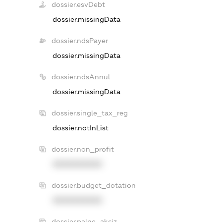
dossier.esvDebt
dossier.missingData
dossier.ndsPayer
dossier.missingData
dossier.ndsAnnul
dossier.missingData
dossier.single_tax_reg
dossier.notInList
dossier.non_profit
XXXXXXXXXX
dossier.budget_dotation
XXXXXXXXXX
dossier.palne_akciz