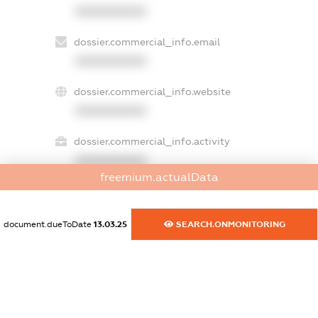
XXXXXXXXXX
dossier.commercial_info.email
XXXXXXXXXX
dossier.commercial_info.website
XXXXXXXXXX
dossier.commercial_info.activity
XXXXXXXXXX
freemium.actualData
freemium.exampleText_1
document.dueToDate
13.03.25
SEARCH.ONMONITORING
freemium.exampleText_2
freemium.anonymousPerSearch2
FREEMIUM.DETAILS
FREEMIUM.REGISTER