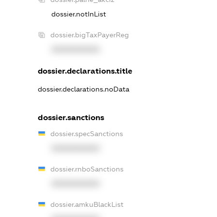
dossier.notInList
dossier.bigTaxPayerReg
XXXXXXXXXX
dossier.declarations.title
dossier.declarations.noData
dossier.sanctions
dossier.specSanctions
XXXXXXXXXX
dossier.rnboSanctions
XXXXXXXXXX
dossier.amkuBlackList