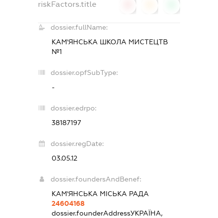
riskFactors.title
0
0
0
dossier.fullName:
КАМ'ЯНСЬКА ШКОЛА МИСТЕЦТВ
№1
dossier.opfSubType:
-
dossier.edrpo:
38187197
dossier.regDate:
03.05.12
dossier.foundersAndBenef:
КАМ'ЯНCЬКА МІСЬКА РАДА
24604168
dossier.founderAddress
УКРАЇНА,