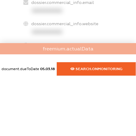
dossier.commercial_info.email
XXXXXXXXXX
dossier.commercial_info.website
XXXXXXXXXX
dossier.commercial_info.activity
freemium.actualData
XXXXXXXXXX
document.dueToDate
05.03.18
SEARCH.ONMONITORING
freemium.exampleText_1
freemium.exampleText_2
freemium.anonymousPerSearch2
FREEMIUM.DETAILS
FREEMIUM.REGISTER