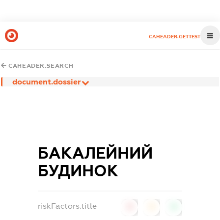
CAHEADER.GETTEST
CAHEADER.SEARCH
document.dossier
БАКАЛЕЙНИЙ
БУДИНОК
riskFactors.title
0
0
0