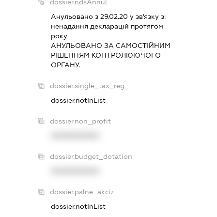
dossier.ndsAnnul
Анульовано з 29.02.20 у зв'язку з:
ненадання декларацiй протягом
року
АНУЛЬОВАНО ЗА САМОСТIЙНИМ
РIШЕННЯМ КОНТРОЛЮЮЧОГО
ОРГАНУ.
dossier.single_tax_reg
dossier.notInList
dossier.non_profit
XXXXXXXXXX
dossier.budget_dotation
XXXXXXXXXX
dossier.palne_akciz
dossier.notInList