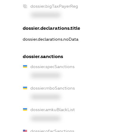
dossier.bigTaxPayerReg
XXXXXXXXXX
dossier.declarations.title
dossier.declarations.noData
dossier.sanctions
dossier.specSanctions
XXXXXXXXXX
dossier.rnboSanctions
XXXXXXXXXX
dossier.amkuBlackList
XXXXXXXXXX
dossier.ofacSanctions