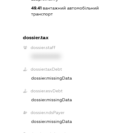
49.41
вантажний автомобільний
транспорт
dossier.tax
dossier.staff
XXXXXXXXXX
dossier.taxDebt
dossier.missingData
dossier.esvDebt
dossier.missingData
dossier.ndsPayer
dossier.missingData