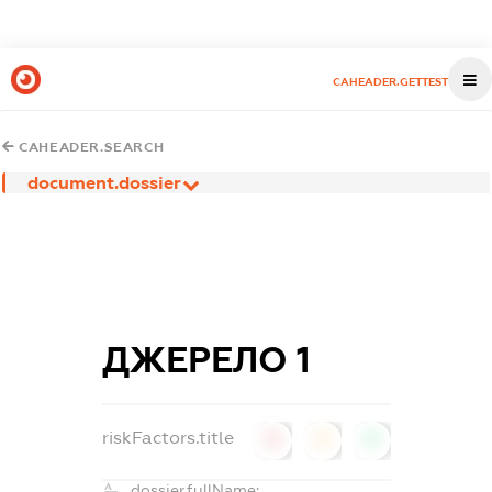
CAHEADER.GETTEST
CAHEADER.SEARCH
document.dossier
ДЖЕРЕЛО 1
riskFactors.title
0
0
0
dossier.fullName: