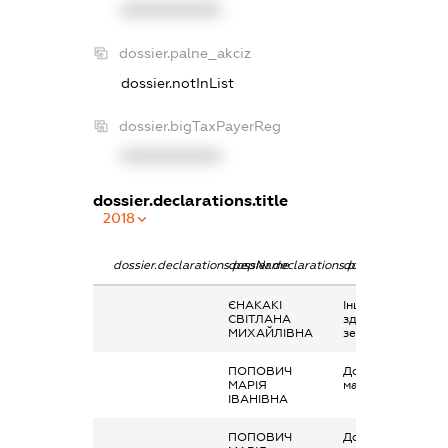
XXXXXXXXXX
dossier.palne_akciz
dossier.notInList
dossier.bigTaxPayerReg
XXXXXXXXXX
dossier.declarations.title
2018
dossier.declarations.pepName
dossier.declarations.personName
dossier.declarati
ЄНАКАКІ
Інше, дохід від
СВІТЛАНА
здачі в оренду
МИХАЙЛІВНА
земельного паю
ПОПОВИЧ
Дохід від наданн
МАРІЯ
майна в оренду
ІВАНІВНА
ПОПОВИЧ
Дохід від наданн