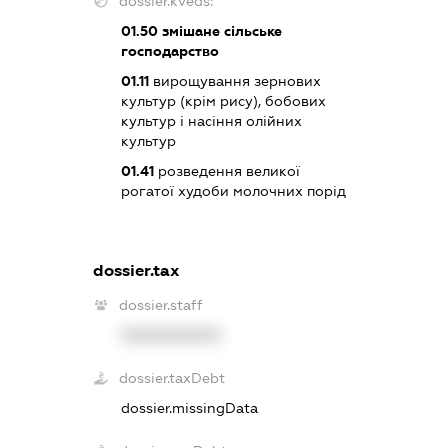
dossier.kveds:
01.50
змішане сільське
господарство
01.11
вирощування зернових
культур (крім рису), бобових
культур і насіння олійних
культур
01.41
розведення великої
рогатої худоби молочних порід
dossier.tax
dossier.staff
XXXXXXXXXX
dossier.taxDebt
dossier.missingData