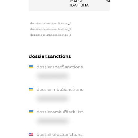
МАРІЯ
майна в оренду
ІВАНІВНА
dossier.declarations.license_1
dossier.declarations.license_2
dossier.declarations.license_3
dossier.sanctions
dossier.specSanctions
XXXXXXXXXX
dossier.rnboSanctions
XXXXXXXXXX
dossier.amkuBlackList
XXXXXXXXXX
dossier.ofacSanctions