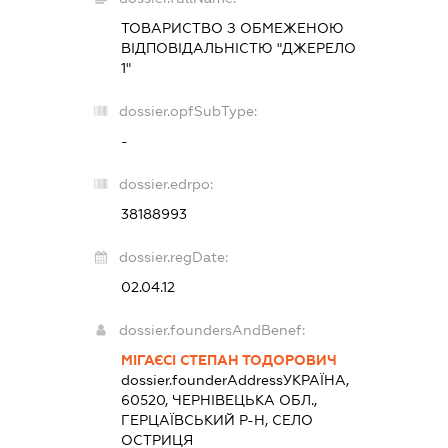
ТОВАРИСТВО З ОБМЕЖЕНОЮ
ВІДПОВІДАЛЬНІСТЮ "ДЖЕРЕЛО
1"
dossier.opfSubType:
-
dossier.edrpo:
38188993
dossier.regDate:
02.04.12
dossier.foundersAndBenef:
МІГАЄСІ СТЕПАН ТОДОРОВИЧ
dossier.founderAddress
УКРАЇНА,
60520, ЧЕРНІВЕЦЬКА ОБЛ.,
ГЕРЦАЇВСЬКИЙ Р-Н, СЕЛО
ОСТРИЦЯ