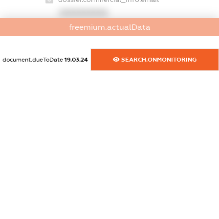
XXXXXXXXXX
freemium.actualData
dossier.commercial_info.website
XXXXXXXXXX
document.dueToDate
19.03.24
SEARCH.ONMONITORING
dossier.commercial_info.activity
XXXXXXXXXX
freemium.exampleText_1
freemium.exampleText_2
freemium.anonymousPerSearch2
FREEMIUM.DETAILS
FREEMIUM.REGISTER