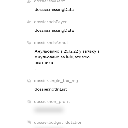
dossier.esvDebt
dossier.missingData
dossier.ndsPayer
dossier.missingData
dossier.ndsAnnul
Анульовано з 25.12.22 у зв'язку з:
Анульовано за iнiцiативою
платника
.
dossier.single_tax_reg
dossier.notInList
dossier.non_profit
XXXXXXXXXX
dossier.budget_dotation