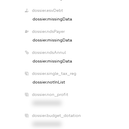
dossier.esvDebt
dossier.missingData
dossier.ndsPayer
dossier.missingData
dossier.ndsAnnul
dossier.missingData
dossier.single_tax_reg
dossier.notInList
dossier.non_profit
XXXXXXXXXX
dossier.budget_dotation
XXXXXXXXXX