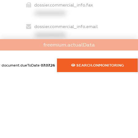
dossier.commercial_info.fax
XXXXXXXXXX
dossier.commercial_info.email
XXXXXXXXXX
freemium.actualData
dossier.commercial_info.website
XXXXXXXXXX
document.dueToDate
07.07.26
SEARCH.ONMONITORING
dossier.commercial_info.activity
XXXXXXXXXX
freemium.exampleText_1
freemium.exampleText_2
freemium.anonymousPerSearch2
FREEMIUM.DETAILS
FREEMIUM.REGISTER