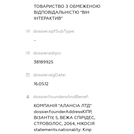
ТОВАРИСТВО З ОБМЕЖЕНОЮ
ВІДПОВІДАЛЬНІСТЮ "ВІН
ІНТЕРАКТИВ"
dossier.opfSubType:
-
dossier.edrpo:
38189925
dossier.regDate:
16.05.12
dossier.foundersAndBenef:
КОМПАНІЯ "АЛАНСІА ЛТД"
dossier.founderAddress
КІПР,
ВІЗАНТІУ, 5, ВЕЖА СПІРІДЕС,
СТРОВОЛОС, 2064, НІКОСІЯ
statements.nationality:
Кіпр