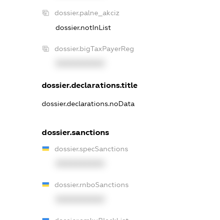
dossier.palne_akciz
dossier.notInList
dossier.bigTaxPayerReg
XXXXXXXXXX
dossier.declarations.title
dossier.declarations.noData
dossier.sanctions
dossier.specSanctions
XXXXXXXXXX
dossier.rnboSanctions
XXXXXXXXXX