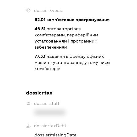
dossier.kveds:
62.01
комп'ютерне програмування
46.51
оптова торгівля
комп'ютерами, периферійним
устаткованням і програмним
забезпеченням
77.33
надання в оренду офісних
машин і устатковання, у тому числі
комп'ютерів
dossier.tax
dossier.staff
XXXXXXXXXX
dossier.taxDebt
dossier.missingData