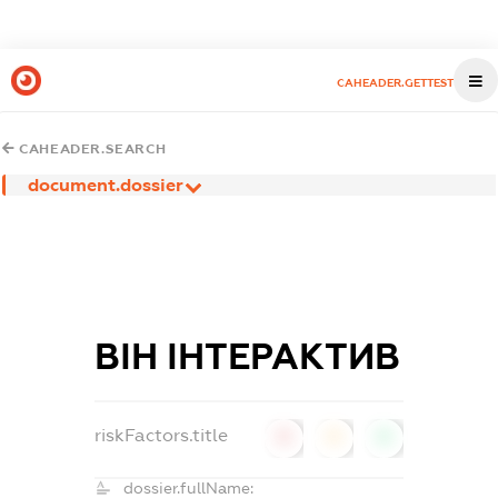
CAHEADER.GETTEST
CAHEADER.SEARCH
document.dossier
ВІН ІНТЕРАКТИВ
riskFactors.title
0
0
0
dossier.fullName: