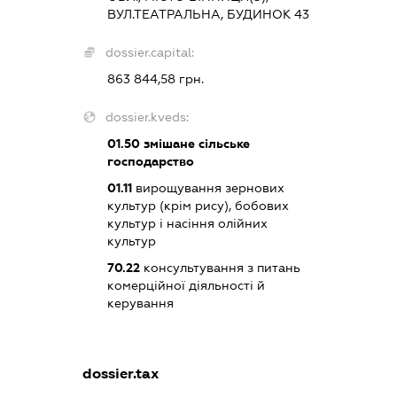
ВУЛ.ТЕАТРАЛЬНА, БУДИНОК 43
dossier.capital:
863 844,58 грн.
dossier.kveds:
01.50
змішане сільське
господарство
01.11
вирощування зернових
культур (крім рису), бобових
культур і насіння олійних
культур
70.22
консультування з питань
комерційної діяльності й
керування
dossier.tax