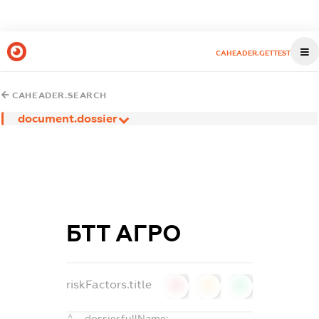
CAHEADER.GETTEST
CAHEADER.SEARCH
document.dossier
БТТ АГРО
riskFactors.title
0
0
0
dossier.fullName: