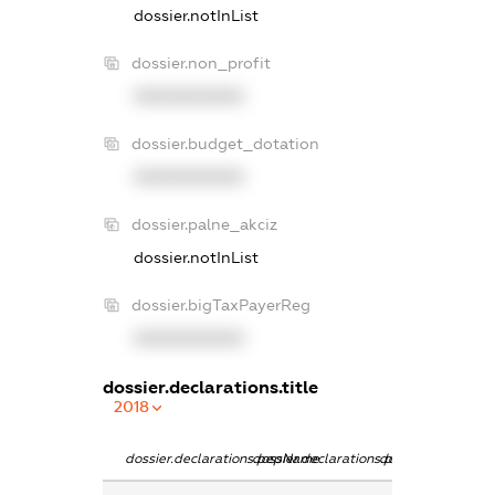
dossier.notInList
dossier.non_profit
XXXXXXXXXX
dossier.budget_dotation
XXXXXXXXXX
dossier.palne_akciz
dossier.notInList
dossier.bigTaxPayerReg
XXXXXXXXXX
dossier.declarations.title
2018
dossier.declarations.pepName
dossier.declarations.personName
dossier.declarati