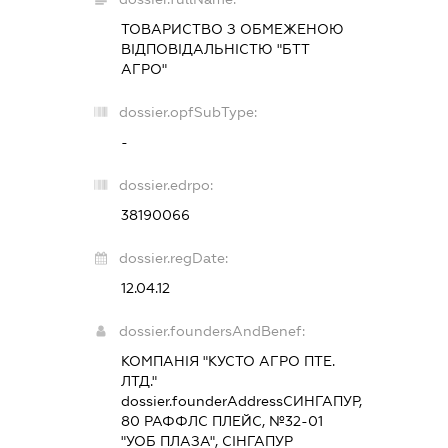
ТОВАРИСТВО З ОБМЕЖЕНОЮ
ВІДПОВІДАЛЬНІСТЮ "БТТ
АГРО"
dossier.opfSubType:
-
dossier.edrpo:
38190066
dossier.regDate:
12.04.12
dossier.foundersAndBenef:
КОМПАНІЯ "КУСТО АГРО ПТЕ.
ЛТД."
dossier.founderAddress
СИНГАПУР,
80 РАФФЛС ПЛЕЙС, №32-01
"УОБ ПЛАЗА", СІНГАПУР