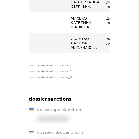
БАТЛЯР ГАННА
Дохід від наданн
СЕРГІЇВНА
майна в оренду
МИСЬКО
Дохід від наданн
КАТЕРИНА
майна в оренду
ІВАНІВНА
САЛАТКО
Благодійна
ЛАРИСА
допомога
МИХАЙЛІВНА
dossier.declarations.license_1
dossier.declarations.license_2
dossier.declarations.license_3
dossier.sanctions
dossier.specSanctions
XXXXXXXXXX
dossier.rnboSanctions