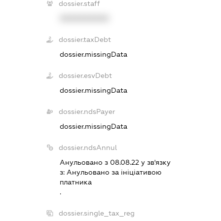
dossier.staff
XXXXXXXXXX
dossier.taxDebt
dossier.missingData
dossier.esvDebt
dossier.missingData
dossier.ndsPayer
dossier.missingData
dossier.ndsAnnul
Анульовано з 08.08.22 у зв'язку
з:
Анульовано за iнiцiативою
платника
.
dossier.single_tax_reg