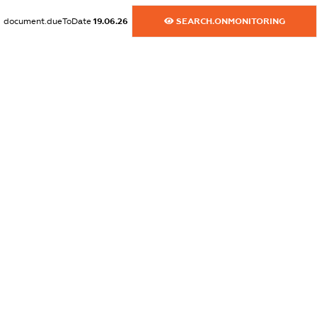
XXXXXXXXXX
document.dueToDate
19.06.26
SEARCH.ONMONITORING
dossier.commercial_info.activity
XXXXXXXXXX
freemium.exampleText_1
freemium.exampleText_2
freemium.anonymousPerSearch2
FREEMIUM.DETAILS
FREEMIUM.REGISTER