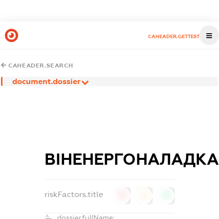
CAHEADER.GETTEST
CAHEADER.SEARCH
document.dossier
ВІНЕНЕРГОНАЛАДКА
riskFactors.title
0
0
0
dossier.fullName: