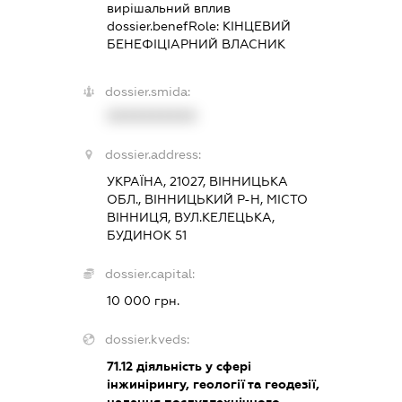
вирішальний вплив
dossier.benefRole:
КІНЦЕВИЙ
БЕНЕФІЦІАРНИЙ ВЛАСНИК
dossier.smida:
XXXXXXXXXX
dossier.address:
УКРАЇНА, 21027, ВІННИЦЬКА
ОБЛ., ВІННИЦЬКИЙ Р-Н, МІСТО
ВІННИЦЯ, ВУЛ.КЕЛЕЦЬКА,
БУДИНОК 51
dossier.capital:
10 000 грн.
dossier.kveds:
71.12
діяльність у сфері
інжинірингу, геології та геодезії,
надання послуг технічного