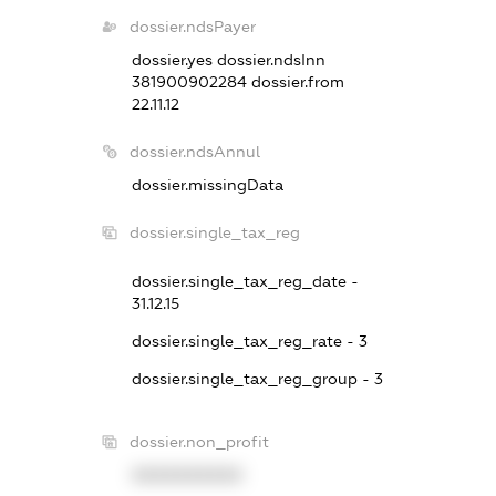
dossier.ndsPayer
dossier.yes
dossier.ndsInn
381900902284
dossier.from
22.11.12
dossier.ndsAnnul
dossier.missingData
dossier.single_tax_reg
dossier.single_tax_reg_date -
31.12.15
dossier.single_tax_reg_rate - 3
dossier.single_tax_reg_group - 3
dossier.non_profit
XXXXXXXXXX