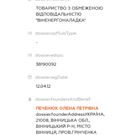
ТОВАРИСТВО З ОБМЕЖЕНОЮ
ВІДПОВІДАЛЬНІСТЮ
"ВІНЕНЕРГОНАЛАДКА"
dossier.opfSubType:
-
dossier.edrpo:
38190092
dossier.regDate:
12.04.12
dossier.foundersAndBenef:
ПЕЧЕНЮК ОЛЕНА ПЕТРІВНА
dossier.founderAddress
УКРАЇНА,
21008, ВІННИЦЬКА ОБЛ.,
ВІННИЦЬКИЙ Р-Н, МІСТО
ВІННИЦЯ, ПРОВ.ГРІНЧЕНКА