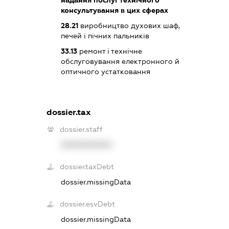
консультування в цих сферах
28.21
виробництво духових шаф,
печей і пічних пальників
33.13
ремонт і технічне
обслуговування електронного й
оптичного устатковання
dossier.tax
dossier.staff
XXXXXXXXXX
dossier.taxDebt
dossier.missingData
dossier.esvDebt
dossier.missingData