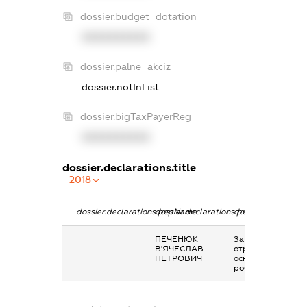
dossier.budget_dotation
XXXXXXXXXX
dossier.palne_akciz
dossier.notInList
dossier.bigTaxPayerReg
XXXXXXXXXX
dossier.declarations.title
2018
dossier.declarations.pepName
dossier.declarations.personName
dossier.declaratio
ПЕЧЕНЮК
Заробітна плата
В'ЯЧЕСЛАВ
отримана за
ПЕТРОВИЧ
основним місцем
роботи