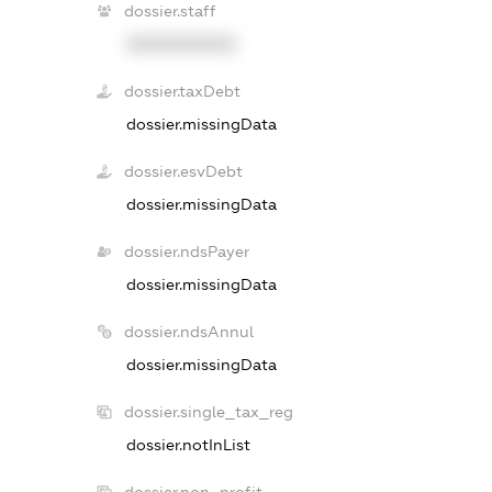
dossier.staff
XXXXXXXXXX
dossier.taxDebt
dossier.missingData
dossier.esvDebt
dossier.missingData
dossier.ndsPayer
dossier.missingData
dossier.ndsAnnul
dossier.missingData
dossier.single_tax_reg
dossier.notInList
dossier.non_profit