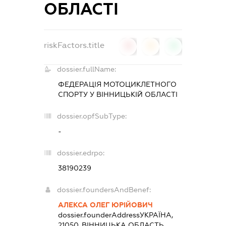
ОБЛАСТІ
riskFactors.title
0
0
0
dossier.fullName:
ФЕДЕРАЦІЯ МОТОЦИКЛЕТНОГО
СПОРТУ У ВІННИЦЬКІЙ ОБЛАСТІ
dossier.opfSubType:
-
dossier.edrpo:
38190239
dossier.foundersAndBenef:
АЛЕКСА ОЛЕГ ЮРІЙОВИЧ
dossier.founderAddress
УКРАЇНА,
21050, ВIННИЦЬКА ОБЛАСТЬ,