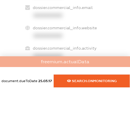
dossier.commercial_info.email
XXXXXXXXXX
dossier.commercial_info.website
XXXXXXXXXX
dossier.commercial_info.activity
XXXXXXXXXX
freemium.actualData
document.dueToDate
25.03.17
SEARCH.ONMONITORING
freemium.exampleText_1
freemium.exampleText_2
freemium.anonymousPerSearch2
FREEMIUM.DETAILS
FREEMIUM.REGISTER