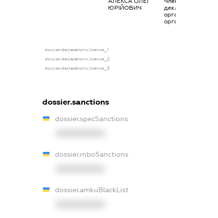
АЛЕКСА ОЛЕГ
Членство суб’єкта
ЮРІЙОВИЧ
декларування в
організаціях та їх
органах
dossier.declarations.license_1
dossier.declarations.license_2
dossier.declarations.license_3
dossier.sanctions
dossier.specSanctions
XXXXXXXXXX
dossier.rnboSanctions
XXXXXXXXXX
dossier.amkuBlackList
XXXXXXXXXX