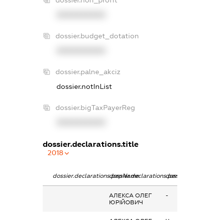
XXXXXXXXXX
dossier.budget_dotation
XXXXXXXXXX
dossier.palne_akciz
dossier.notInList
dossier.bigTaxPayerReg
XXXXXXXXXX
dossier.declarations.title
2018
dossier.declarations.pepName
dossier.declarations.personName
dossier.declaratio
АЛЕКСА ОЛЕГ
-
ЮРІЙОВИЧ