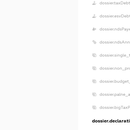
dossier.taxDeb
dossier.esvDeb
dossier.ndsPay
dossier.ndsAnn
dossier.single
dossier.non_pr
dossier.budget
dossier.palne_a
dossier.bigTax
dossier.declarati