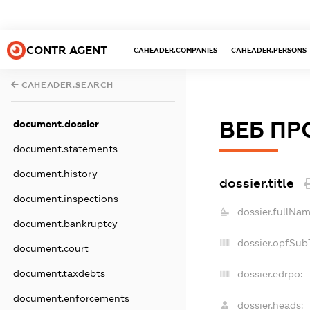
CONTR AGENT
CAHEADER.COMPANIES
CAHEADER.PERSONS
CAHEADER.SEARCH
ВЕБ ПР
document.dossier
document.statements
document.history
dossier.title
document.inspections
dossier.fullNam
document.bankruptcy
dossier.opfSub
document.court
document.taxdebts
dossier.edrpo:
document.enforcements
dossier.heads: