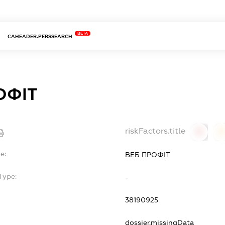
BETA
CAHEADER.PERSSEARCH
ОФІТ
riskFactors.title
0
0
e:
ВЕБ ПРОФІТ
Type:
-
38190925
dossier.missingData