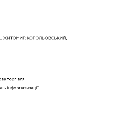
., ЖИТОМИР, КОРОЛЬОВСЬКИЙ,
ова торгівля
ань інформатизації