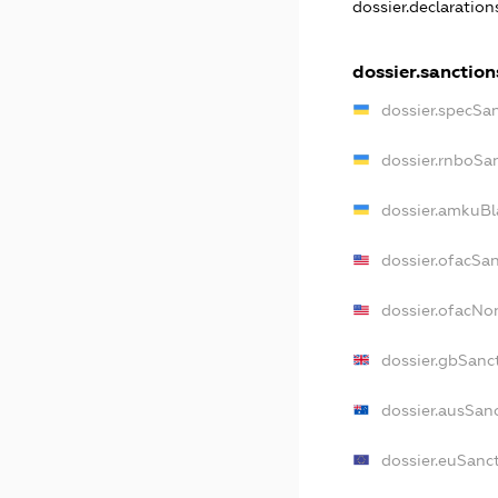
dossier.declaratio
dossier.sanction
dossier.specSa
dossier.rnboSa
dossier.amkuBl
dossier.ofacSa
dossier.ofacN
dossier.gbSanc
dossier.ausSan
dossier.euSanc