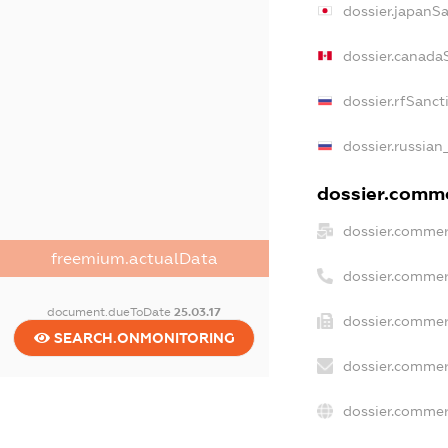
dossier.japanS
dossier.canada
dossier.rfSanct
dossier.russian
dossier.commer
dossier.commer
freemium.actualData
dossier.commer
document.dueToDate
25.03.17
dossier.commer
SEARCH.ONMONITORING
dossier.commer
dossier.commer