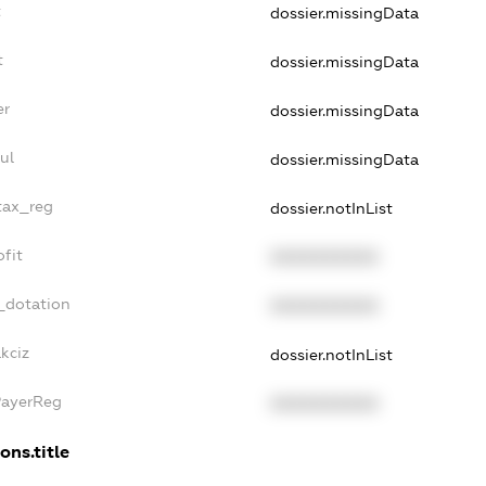
t
dossier.missingData
t
dossier.missingData
er
dossier.missingData
ul
dossier.missingData
_tax_reg
dossier.notInList
ofit
XXXXXXXXXX
_dotation
XXXXXXXXXX
kciz
dossier.notInList
PayerReg
XXXXXXXXXX
ons.title