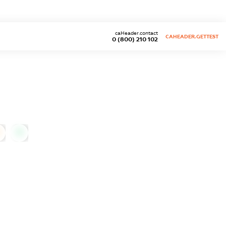
caHeader.contact
CAHEADER.GETTEST
0 (800) 210 102
0