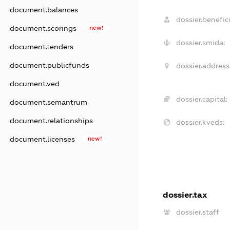
document.balances
dossier.benefici
document.scorings
new!
dossier.smida:
document.tenders
document.publicfunds
dossier.address
document.ved
dossier.capital:
document.semantrum
document.relationships
dossier.kveds:
document.licenses
new!
dossier.tax
dossier.staff