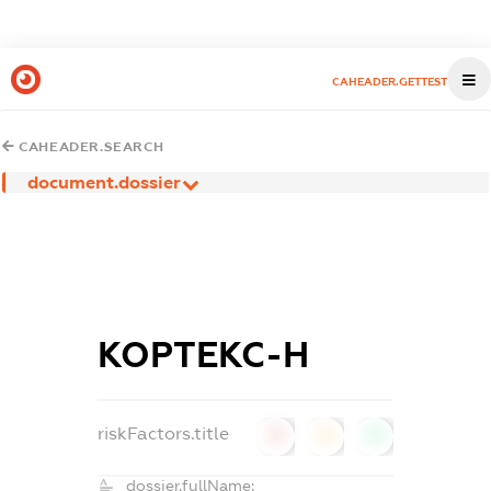
CAHEADER.GETTEST
CAHEADER.SEARCH
document.dossier
КОРТЕКС-Н
riskFactors.title
0
0
0
dossier.fullName: