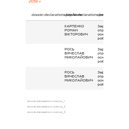
2018
dossier.declarations.pepName
dossier.declarations.personName
dossier.declaratio
КАРПЕНКО
Заробітна плата
РОМАН
отримана за
ВІКТОРОВИЧ
основним місцем
роботи
РОСЬ
Заробітна плата
ВЯЧЕСЛАВ
отримана за
МИКОЛАЙОВИЧ
основним місцем
роботи
РОСЬ
Заробітна плата
ВЯЧЕСЛАВ
отримана за
МИКОЛАЙОВИЧ
основним місцем
роботи
dossier.declarations.license_1
dossier.declarations.license_2
dossier.declarations.license_3