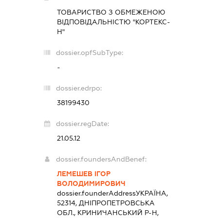
ТОВАРИСТВО З ОБМЕЖЕНОЮ
ВІДПОВІДАЛЬНІСТЮ "КОРТЕКС-
Н"
dossier.opfSubType:
-
dossier.edrpo:
38199430
dossier.regDate:
21.05.12
dossier.foundersAndBenef:
ЛЕМЕШЕВ ІГОР
ВОЛОДИМИРОВИЧ
dossier.founderAddress
УКРАЇНА,
52314, ДНІПРОПЕТРОВСЬКА
ОБЛ., КРИНИЧАНСЬКИЙ Р-Н,