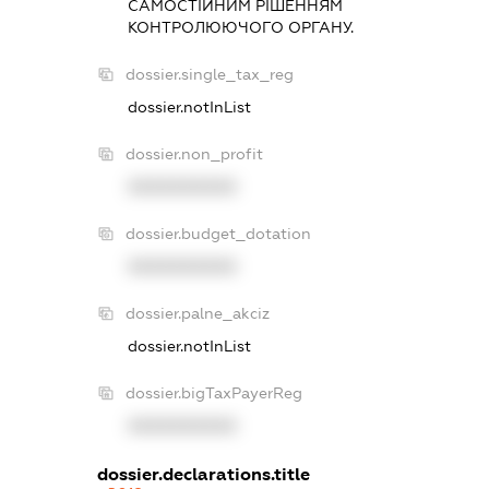
САМОСТIЙНИМ РIШЕННЯМ
КОНТРОЛЮЮЧОГО ОРГАНУ.
dossier.single_tax_reg
dossier.notInList
dossier.non_profit
XXXXXXXXXX
dossier.budget_dotation
XXXXXXXXXX
dossier.palne_akciz
dossier.notInList
dossier.bigTaxPayerReg
XXXXXXXXXX
dossier.declarations.title