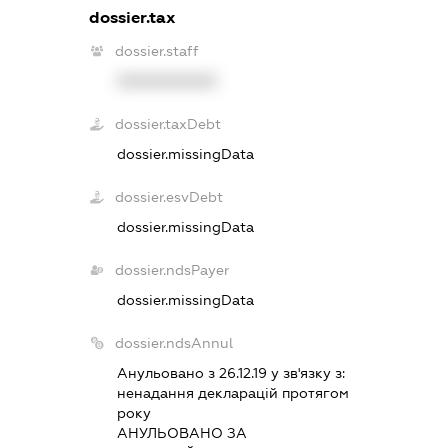
dossier.tax
dossier.staff
XXXXXXXXXX
dossier.taxDebt
dossier.missingData
dossier.esvDebt
dossier.missingData
dossier.ndsPayer
dossier.missingData
dossier.ndsAnnul
Анульовано з 26.12.19 у зв'язку з:
ненадання декларацiй протягом
року
АНУЛЬОВАНО ЗА