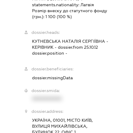
statements.nationality:
Латвія
Розмір внеску до статутного фонду
(грн.):
1 100
(100 %)
dossier.heads:
КУТНЕВСЬКА НАТАЛІЯ СЕРГІЇВНА
-
КЕРІВНИК
- dossier.from 25.10.12
dossier.position -
dossier.beneficiaries:
dossier.missingData
dossier.smida:
XXXXXXXXXX
dossier.address:
УКРАЇНА, 01001, МІСТО КИЇВ,
ВУЛИЦЯ МИХАЙЛІВСЬКА,
БУДИНОК 22, ОФІС 1