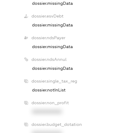
dossier.missingData
dossier.esvDebt
dossier.missingData
dossier.ndsPayer
dossier.missingData
dossier.ndsAnnul
dossier.missingData
dossier.single_tax_reg
dossier.notInList
dossier.non_profit
XXXXXXXXXX
dossier.budget_dotation