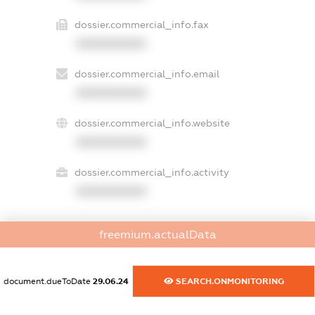
dossier.commercial_info.fax
XXXXXXXXXX
dossier.commercial_info.email
XXXXXXXXXX
dossier.commercial_info.website
XXXXXXXXXX
dossier.commercial_info.activity
XXXXXXXXXX
freemium.actualData
freemium.exampleText_1
freemium.exampleText_2
freemium.anonymousPerSearch2
document.dueToDate
29.06.24
SEARCH.ONMONITORING
FREEMIUM.DETAILS