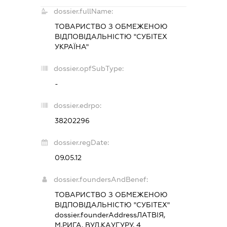
dossier.fullName:
ТОВАРИСТВО З ОБМЕЖЕНОЮ
ВІДПОВІДАЛЬНІСТЮ "СУБІТЕХ
УКРАЇНА"
dossier.opfSubType:
-
dossier.edrpo:
38202296
dossier.regDate:
09.05.12
dossier.foundersAndBenef:
ТОВАРИСТВО З ОБМЕЖЕНОЮ
ВІДПОВІДАЛЬНІСТЮ "СУБІТЕХ"
dossier.founderAddress
ЛАТВІЯ,
М.РИГА, ВУЛ.КАУГУРУ, 4