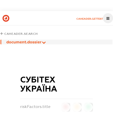
CAHEADER.GETTEST
CAHEADER.SEARCH
document.dossier
СУБІТЕХ
УКРАЇНА
riskFactors.title
0
0
0