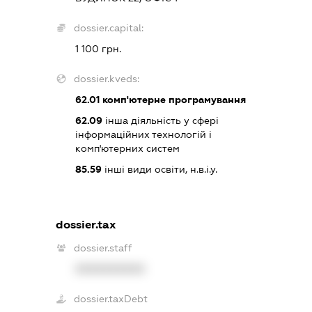
dossier.capital:
1 100 грн.
dossier.kveds:
62.01
комп'ютерне програмування
62.09
інша діяльність у сфері
інформаційних технологій і
комп'ютерних систем
85.59
інші види освіти, н.в.і.у.
dossier.tax
dossier.staff
XXXXXXXXXX
dossier.taxDebt