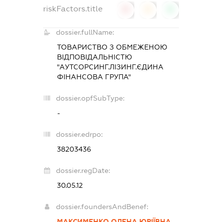
riskFactors.title
0
0
0
dossier.fullName:
ТОВАРИСТВО З ОБМЕЖЕНОЮ
ВІДПОВІДАЛЬНІСТЮ
"АУТСОРСИНГ.ЛІЗИНГ.ЄДИНА
ФІНАНСОВА ГРУПА"
dossier.opfSubType:
-
dossier.edrpo:
38203436
dossier.regDate:
30.05.12
dossier.foundersAndBenef:
МАКСИМЕНКО ОЛЕНА ЮРІЇВНА