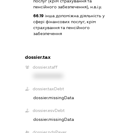
послуг (крім страхування та
пенсійного забезпечення), н.в.і.у.
66.19
інша допоміжна діяльність у
сфері фінансових послуг, крім
страхування та пенсійного
забезпечення
dossier.tax
dossier.staff
XXXXXXXXXX
dossier.taxDebt
dossier.missingData
dossier.esvDebt
dossier.missingData
dossier.ndsPayer