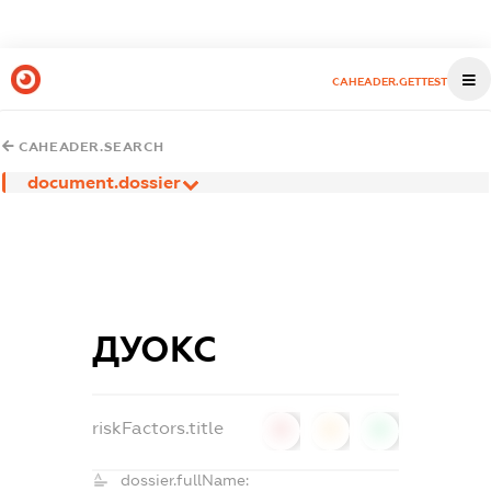
CAHEADER.GETTEST
CAHEADER.SEARCH
document.dossier
ДУОКС
riskFactors.title
0
0
0
dossier.fullName: