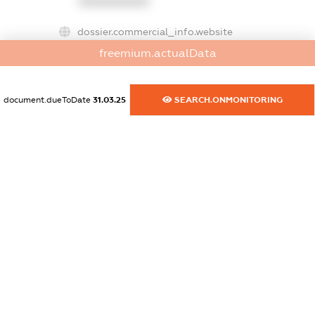
XXXXXXXXXX
dossier.commercial_info.website
XXXXXXXXXX
freemium.actualData
dossier.commercial_info.activity
XXXXXXXXXX
document.dueToDate
31.03.25
SEARCH.ONMONITORING
freemium.exampleText_1
freemium.exampleText_2
freemium.anonymousPerSearch2
FREEMIUM.DETAILS
FREEMIUM.REGISTER