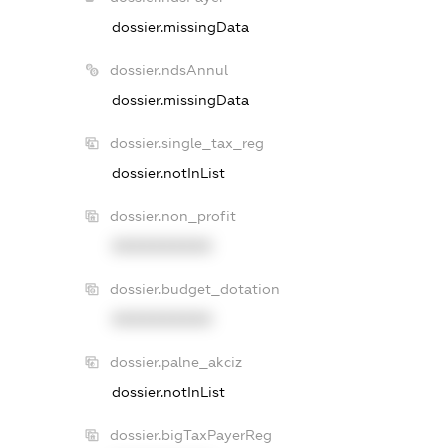
dossier.missingData
dossier.ndsAnnul
dossier.missingData
dossier.single_tax_reg
dossier.notInList
dossier.non_profit
XXXXXXXXXX
dossier.budget_dotation
XXXXXXXXXX
dossier.palne_akciz
dossier.notInList
dossier.bigTaxPayerReg