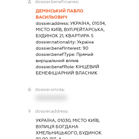
dossier.beneficiaries:
ДЕМІНСЬКИЙ ПАВЛО
ВАСИЛЬОВИЧ
dossier.address:
УКРАЇНА, 01034,
МІСТО КИЇВ, ВУЛ.РЕЙТАРСЬКА,
БУДИНОК 21, КВАРТИРА 5
dossier.nationality:
Україна
dossier.benefInterest:
90
dossier.benefType:
Прямий
вирішальний вплив
dossier.benefRole:
КІНЦЕВИЙ
БЕНЕФІЦІАРНИЙ ВЛАСНИК
dossier.smida:
XXXXXXXXXX
dossier.address:
УКРАЇНА, 01030, МІСТО КИЇВ,
ВУЛИЦЯ БОГДАНА
ХМЕЛЬНИЦЬКОГО, БУДИНОК
30/10 ЛІТ. А