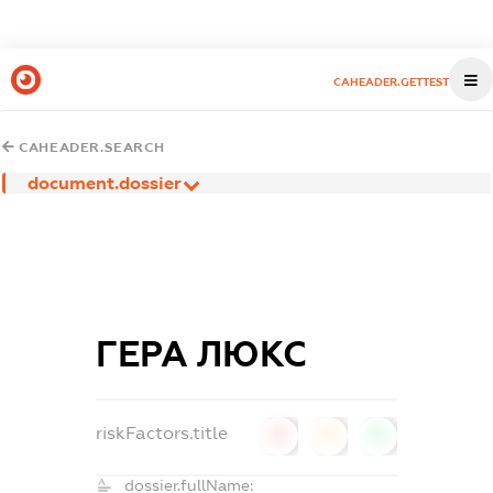
CAHEADER.GETTEST
CAHEADER.SEARCH
document.dossier
ГЕРА ЛЮКС
riskFactors.title
0
0
0
dossier.fullName: