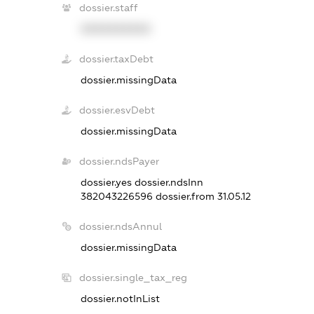
dossier.staff
XXXXXXXXXX
dossier.taxDebt
dossier.missingData
dossier.esvDebt
dossier.missingData
dossier.ndsPayer
dossier.yes
dossier.ndsInn
382043226596
dossier.from 31.05.12
dossier.ndsAnnul
dossier.missingData
dossier.single_tax_reg
dossier.notInList