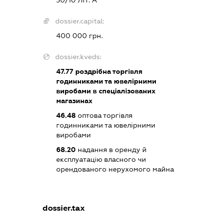
dossier.capital:
400 000 грн.
dossier.kveds:
47.77
роздрібна торгівля
годинниками та ювелірними
виробами в спеціалізованих
магазинах
46.48
оптова торгівля
годинниками та ювелірними
виробами
68.20
надання в оренду й
експлуатацію власного чи
орендованого нерухомого майна
dossier.tax