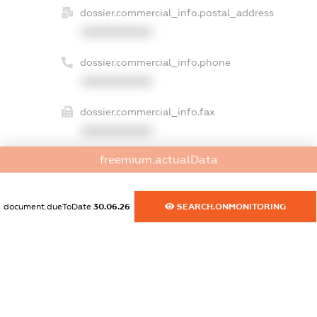
dossier.commercial_info.postal_address
XXXXXXXXXX
dossier.commercial_info.phone
XXXXXXXXXX
dossier.commercial_info.fax
XXXXXXXXXX
freemium.actualData
dossier.commercial_info.email
XXXXXXXXXX
document.dueToDate
30.06.26
SEARCH.ONMONITORING
dossier.commercial_info.website
XXXXXXXXXX
dossier.commercial_info.activity
XXXXXXXXXX