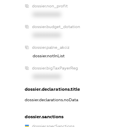
dossier.non_profit
XXXXXXXXXX
dossier.budget_dotation
XXXXXXXXXX
dossier.palne_akciz
dossier.notInList
dossier.bigTaxPayerReg
XXXXXXXXXX
dossier.declarations.title
dossier.declarations.noData
dossier.sanctions
dossier.specSanctions