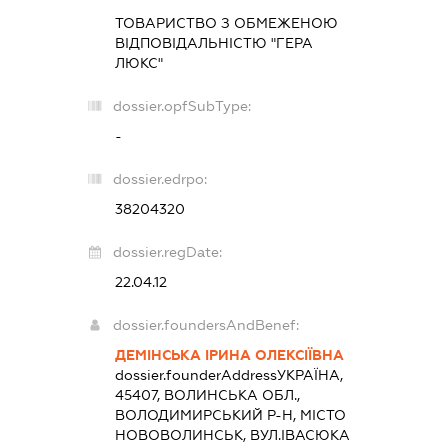
ТОВАРИСТВО З ОБМЕЖЕНОЮ
ВІДПОВІДАЛЬНІСТЮ "ГЕРА
ЛЮКС"
dossier.opfSubType:
-
dossier.edrpo:
38204320
dossier.regDate:
22.04.12
dossier.foundersAndBenef:
ДЕМІНСЬКА ІРИНА ОЛЕКСІЇВНА
dossier.founderAddress
УКРАЇНА,
45407, ВОЛИНСЬКА ОБЛ.,
ВОЛОДИМИРСЬКИЙ Р-Н, МІСТО
НОВОВОЛИНСЬК, ВУЛ.ІВАСЮКА