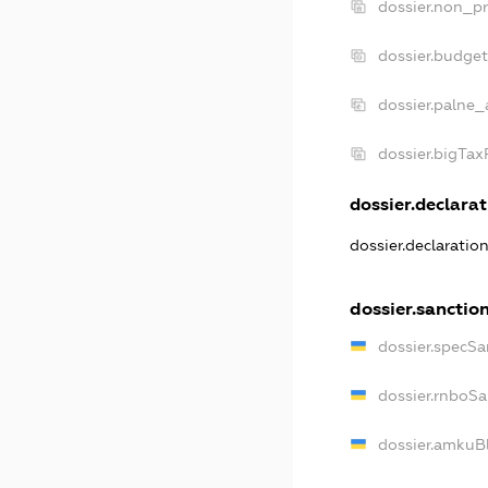
dossier.non_pr
dossier.budge
dossier.palne_
dossier.bigTa
dossier.declarat
dossier.declaratio
dossier.sanctio
dossier.specSa
dossier.rnboS
dossier.amkuB