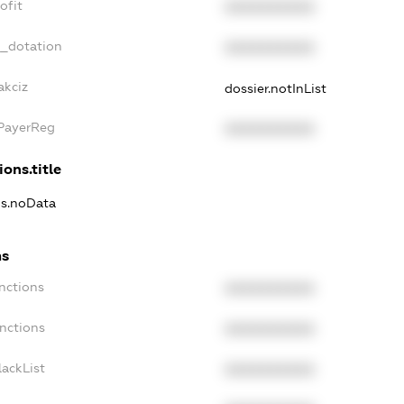
ofit
XXXXXXXXXX
t_dotation
XXXXXXXXXX
akciz
dossier.notInList
xPayerReg
XXXXXXXXXX
ions.title
ns.noData
ns
nctions
XXXXXXXXXX
anctions
XXXXXXXXXX
lackList
XXXXXXXXXX