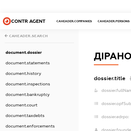
CONTR AGENT
CAHEADER.COMPANIES
CAHEADER.PERSONS
CAHEADER.SEARCH
document.dossier
ДІРАН
document.statements
document.history
dossier.title
document.inspections
dossier.fullNa
document.bankruptcy
dossier.opfSu
document.court
document.taxdebts
dossier.edrpo:
document.enforcements
dossier.found