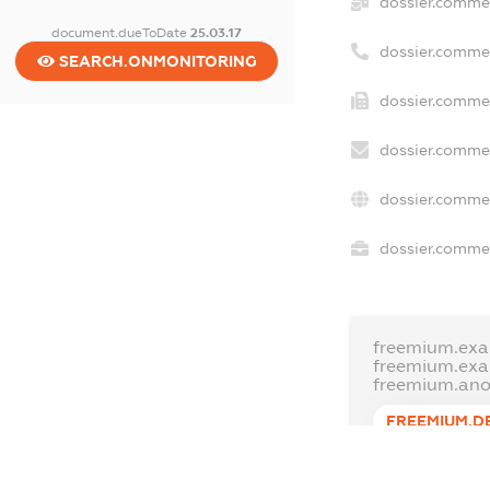
dossier.comme
document.dueToDate
25.03.17
dossier.comme
SEARCH.ONMONITORING
dossier.commer
dossier.commer
dossier.commer
dossier.commer
freemium.exa
freemium.ex
freemium.an
FREEMIUM.D