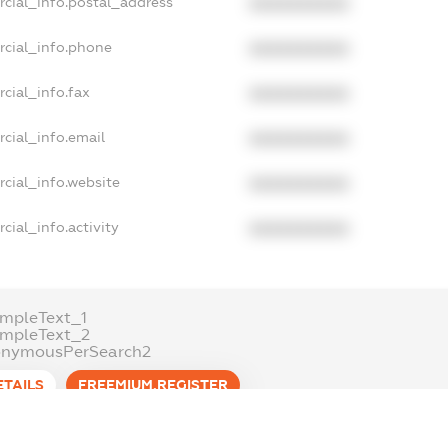
rcial_info.postal_address
XXXXXXXXXX
rcial_info.phone
XXXXXXXXXX
cial_info.fax
XXXXXXXXXX
cial_info.email
XXXXXXXXXX
cial_info.website
XXXXXXXXXX
cial_info.activity
XXXXXXXXXX
mpleText_1
ampleText_2
onymousPerSearch2
ETAILS
FREEMIUM.REGISTER