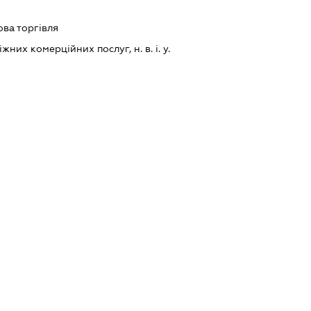
ова торгівля
их комерційних послуг, н. в. і. у.