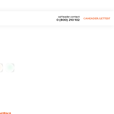
caHeader.contact
CAHEADER.GETTEST
0 (800) 210 102
0
АНІВНА