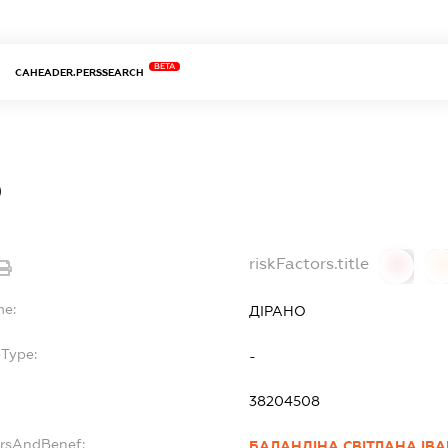
BETA
CAHEADER.PERSSEARCH
О
riskFactors.title
0
0
me:
ДІРАНО
bType:
-
38204508
ersAndBenef:
БАЛАНДІНА СВІТЛАНА ІВ