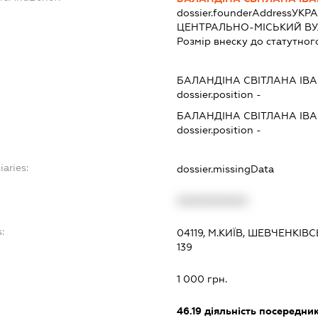
dossier.founderAddress
УКРА
ЦЕНТРАЛЬНО-МІСЬКИЙ ВУЛ
Розмір внеску до статутног
БАЛАНДІНА СВІТЛАНА ІВ
dossier.position -
БАЛАНДІНА СВІТЛАНА ІВ
dossier.position -
iaries:
dossier.missingData
XXXXXXXXXX
:
04119, М.КИЇВ, ШЕВЧЕНКІВ
139
1 000 грн.
46.19
діяльність посередник