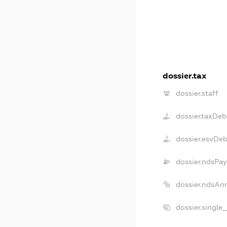
dossier.tax
dossier.staff
dossier.taxDeb
dossier.esvDe
dossier.ndsPay
dossier.ndsAn
dossier.single