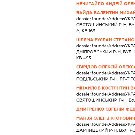
НЕЧИТАЙЛО АНДРІЙ ОЛЕ
БАЙДА ВАЛЕНТИН МИХА
dossier.founderAddress
УКРА
СВЯТОШИНСЬКИЙ Р-Н, ВУЛ
А, КВ 163
ШЛЯМА РУСЛАН СТЕПАН
dossier.founderAddress
УКРА
ДНІПРОВСЬКИЙ Р-Н, ВУЛ. 
КВ 493
СВІРІДОВ ОЛЕКСІЙ ОЛЕК
dossier.founderAddress
УКРА
ПОДІЛЬСЬКИЙ Р-Н, ПР-Т ГО
МІНАЙЛОВ КОСТЯНТИН В
dossier.founderAddress
УКРА
СВЯТОШИНСЬКИЙ Р-Н, ВУЛ.
ДМИТРЕНКО ЄВГЕНІЙ ФЕ
МАНЗЯ ОЛЕГ ВІКТОРОВИ
dossier.founderAddress
УКРА
ДАРНИЦЬКИЙ Р-Н, ВУЛ. Р