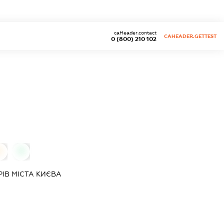
caHeader.contact
CAHEADER.GETTEST
0 (800) 210 102
0
0
ІВ МІСТА КИЄВА