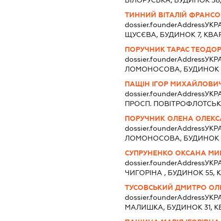
БІЛОРУСЬКА, БУДИНОК 38,
ТИННИЙ ВІТАЛІЙ ФРАНС
dossier.founderAddress
УКРА
ЩУСЄВА, БУДИНОК 7, КВА
ПОРУЧНИК ТАРАС ТЕОДО
dossier.founderAddress
УКРА
ЛОМОНОСОВА, БУДИНОК 4
ПАЩІН ІГОР МИХАЙЛОВИ
dossier.founderAddress
УКРА
ПРОСП. ПОВІТРОФЛОТСЬК
ПОРУЧНИК ОЛЕНА ОЛЕКС
dossier.founderAddress
УКРА
ЛОМОНОСОВА, БУДИНОК 4
СУПРУНЕНКО ОКСАНА МИ
dossier.founderAddress
УКРА
ЧИГОРІНА , БУДИНОК 55, 
ТУСОВСЬКИЙ ДМИТРО О
dossier.founderAddress
УКРА
МАЛИШКА, БУДИНОК 31, К