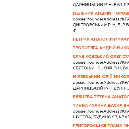
ДАРНИЦЬКИЙ Р-Н, ВУЛ. ГРИ
МЕЛЬНИК АНДРІЙ ІГОРОВ
dossier.founderAddress
УКРА
ДНІПРОВСЬКИЙ Р-Н, Б-Р В
31
ПЕТРИК АНАТОЛІЙ МИХА
ТРОПОТЯГА АНДРІЙ МИК
СЛАВІКОВСЬКИЙ ОЛЕГ С
dossier.founderAddress
УКРА
СВЯТОШИНСЬКИЙ Р-Н, ВУЛ
МІЛЕВСЬКИЙ ЮРІЙ МИКО
dossier.founderAddress
УКРА
ДАРНИЦЬКИЙ Р-Н, ВУЛ. Р
РЯБЦЕВА ТЕТЯНА АНАТОЛ
ТИННА ГАЛИНА ВАСИЛІВ
dossier.founderAddress
УКРА
ЩУСЄВА, БУДИНОК 7, КВА
ГРИГОРОАШ СВІТЛАНА М