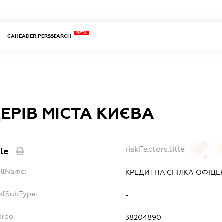
BETA
CAHEADER.PERSSEARCH
ЕРІВ МІСТА КИЄВА
riskFactors.title
tle
0
ullName:
КРЕДИТНА СПІЛКА
ОФІЦЕР
opfSubType:
-
drpo:
38204890