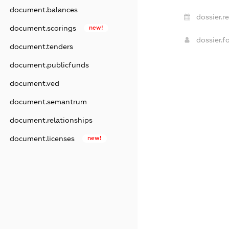
document.balances
dossier.r
document.scorings
new!
dossier.
document.tenders
document.publicfunds
document.ved
document.semantrum
document.relationships
document.licenses
new!