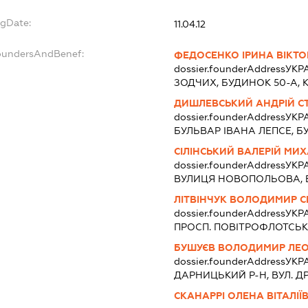
egDate:
11.04.12
foundersAndBenef:
ФЕДОСЕНКО ІРИНА ВІКТО
dossier.founderAddress
УКРА
ЗОДЧИХ, БУДИНОК 50-А, 
ДИШЛЕВСЬКИЙ АНДРІЙ С
dossier.founderAddress
УКРА
БУЛЬВАР ІВАНА ЛЕПСЕ, Б
СІЛІНСЬКИЙ ВАЛЕРІЙ МИ
dossier.founderAddress
УКРА
ВУЛИЦЯ НОВОПОЛЬОВА, Б
ЛІТВІНЧУК ВОЛОДИМИР С
dossier.founderAddress
УКРА
ПРОСП. ПОВІТРОФЛОТСЬК
БУШУЄВ ВОЛОДИМИР ЛЕ
dossier.founderAddress
УКРА
ДАРНИЦЬКИЙ Р-Н, ВУЛ. ДР
СКАНАРРІ ОЛЕНА ВІТАЛІЇ