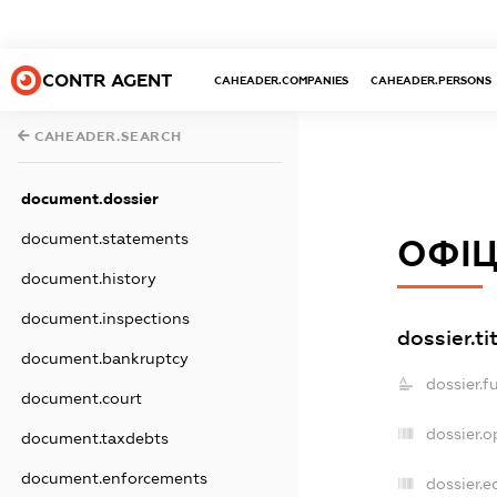
CONTR AGENT
CAHEADER.COMPANIES
CAHEADER.PERSONS
CAHEADER.SEARCH
document.dossier
document.statements
ОФІЦ
document.history
document.inspections
dossier.ti
document.bankruptcy
dossier.f
document.court
dossier.
document.taxdebts
document.enforcements
dossier.e