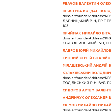
РВАЧОВ ВАЛЕНТИН ОЛЕ
ПРИСТУПА БОГДАН ВОЛ
dossier.founderAddress
УКРА
ДАРНИЦЬКИЙ Р-Н, ПР-Т ПЕ
103
ПРИЙМАК МИХАЙЛО ВІТА
dossier.founderAddress
УКРА
СВЯТОШИНСЬКИЙ Р-Н, ПР-Т
ЛАВРОВ ЮРІЙ МИХАЙЛО
ТИННИЙ СЕРГІЙ ВІТАЛІЙ
МІЛАШЕВСЬКИЙ АНДРІЙ 
КУЛАКІВСЬКИЙ ВОЛОДИМ
dossier.founderAddress
УКРА
ПОДІЛЬСЬКИЙ Р-Н, ВУЛ. ПОР
СИДОРОВ АРТЕМ ВАЛЕН
АНДРІЙЧУК ОЛЕКСАНДР 
ЄКІМОВ МИХАЙЛО МИХА
dossier.founderAddress
УКРА