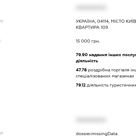
XXXXXXXXXX
s:
УКРАЇНА, 04114, МІСТО КИ
КВАРТИРА 109
:
15 000 грн.
79.90
надання інших послуг
діяльність
47.78
роздрібна торгівля і
спеціалізованих магазинах
79.12
діяльність туристични
XXXXXXXXXX
bt
dossier.missingData