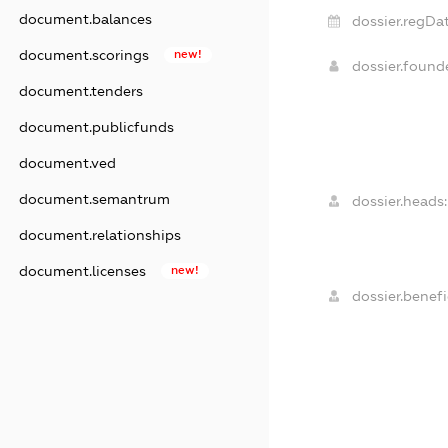
document.balances
dossier.regDat
document.scorings
new!
dossier.foun
document.tenders
document.publicfunds
document.ved
document.semantrum
dossier.heads:
document.relationships
document.licenses
new!
dossier.benefi