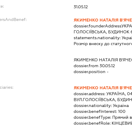
e:
31.05.12
dersAndBenef:
ЯКИМЕНКО НАТАЛІЯ В'ЯЧ
dossier.founderAddress
УКРА
ГОЛОСІЇВСЬКА, БУДИНОК 6
statements.nationality:
Укра
Розмір внеску до статутног
ЯКИМЕНКО НАТАЛІЯ В'ЯЧ
dossier.from 30.05.12
dossier.position -
ciaries:
ЯКИМЕНКО НАТАЛІЯ В'ЯЧ
dossier.address:
УКРАЇНА, 04
ВУЛ.ГОЛОСІЇВСЬКА, БУДИН
dossier.nationality:
Україна
dossier.benefInterest:
100
dossier.benefType:
Прямий в
dossier.benefRole:
КІНЦЕВИ