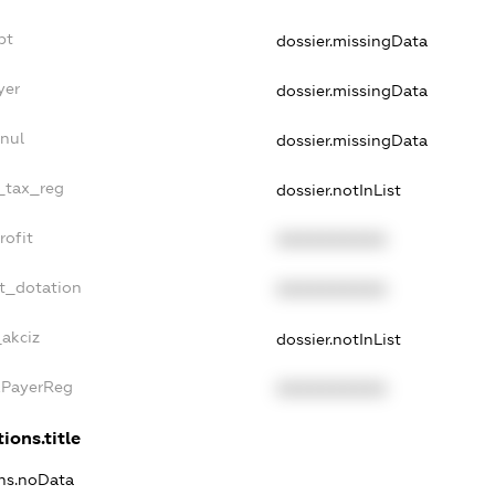
bt
dossier.missingData
yer
dossier.missingData
nul
dossier.missingData
e_tax_reg
dossier.notInList
rofit
XXXXXXXXXX
t_dotation
XXXXXXXXXX
_akciz
dossier.notInList
xPayerReg
XXXXXXXXXX
ions.title
ons.noData