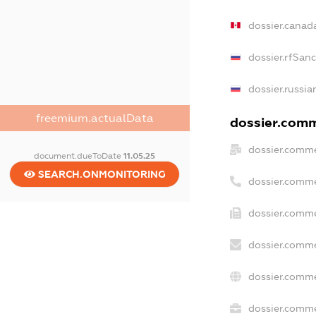
dossier.canad
dossier.rfSan
dossier.russia
freemium.actualData
dossier.comme
dossier.comme
document.dueToDate
11.05.25
SEARCH.ONMONITORING
dossier.comme
dossier.comme
dossier.comme
dossier.comme
dossier.comme