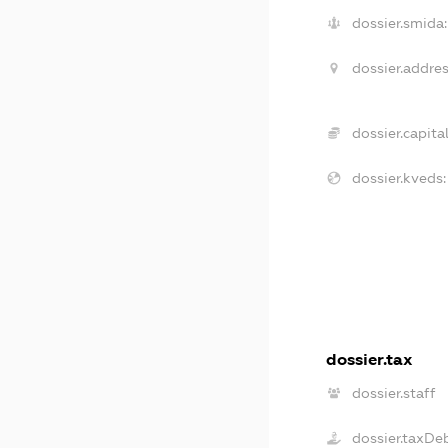
dossier.smida:
dossier.addres
dossier.capital
dossier.kveds:
dossier.tax
dossier.staff
dossier.taxDe