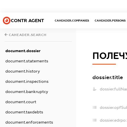
CONTR AGENT
CAHEADER.COMPANIES
CAHEADER.PERSONS
CAHEADER.SEARCH
document.dossier
ПОЛЕЧУ
document.statements
document.history
dossier.title
document.inspections
dossier.fullN
document.bankruptcy
document.court
dossier.opfSu
document.taxdebts
dossier.edrpo:
document.enforcements