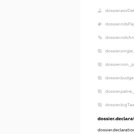
dossier.esvDe
dossier.ndsPa
dossier.ndsAn
dossier.singl
dossier.non_p
dossier.budge
dossier.palne
dossier.bigTa
dossier.declarat
dossier.declarati