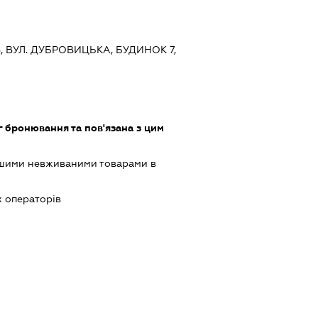
ЇВ, ВУЛ. ДУБРОВИЦЬКА, БУДИНОК 7,
 бронювання та пов'язана з цим
ншими невживаними товарами в
х операторів