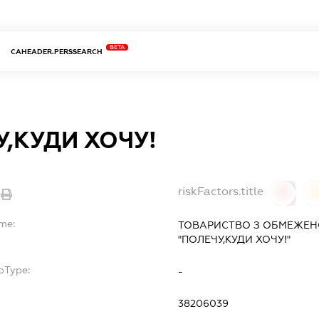
BETA
CAHEADER.PERSSEARCH
,КУДИ ХОЧУ!
riskFactors.title
0
ame:
ТОВАРИСТВО З ОБМЕЖЕН
"ПОЛЕЧУ,КУДИ ХОЧУ!"
bType:
-
38206039