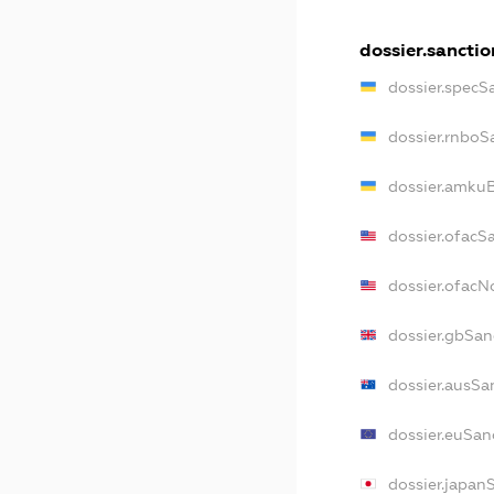
dossier.sanctio
dossier.specS
dossier.rnboS
dossier.amkuB
dossier.ofacS
dossier.ofac
dossier.gbSan
dossier.ausSa
dossier.euSan
dossier.japan