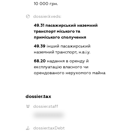
10 000 грн.
dossier.kveds:
49.31
пасажирський наземний
транспорт міського та
приміського сполучення
49.39
інший пасажирський
наземний транспорт, н.в.і.у.
68.20
надання в оренду й
експлуатацію власного чи
орендованого нерухомого майна
dossier.tax
dossier.staff
XXXXXXXXXX
dossier.taxDebt