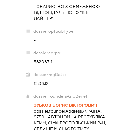
ТОВАРИСТВО З ОБМЕЖЕНОЮ
ВІДПОВІДАЛЬНІСТЮ "ВІБ-
ЛАЙНЕР"
dossier.opfSubType:
-
dossier.edrpo:
38206311
dossier.regDate:
12.06.12
dossier.foundersAndBenef:
ЗУБКОВ БОРИС ВІКТОРОВИЧ
dossier.founderAddress
УКРАЇНА,
97501, АВТОНОМНА РЕСПУБЛІКА
КРИМ, СІМФЕРОПОЛЬСЬКИЙ Р-Н,
СЕЛИЩЕ МІСЬКОГО ТИПУ