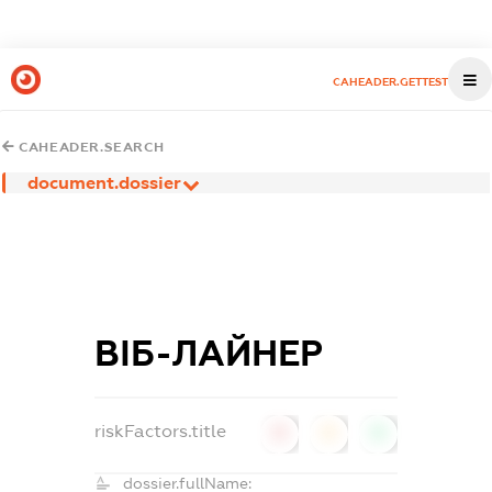
CAHEADER.GETTEST
CAHEADER.SEARCH
document.dossier
ВІБ-ЛАЙНЕР
riskFactors.title
0
0
0
dossier.fullName: