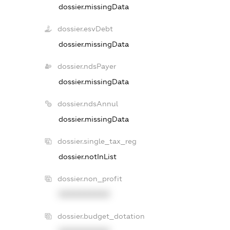
dossier.missingData
dossier.esvDebt
dossier.missingData
dossier.ndsPayer
dossier.missingData
dossier.ndsAnnul
dossier.missingData
dossier.single_tax_reg
dossier.notInList
dossier.non_profit
XXXXXXXXXX
dossier.budget_dotation