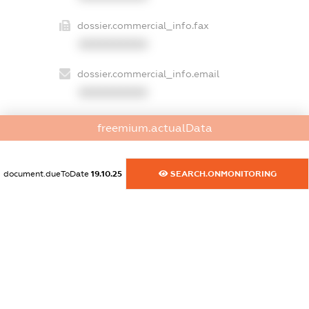
dossier.commercial_info.fax
XXXXXXXXXX
dossier.commercial_info.email
XXXXXXXXXX
dossier.commercial_info.website
freemium.actualData
XXXXXXXXXX
dossier.commercial_info.activity
document.dueToDate
19.10.25
SEARCH.ONMONITORING
XXXXXXXXXX
freemium.exampleText_1
freemium.exampleText_2
freemium.anonymousPerSearch2
FREEMIUM.DETAILS