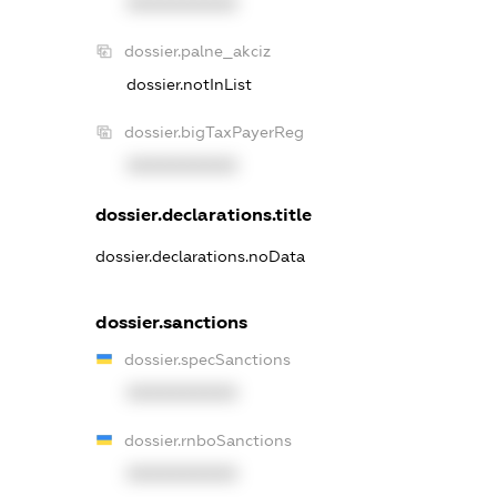
XXXXXXXXXX
dossier.palne_akciz
dossier.notInList
dossier.bigTaxPayerReg
XXXXXXXXXX
dossier.declarations.title
dossier.declarations.noData
dossier.sanctions
dossier.specSanctions
XXXXXXXXXX
dossier.rnboSanctions
XXXXXXXXXX