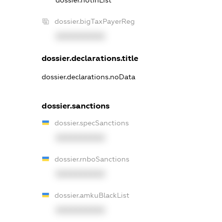
dossier.bigTaxPayerReg
XXXXXXXXXX
dossier.declarations.title
dossier.declarations.noData
dossier.sanctions
dossier.specSanctions
XXXXXXXXXX
dossier.rnboSanctions
XXXXXXXXXX
dossier.amkuBlackList
XXXXXXXXXX