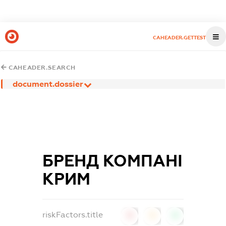
CAHEADER.GETTEST
CAHEADER.SEARCH
document.dossier
БРЕНД КОМПАНІ
КРИМ
riskFactors.title
0
0
0