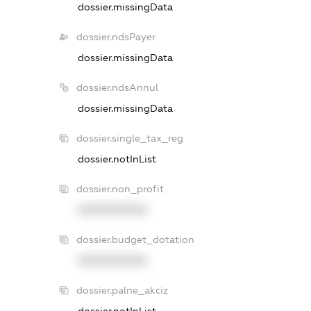
dossier.missingData
dossier.ndsPayer
dossier.missingData
dossier.ndsAnnul
dossier.missingData
dossier.single_tax_reg
dossier.notInList
dossier.non_profit
XXXXXXXXXX
dossier.budget_dotation
XXXXXXXXXX
dossier.palne_akciz
dossier.notInList