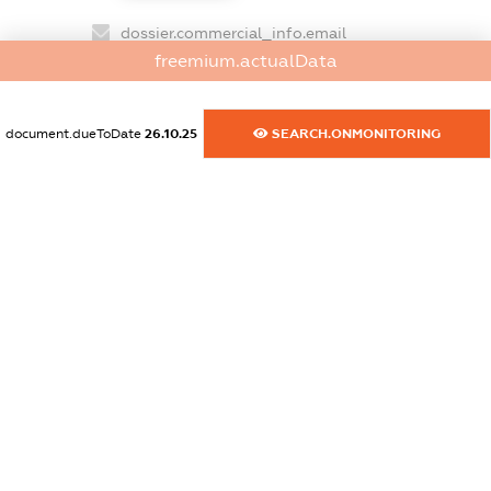
dossier.commercial_info.email
freemium.actualData
XXXXXXXXXX
dossier.commercial_info.website
document.dueToDate
26.10.25
SEARCH.ONMONITORING
XXXXXXXXXX
dossier.commercial_info.activity
XXXXXXXXXX
freemium.exampleText_1
freemium.exampleText_2
freemium.anonymousPerSearch2
FREEMIUM.DETAILS
FREEMIUM.REGISTER