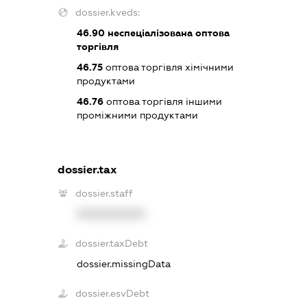
dossier.kveds:
46.90
неспеціалізована оптова
торгівля
46.75
оптова торгівля хімічними
продуктами
46.76
оптова торгівля іншими
проміжними продуктами
dossier.tax
dossier.staff
XXXXXXXXXX
dossier.taxDebt
dossier.missingData
dossier.esvDebt