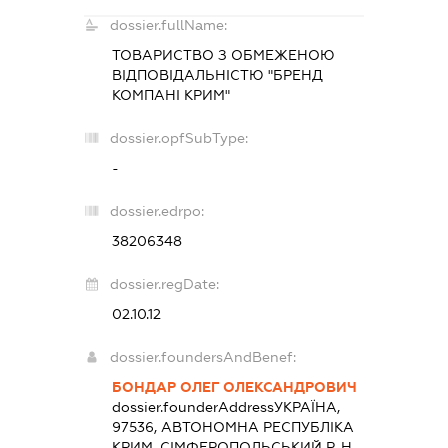
dossier.fullName:
ТОВАРИСТВО З ОБМЕЖЕНОЮ
ВІДПОВІДАЛЬНІСТЮ "БРЕНД
КОМПАНІ КРИМ"
dossier.opfSubType:
-
dossier.edrpo:
38206348
dossier.regDate:
02.10.12
dossier.foundersAndBenef:
БОНДАР ОЛЕГ ОЛЕКСАНДРОВИЧ
dossier.founderAddress
УКРАЇНА,
97536, АВТОНОМНА РЕСПУБЛІКА
КРИМ, СІМФЕРОПОЛЬСЬКИЙ Р-Н,