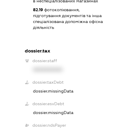
в неспеціалізованих магазинах
82.19
фотокопіювання,
підготування документів та інша
спеціалізована допоміжна офісна
діяльність
dossier.tax
dossier.staff
XXXXXXXXXX
dossier.taxDebt
dossier.missingData
dossier.esvDebt
dossier.missingData
dossier.ndsPayer