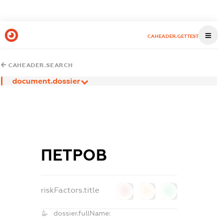
CAHEADER.GETTEST
CAHEADER.SEARCH
document.dossier
ПЕТРОВ
riskFactors.title
0
0
0
dossier.fullName: