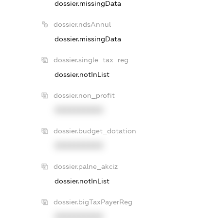
dossier.missingData
dossier.ndsAnnul
dossier.missingData
dossier.single_tax_reg
dossier.notInList
dossier.non_profit
XXXXXXXXXX
dossier.budget_dotation
XXXXXXXXXX
dossier.palne_akciz
dossier.notInList
dossier.bigTaxPayerReg
XXXXXXXXXX