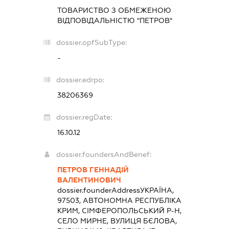
ТОВАРИСТВО З ОБМЕЖЕНОЮ
ВІДПОВІДАЛЬНІСТЮ "ПЕТРОВ"
dossier.opfSubType:
-
dossier.edrpo:
38206369
dossier.regDate:
16.10.12
dossier.foundersAndBenef:
ПЕТРОВ ГЕННАДІЙ
ВАЛЕНТИНОВИЧ
dossier.founderAddress
УКРАЇНА,
97503, АВТОНОМНА РЕСПУБЛІКА
КРИМ, СІМФЕРОПОЛЬСЬКИЙ Р-Н,
СЕЛО МИРНЕ, ВУЛИЦЯ БЄЛОВА,