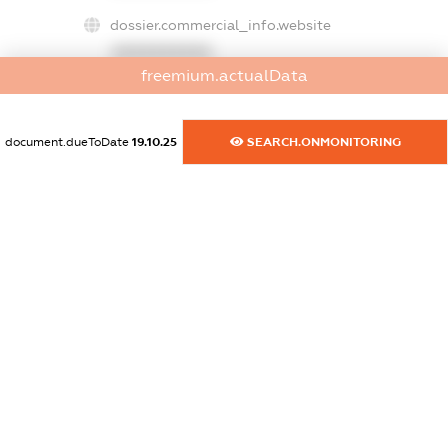
dossier.commercial_info.website
XXXXXXXXXX
freemium.actualData
dossier.commercial_info.activity
XXXXXXXXXX
document.dueToDate
19.10.25
SEARCH.ONMONITORING
freemium.exampleText_1
freemium.exampleText_2
freemium.anonymousPerSearch2
FREEMIUM.DETAILS
FREEMIUM.REGISTER